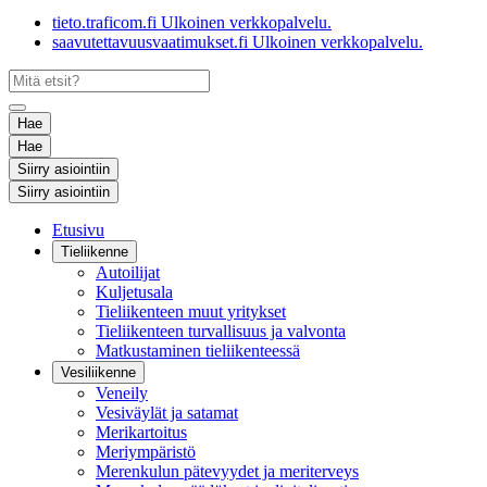
tieto.traficom.fi
Ulkoinen verkkopalvelu.
saavutettavuusvaatimukset.fi
Ulkoinen verkkopalvelu.
Hae
Hae
Siirry asiointiin
Siirry asiointiin
Etusivu
Tieliikenne
Autoilijat
Kuljetusala
Tieliikenteen muut yritykset
Tieliikenteen turvallisuus ja valvonta
Matkustaminen tieliikenteessä
Vesiliikenne
Veneily
Vesiväylät ja satamat
Merikartoitus
Meriympäristö
Merenkulun pätevyydet ja meriterveys