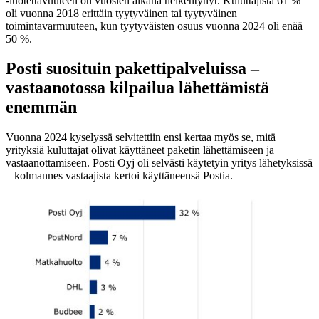
-luotettavuuteen on vuosien aikana heikentynyt. Kuluttajista 61 %
oli vuonna 2018 erittäin tyytyväinen tai tyytyväinen
toimintavarmuuteen, kun tyytyväisten osuus vuonna 2024 oli enää
50 %.
Posti suosituin pakettipalveluissa –
vastaanotossa kilpailua lähettämistä
enemmän
Vuonna 2024 kyselyssä selvitettiin ensi kertaa myös se, mitä
yrityksiä kuluttajat olivat käyttäneet paketin lähettämiseen ja
vastaanottamiseen. Posti Oyj oli selvästi käytetyin yritys lähetyksissä
– kolmannes vastaajista kertoi käyttäneensä Postia.