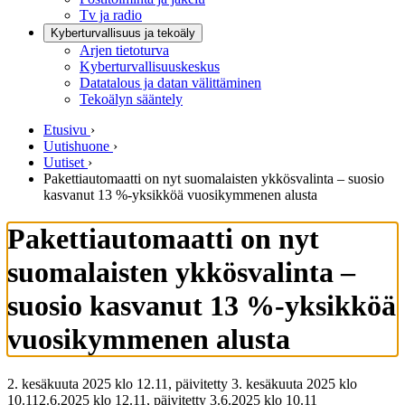
Tv ja radio
Kyberturvallisuus ja tekoäly
Arjen tietoturva
Kyberturvallisuuskeskus
Datatalous ja datan välittäminen
Tekoälyn sääntely
Etusivu
›
Uutishuone
›
Uutiset
›
Pakettiautomaatti on nyt suomalaisten ykkösvalinta – suosio
kasvanut 13 %-yksikköä vuosikymmenen alusta
Pakettiautomaatti on nyt
suomalaisten ykkösvalinta –
suosio kasvanut 13 %-yksikköä
vuosikymmenen alusta
2. kesäkuuta 2025 klo 12.11, päivitetty 3. kesäkuuta 2025 klo
10.11
2.6.2025
klo
12.11
,
päivitetty
3.6.2025
klo
10.11