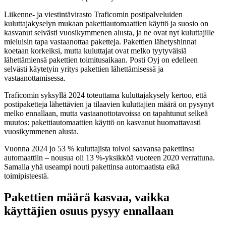
Liikenne- ja viestintävirasto Traficomin postipalveluiden
kuluttajakyselyn mukaan pakettiautomaattien käyttö ja suosio on
kasvanut selvästi vuosikymmenen alusta, ja ne ovat nyt kuluttajille
mieluisin tapa vastaanottaa paketteja. Pakettien lähetyshinnat
koetaan korkeiksi, mutta kuluttajat ovat melko tyytyväisiä
lähettämiensä pakettien toimitusaikaan. Posti Oyj on edelleen
selvästi käytetyin yritys pakettien lähettämisessä ja
vastaanottamisessa.
Traficomin syksyllä 2024 toteuttama kuluttajakysely kertoo, että
postipaketteja lähettävien ja tilaavien kuluttajien määrä on pysynyt
melko ennallaan, mutta vastaanottotavoissa on tapahtunut selkeä
muutos: pakettiautomaattien käyttö on kasvanut huomattavasti
vuosikymmenen alusta.
Vuonna 2024 jo 53 % kuluttajista toivoi saavansa pakettinsa
automaattiin – nousua oli 13 %-yksikköä vuoteen 2020 verrattuna.
Samalla yhä useampi nouti pakettinsa automaatista eikä
toimipisteestä.
Pakettien määrä kasvaa, vaikka
käyttäjien osuus pysyy ennallaan