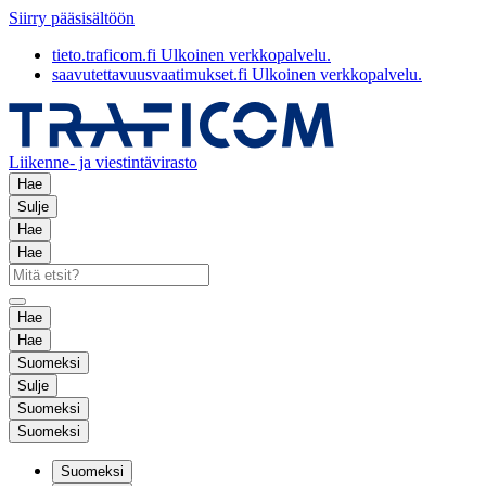
Siirry pääsisältöön
tieto.traficom.fi
Ulkoinen verkkopalvelu.
saavutettavuusvaatimukset.fi
Ulkoinen verkkopalvelu.
Liikenne- ja viestintävirasto
Hae
Sulje
Hae
Hae
Hae
Hae
Suomeksi
Sulje
Suomeksi
Suomeksi
Suomeksi