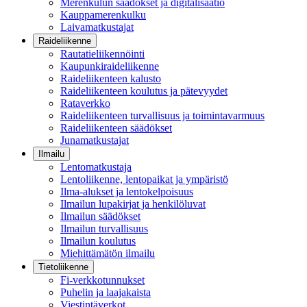
Merenkulun säädökset ja digitalisaatio
Kauppamerenkulku
Laivamatkustajat
Raideliikenne
Rautatieliikennöinti
Kaupunkiraideliikenne
Raideliikenteen kalusto
Raideliikenteen koulutus ja pätevyydet
Rataverkko
Raideliikenteen turvallisuus ja toimintavarmuus
Raideliikenteen säädökset
Junamatkustajat
Ilmailu
Lentomatkustaja
Lentoliikenne, lentopaikat ja ympäristö
Ilma-alukset ja lentokelpoisuus
Ilmailun lupakirjat ja henkilöluvat
Ilmailun säädökset
Ilmailun turvallisuus
Ilmailun koulutus
Miehittämätön ilmailu
Tietoliikenne
Fi-verkkotunnukset
Puhelin ja laajakaista
Viestintäverkot