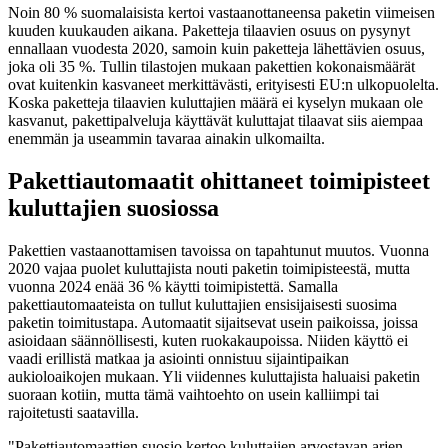
Noin 80 % suomalaisista kertoi vastaanottaneensa paketin viimeisen
kuuden kuukauden aikana. Paketteja tilaavien osuus on pysynyt
ennallaan vuodesta 2020, samoin kuin paketteja lähettävien osuus,
joka oli 35 %. Tullin tilastojen mukaan pakettien kokonaismäärät
ovat kuitenkin kasvaneet merkittävästi, erityisesti EU:n ulkopuolelta.
Koska paketteja tilaavien kuluttajien määrä ei kyselyn mukaan ole
kasvanut, pakettipalveluja käyttävät kuluttajat tilaavat siis aiempaa
enemmän ja useammin tavaraa ainakin ulkomailta.
Pakettiautomaatit ohittaneet toimipisteet
kuluttajien suosiossa
Pakettien vastaanottamisen tavoissa on tapahtunut muutos. Vuonna
2020 vajaa puolet kuluttajista nouti paketin toimipisteestä, mutta
vuonna 2024 enää 36 % käytti toimipistettä. Samalla
pakettiautomaateista on tullut kuluttajien ensisijaisesti suosima
paketin toimitustapa. Automaatit sijaitsevat usein paikoissa, joissa
asioidaan säännöllisesti, kuten ruokakaupoissa. Niiden käyttö ei
vaadi erillistä matkaa ja asiointi onnistuu sijaintipaikan
aukioloaikojen mukaan. Yli viidennes kuluttajista haluaisi paketin
suoraan kotiin, mutta tämä vaihtoehto on usein kalliimpi tai
rajoitetusti saatavilla.
"Pakettiautomaattien suosio kertoo kuluttajien arvostavan arjen