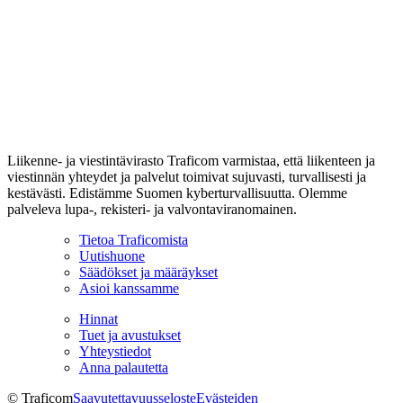
Liikenne- ja viestintävirasto Traficom varmistaa, että liikenteen ja
viestinnän yhteydet ja palvelut toimivat sujuvasti, turvallisesti ja
kestävästi. Edistämme Suomen kyberturvallisuutta. Olemme
palveleva lupa-, rekisteri- ja valvontaviranomainen.
Tietoa Traficomista
Uutishuone
Säädökset ja määräykset
Asioi kanssamme
Hinnat
Tuet ja avustukset
Yhteystiedot
Anna palautetta
© Traficom
Saavutettavuusseloste
Evästeiden