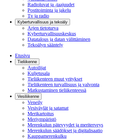
Radioluvat ja -taajuudet
Postitoiminta ja jakelu
Tv ja radio
Kyberturvallisuus ja tekoäly
Arjen tietoturva
Kyberturvallisuuskeskus
Datatalous ja datan välittäminen
Tekoälyn sääntely
Etusivu
Tieliikenne
Autoilijat
Kuljetusala
Tieliikenteen muut yritykset
Tieliikenteen turvallisuus ja valvonta
Matkustaminen tieliikenteessä
Vesiliikenne
Veneily
Vesiväylät ja satamat
Merikartoitus
Meriympäristö
Merenkulun pätevyydet ja meriterveys
Merenkulun säädökset ja digitalisaatio
Kauppamerenkulku