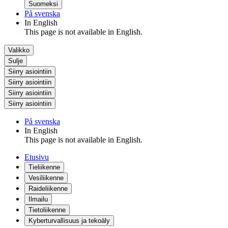
Suomeksi
På svenska
In English
This page is not available in English.
Valikko
Sulje
Siirry asiointiin
Siirry asiointiin
Siirry asiointiin
Siirry asiointiin
På svenska
In English
This page is not available in English.
Etusivu
Tieliikenne
Vesiliikenne
Raideliikenne
Ilmailu
Tietoliikenne
Kyberturvallisuus ja tekoäly