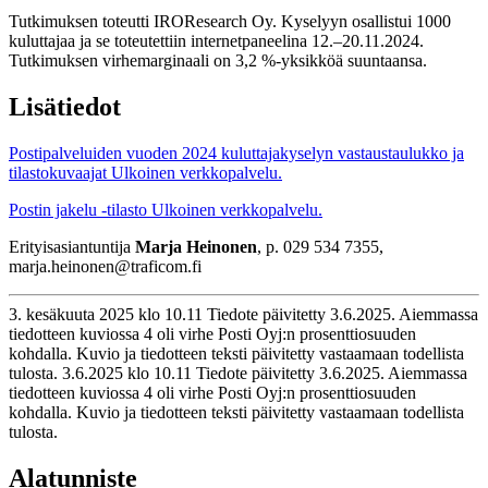
Tutkimuksen toteutti IROResearch Oy. Kyselyyn osallistui 1000
kuluttajaa ja se toteutettiin internetpaneelina 12.–20.11.2024.
Tutkimuksen virhemarginaali on 3,2 %-yksikköä suuntaansa.
Lisätiedot
Postipalveluiden vuoden 2024 kuluttajakyselyn vastaustaulukko ja
tilastokuvaajat
Ulkoinen verkkopalvelu.
Postin jakelu -tilasto
Ulkoinen verkkopalvelu.
Erityisasiantuntija
Marja Heinonen
, p. 029 534 7355,
marja.heinonen@traficom.fi
3. kesäkuuta 2025 klo 10.11 Tiedote päivitetty 3.6.2025. Aiemmassa
tiedotteen kuviossa 4 oli virhe Posti Oyj:n prosenttiosuuden
kohdalla. Kuvio ja tiedotteen teksti päivitetty vastaamaan todellista
tulosta.
3.6.2025
klo
10.11
Tiedote päivitetty 3.6.2025. Aiemmassa
tiedotteen kuviossa 4 oli virhe Posti Oyj:n prosenttiosuuden
kohdalla. Kuvio ja tiedotteen teksti päivitetty vastaamaan todellista
tulosta.
Alatunniste