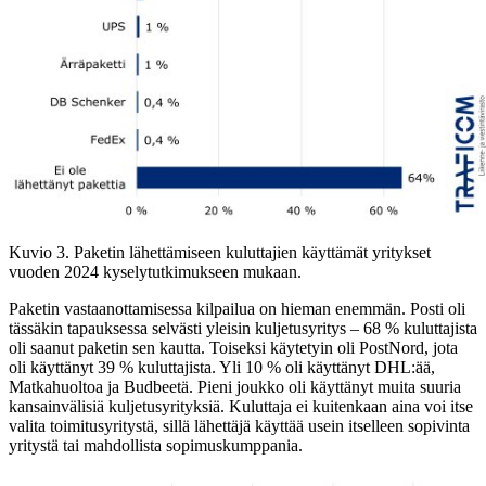
Kuvio 3. Paketin lähettämiseen kuluttajien käyttämät yritykset
vuoden 2024 kyselytutkimukseen mukaan.
Paketin vastaanottamisessa kilpailua on hieman enemmän. Posti oli
tässäkin tapauksessa selvästi yleisin kuljetusyritys – 68 % kuluttajista
oli saanut paketin sen kautta. Toiseksi käytetyin oli PostNord, jota
oli käyttänyt 39 % kuluttajista. Yli 10 % oli käyttänyt DHL:ää,
Matkahuoltoa ja Budbeetä. Pieni joukko oli käyttänyt muita suuria
kansainvälisiä kuljetusyrityksiä. Kuluttaja ei kuitenkaan aina voi itse
valita toimitusyritystä, sillä lähettäjä käyttää usein itselleen sopivinta
yritystä tai mahdollista sopimuskumppania.