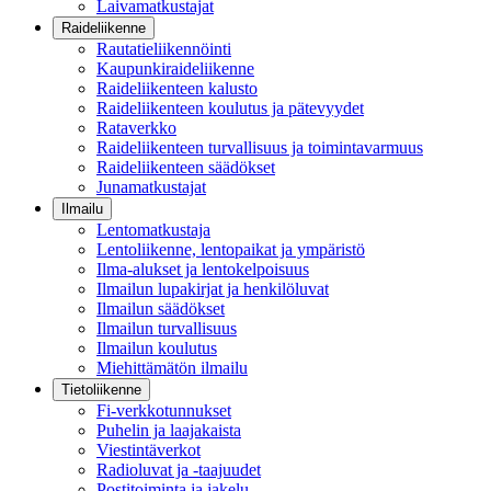
Laivamatkustajat
Raideliikenne
Rautatieliikennöinti
Kaupunkiraideliikenne
Raideliikenteen kalusto
Raideliikenteen koulutus ja pätevyydet
Rataverkko
Raideliikenteen turvallisuus ja toimintavarmuus
Raideliikenteen säädökset
Junamatkustajat
Ilmailu
Lentomatkustaja
Lentoliikenne, lentopaikat ja ympäristö
Ilma-alukset ja lentokelpoisuus
Ilmailun lupakirjat ja henkilöluvat
Ilmailun säädökset
Ilmailun turvallisuus
Ilmailun koulutus
Miehittämätön ilmailu
Tietoliikenne
Fi-verkkotunnukset
Puhelin ja laajakaista
Viestintäverkot
Radioluvat ja -taajuudet
Postitoiminta ja jakelu