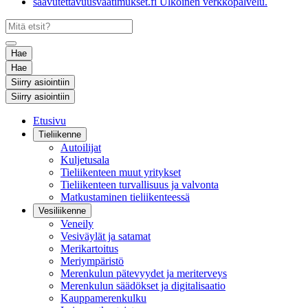
saavutettavuusvaatimukset.fi
Ulkoinen verkkopalvelu.
Hae
Hae
Siirry asiointiin
Siirry asiointiin
Etusivu
Tieliikenne
Autoilijat
Kuljetusala
Tieliikenteen muut yritykset
Tieliikenteen turvallisuus ja valvonta
Matkustaminen tieliikenteessä
Vesiliikenne
Veneily
Vesiväylät ja satamat
Merikartoitus
Meriympäristö
Merenkulun pätevyydet ja meriterveys
Merenkulun säädökset ja digitalisaatio
Kauppamerenkulku