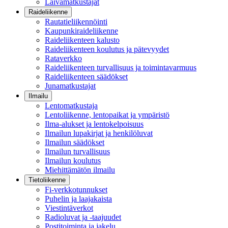
Laivamatkustajat
Raideliikenne
Rautatieliikennöinti
Kaupunkiraideliikenne
Raideliikenteen kalusto
Raideliikenteen koulutus ja pätevyydet
Rataverkko
Raideliikenteen turvallisuus ja toimintavarmuus
Raideliikenteen säädökset
Junamatkustajat
Ilmailu
Lentomatkustaja
Lentoliikenne, lentopaikat ja ympäristö
Ilma-alukset ja lentokelpoisuus
Ilmailun lupakirjat ja henkilöluvat
Ilmailun säädökset
Ilmailun turvallisuus
Ilmailun koulutus
Miehittämätön ilmailu
Tietoliikenne
Fi-verkkotunnukset
Puhelin ja laajakaista
Viestintäverkot
Radioluvat ja -taajuudet
Postitoiminta ja jakelu