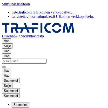
Siirry pääsisältöön
tieto.traficom.fi
Ulkoinen verkkopalvelu.
saavutettavuusvaatimukset.fi
Ulkoinen verkkopalvelu.
Liikenne- ja viestintävirasto
Hae
Sulje
Hae
Hae
Hae
Hae
Suomeksi
Sulje
Suomeksi
Suomeksi
Suomeksi