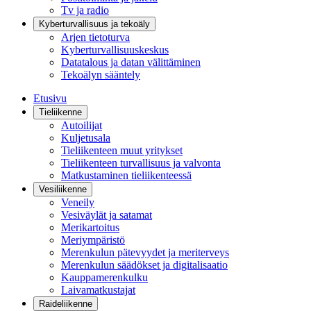
Tv ja radio
Kyberturvallisuus ja tekoäly
Arjen tietoturva
Kyberturvallisuuskeskus
Datatalous ja datan välittäminen
Tekoälyn sääntely
Etusivu
Tieliikenne
Autoilijat
Kuljetusala
Tieliikenteen muut yritykset
Tieliikenteen turvallisuus ja valvonta
Matkustaminen tieliikenteessä
Vesiliikenne
Veneily
Vesiväylät ja satamat
Merikartoitus
Meriympäristö
Merenkulun pätevyydet ja meriterveys
Merenkulun säädökset ja digitalisaatio
Kauppamerenkulku
Laivamatkustajat
Raideliikenne