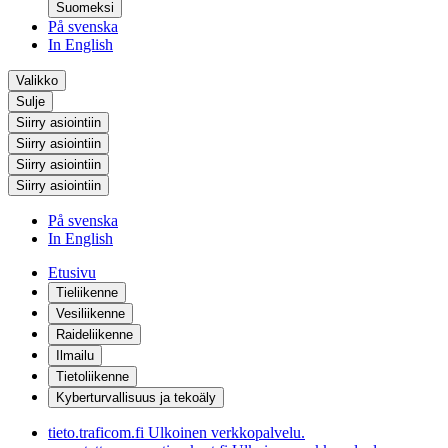
Suomeksi
På svenska
In English
Valikko
Sulje
Siirry asiointiin
Siirry asiointiin
Siirry asiointiin
Siirry asiointiin
På svenska
In English
Etusivu
Tieliikenne
Vesiliikenne
Raideliikenne
Ilmailu
Tietoliikenne
Kyberturvallisuus ja tekoäly
tieto.traficom.fi
Ulkoinen verkkopalvelu.