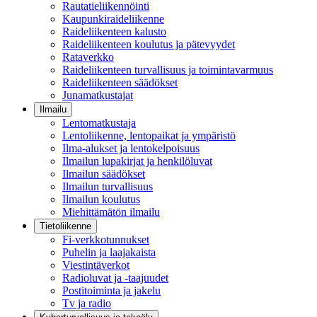
Rautatieliikennöinti
Kaupunkiraideliikenne
Raideliikenteen kalusto
Raideliikenteen koulutus ja pätevyydet
Rataverkko
Raideliikenteen turvallisuus ja toimintavarmuus
Raideliikenteen säädökset
Junamatkustajat
Ilmailu
Lentomatkustaja
Lentoliikenne, lentopaikat ja ympäristö
Ilma-alukset ja lentokelpoisuus
Ilmailun lupakirjat ja henkilöluvat
Ilmailun säädökset
Ilmailun turvallisuus
Ilmailun koulutus
Miehittämätön ilmailu
Tietoliikenne
Fi-verkkotunnukset
Puhelin ja laajakaista
Viestintäverkot
Radioluvat ja -taajuudet
Postitoiminta ja jakelu
Tv ja radio