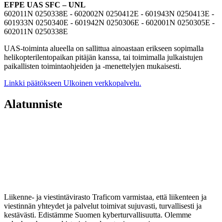
EFPE UAS SFC – UNL
602011N 0250338E - 602002N 0250412E - 601943N 0250413E -
601933N 0250340E - 601942N 0250306E - 602001N 0250305E -
602011N 0250338E
UAS-toiminta alueella on sallittua ainoastaan erikseen sopimalla
helikopterilentopaikan pitäjän kanssa, tai toimimalla julkaistujen
paikallisten toimintaohjeiden ja -menettelyjen mukaisesti.
Linkki päätökseen
Ulkoinen verkkopalvelu.
Alatunniste
Liikenne- ja viestintävirasto Traficom varmistaa, että liikenteen ja
viestinnän yhteydet ja palvelut toimivat sujuvasti, turvallisesti ja
kestävästi. Edistämme Suomen kyberturvallisuutta. Olemme