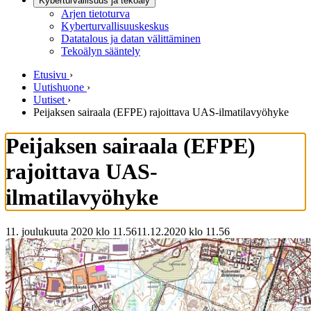
Kyberturvallisuus ja tekoäly
Arjen tietoturva
Kyberturvallisuuskeskus
Datatalous ja datan välittäminen
Tekoälyn sääntely
Etusivu
›
Uutishuone
›
Uutiset
›
Peijaksen sairaala (EFPE) rajoittava UAS-ilmatilavyöhyke
Peijaksen sairaala (EFPE)
rajoittava UAS-
ilmatilavyöhyke
11. joulukuuta 2020 klo 11.56
11.12.2020
klo
11.56