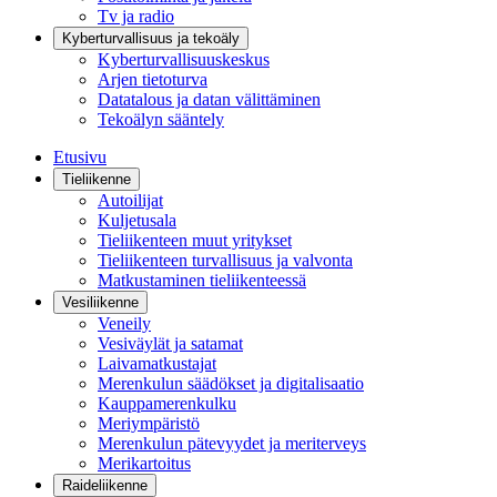
Tv ja radio
Kyberturvallisuus ja tekoäly
Kyberturvallisuuskeskus
Arjen tietoturva
Datatalous ja datan välittäminen
Tekoälyn sääntely
Etusivu
Tieliikenne
Autoilijat
Kuljetusala
Tieliikenteen muut yritykset
Tieliikenteen turvallisuus ja valvonta
Matkustaminen tieliikenteessä
Vesiliikenne
Veneily
Vesiväylät ja satamat
Laivamatkustajat
Merenkulun säädökset ja digitalisaatio
Kauppamerenkulku
Meriympäristö
Merenkulun pätevyydet ja meriterveys
Merikartoitus
Raideliikenne