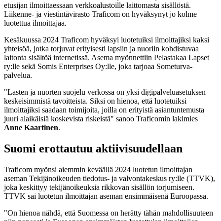
etusijan ilmoittaessaan verkkoalustoille laittomasta sisällöstä.
Liikenne- ja viestintävirasto Traficom on hyväksynyt jo kolme
luotettua ilmoittajaa.
Kesäkuussa 2024 Traficom hyväksyi luotetuiksi ilmoittajiksi kaksi
yhteisöä, jotka torjuvat erityisesti lapsiin ja nuoriin kohdistuvaa
laitonta sisältöä internetissä. Asema myönnettiin Pelastakaa Lapset
ry:lle sekä Somis Enterprises Oy:lle, joka tarjoaa Someturva-
palvelua.
"Lasten ja nuorten suojelu verkossa on yksi digipalveluasetuksen
keskeisimmistä tavoitteista. Siksi on hienoa, että luotetuiksi
ilmoittajiksi saadaan toimijoita, joilla on erityistä asiantuntemusta
juuri alaikäisiä koskevista riskeistä" sanoo Traficomin lakimies
Anne Kaartinen
.
Suomi erottautuu aktiivisuudellaan
Traficom myönsi aiemmin keväällä 2024 luotetun ilmoittajan
aseman Tekijänoikeuden tiedotus- ja valvontakeskus ry:lle (TTVK),
joka keskittyy tekijänoikeuksia rikkovan sisällön torjumiseen.
TTVK sai luotetun ilmoittajan aseman ensimmäisenä Euroopassa.
"On hienoa nähdä, että Suomessa on herätty tähän mahdollisuuteen