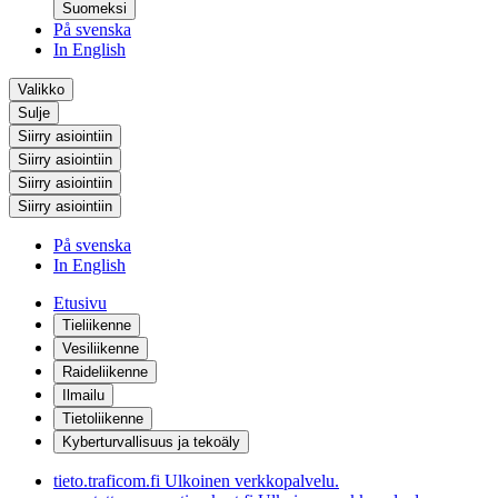
Suomeksi
På svenska
In English
Valikko
Sulje
Siirry asiointiin
Siirry asiointiin
Siirry asiointiin
Siirry asiointiin
På svenska
In English
Etusivu
Tieliikenne
Vesiliikenne
Raideliikenne
Ilmailu
Tietoliikenne
Kyberturvallisuus ja tekoäly
tieto.traficom.fi
Ulkoinen verkkopalvelu.