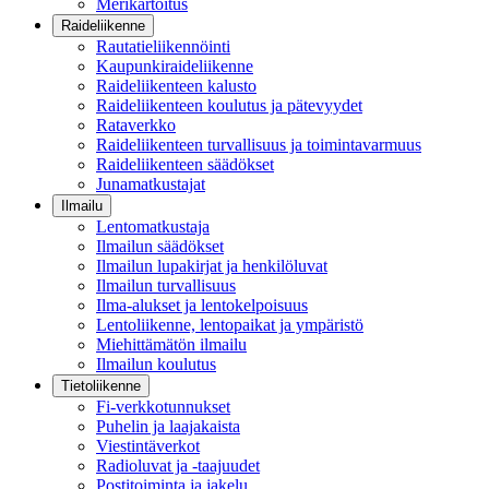
Merikartoitus
Raideliikenne
Rautatieliikennöinti
Kaupunkiraideliikenne
Raideliikenteen kalusto
Raideliikenteen koulutus ja pätevyydet
Rataverkko
Raideliikenteen turvallisuus ja toimintavarmuus
Raideliikenteen säädökset
Junamatkustajat
Ilmailu
Lentomatkustaja
Ilmailun säädökset
Ilmailun lupakirjat ja henkilöluvat
Ilmailun turvallisuus
Ilma-alukset ja lentokelpoisuus
Lentoliikenne, lentopaikat ja ympäristö
Miehittämätön ilmailu
Ilmailun koulutus
Tietoliikenne
Fi-verkkotunnukset
Puhelin ja laajakaista
Viestintäverkot
Radioluvat ja -taajuudet
Postitoiminta ja jakelu