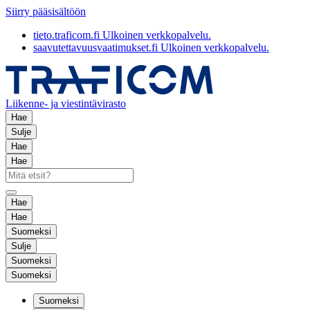
Siirry pääsisältöön
tieto.traficom.fi
Ulkoinen verkkopalvelu.
saavutettavuusvaatimukset.fi
Ulkoinen verkkopalvelu.
Liikenne- ja viestintävirasto
Hae
Sulje
Hae
Hae
Hae
Hae
Suomeksi
Sulje
Suomeksi
Suomeksi
Suomeksi