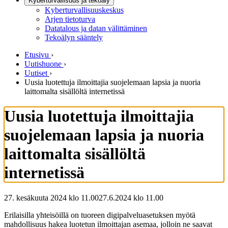
Kyberturvallisuus ja tekoäly
Kyberturvallisuuskeskus
Arjen tietoturva
Datatalous ja datan välittäminen
Tekoälyn sääntely
Etusivu
›
Uutishuone
›
Uutiset
›
Uusia luotettuja ilmoittajia suojelemaan lapsia ja nuoria
laittomalta sisällöltä internetissä
Uusia luotettuja ilmoittajia
suojelemaan lapsia ja nuoria
laittomalta sisällöltä
internetissä
27. kesäkuuta 2024 klo 11.00
27.6.2024
klo
11.00
Erilaisilla yhteisöillä on tuoreen digipalveluasetuksen myötä
mahdollisuus hakea luotetun ilmoittajan asemaa, jolloin ne saavat