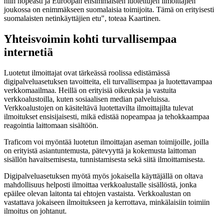
niin nopeasti ja Euroopan ensimmäisten luotettujen ilmoittajien
joukossa on enimmäkseen suomalaisia toimijoita. Tämä on erityisesti
suomalaisten netinkäyttäjien etu", toteaa Kaartinen.
Yhteisvoimin kohti turvallisempaa
internetiä
Luotetut ilmoittajat ovat tärkeässä roolissa edistämässä
digipalveluasetuksen tavoitteita, eli turvallisempaa ja luotettavampaa
verkkomaailmaa. Heillä on erityisiä oikeuksia ja vastuita
verkkoalustoilla, kuten sosiaalisen median palveluissa.
Verkkoalustojen on käsiteltävä luotettavilta ilmoittajilta tulevat
ilmoitukset ensisijaisesti, mikä edistää nopeampaa ja tehokkaampaa
reagointia laittomaan sisältöön.
Traficom voi myöntää luotetun ilmoittajan aseman toimijoille, joilla
on erityistä asiantuntemusta, pätevyyttä ja kokemusta laittoman
sisällön havaitsemisesta, tunnistamisesta sekä siitä ilmoittamisesta.
Digipalveluasetuksen myötä myös jokaisella käyttäjällä on oltava
mahdollisuus helposti ilmoittaa verkkoalustalle sisällöstä, jonka
epäilee olevan laitonta tai ehtojen vastaista. Verkkoalustan on
vastattava jokaiseen ilmoitukseen ja kerrottava, minkälaisiin toimiin
ilmoitus on johtanut.