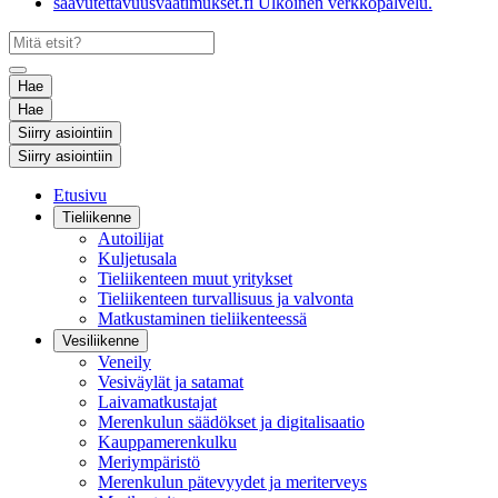
saavutettavuusvaatimukset.fi
Ulkoinen verkkopalvelu.
Hae
Hae
Siirry asiointiin
Siirry asiointiin
Etusivu
Tieliikenne
Autoilijat
Kuljetusala
Tieliikenteen muut yritykset
Tieliikenteen turvallisuus ja valvonta
Matkustaminen tieliikenteessä
Vesiliikenne
Veneily
Vesiväylät ja satamat
Laivamatkustajat
Merenkulun säädökset ja digitalisaatio
Kauppamerenkulku
Meriympäristö
Merenkulun pätevyydet ja meriterveys