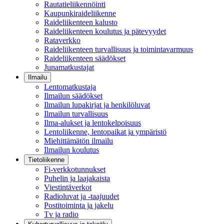
Rautatieliikennöinti
Kaupunkiraideliikenne
Raideliikenteen kalusto
Raideliikenteen koulutus ja pätevyydet
Rataverkko
Raideliikenteen turvallisuus ja toimintavarmuus
Raideliikenteen säädökset
Junamatkustajat
Ilmailu
Lentomatkustaja
Ilmailun säädökset
Ilmailun lupakirjat ja henkilöluvat
Ilmailun turvallisuus
Ilma-alukset ja lentokelpoisuus
Lentoliikenne, lentopaikat ja ympäristö
Miehittämätön ilmailu
Ilmailun koulutus
Tietoliikenne
Fi-verkkotunnukset
Puhelin ja laajakaista
Viestintäverkot
Radioluvat ja -taajuudet
Postitoiminta ja jakelu
Tv ja radio