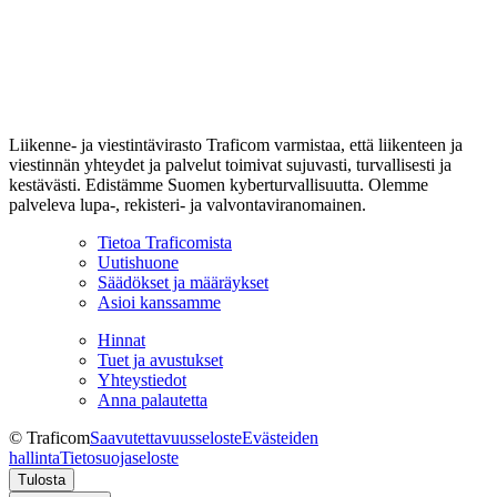
Liikenne- ja viestintävirasto Traficom varmistaa, että liikenteen ja
viestinnän yhteydet ja palvelut toimivat sujuvasti, turvallisesti ja
kestävästi. Edistämme Suomen kyberturvallisuutta. Olemme
palveleva lupa-, rekisteri- ja valvontaviranomainen.
Tietoa Traficomista
Uutishuone
Säädökset ja määräykset
Asioi kanssamme
Hinnat
Tuet ja avustukset
Yhteystiedot
Anna palautetta
© Traficom
Saavutettavuusseloste
Evästeiden
hallinta
Tietosuojaseloste
Tulosta