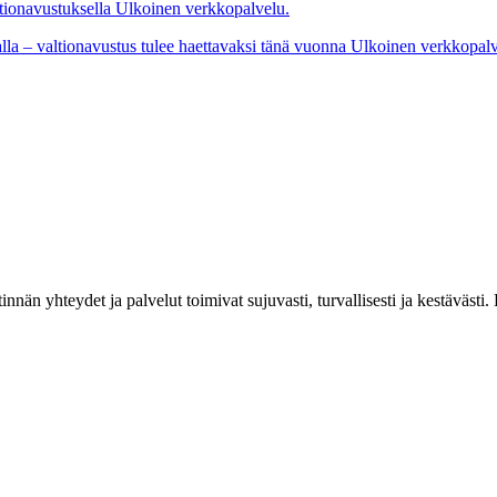
ltionavustuksella
Ulkoinen verkkopalvelu.
alla – valtionavustus tulee haettavaksi tänä vuonna
Ulkoinen verkkopalv
estinnän yhteydet ja palvelut toimivat sujuvasti, turvallisesti ja kestäv