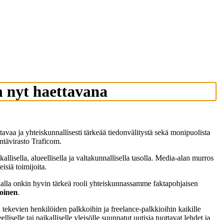
n nyt haettavana
aa ja yhteiskunnallisesti tärkeää tiedonvälitystä sekä monipuolista
ntävirasto Traficom.
llisella, alueellisella ja valtakunnallisella tasolla. Media-alan murros
eisiä toimijoita.
-alalla onkin hyvin tärkeä rooli yhteiskunnassamme faktapohjaisen
oinen
.
evien henkilöiden palkkoihin ja freelance-palkkioihin kaikille
iselle tai paikalliselle yleisölle suunnatut uutisia tuottavat lehdet ja