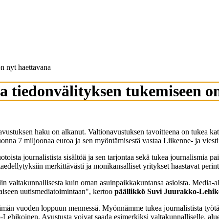
on nyt haettavana
a tiedonvälityksen tukemiseen o
ustuksen haku on alkanut. Valtionavustuksen tavoitteena on tukea kattav
onna 7 miljoonaa euroa ja sen myöntämisestä vastaa Liikenne- ja viesti
sta journalistista sisältöä ja sen tarjontaa sekä tukea journalismia paika
dellytyksiin merkittävästi ja monikansalliset yritykset haastavat perint
a niin valtakunnallisesta kuin oman asuinpaikkakuntansa asioista. Media
aiseen uutismediatoimintaan", kertoo
päällikkö Suvi Juurakko-Lehik
än vuoden loppuun mennessä. Myönnämme tukea journalistista työtä tek
Lehikoinen. Avustusta voivat saada esimerkiksi valtakunnalliselle, alueell