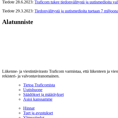
Tiedote 28.6.2023:
Traficom tukee tiedonvälitystä ja uutismedioita va
Tiedote 29.3.2023:
Tiedonvälitystä ja uutismedioita tuetaan 7 miljoon
Alatunniste
Liikenne- ja viestintävirasto Traficom varmistaa, että liikenteen ja vi
rekisteri- ja valvontaviranomainen.
Tietoa Traficomista
Uutishuone
Säädökset ja määräykset
Asioi kanssamme
Hinnat
Tuet ja avustukset
Yhteystiedot