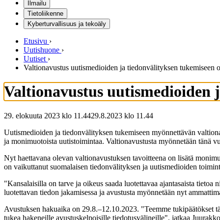
Ilmailu
Tietoliikenne
Kyberturvallisuus ja tekoäly
Etusivu
›
Uutishuone
›
Uutiset
›
Valtionavustus uutismedioiden ja tiedonvälityksen tukemiseen 
Valtionavustus uutismedioiden j
29. elokuuta 2023 klo 11.44
29.8.2023
klo
11.44
Uutismedioiden ja tiedonvälityksen tukemiseen myönnettävän valtionav
ja monimuotoista uutistoimintaa. Valtionavustusta myönnetään tänä vu
Nyt haettavana olevan valtionavustuksen tavoitteena on lisätä monimuotoi
on vaikuttanut suomalaisen tiedonvälityksen ja uutismedioiden toimintae
"Kansalaisilla on tarve ja oikeus saada luotettavaa ajantasaista tieto
luotettavan tiedon jakamisessa ja avustusta myönnetään nyt ammattim
Avustuksen hakuaika on 29.8.–12.10.2023. "Teemme tukipäätökset täm
tukea hakeneille avustuskelpoisille tiedotusvälineille", jatkaa Juurakko-