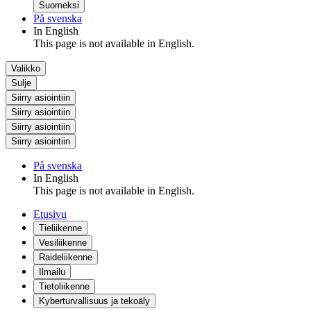
Suomeksi
På svenska
In English
This page is not available in English.
Valikko
Sulje
Siirry asiointiin
Siirry asiointiin
Siirry asiointiin
Siirry asiointiin
På svenska
In English
This page is not available in English.
Etusivu
Tieliikenne
Vesiliikenne
Raideliikenne
Ilmailu
Tietoliikenne
Kyberturvallisuus ja tekoäly