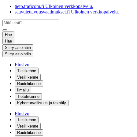
tieto.traficom.fi
Ulkoinen verkkopalvelu.
saavutettavuusvaatimukset.fi
Ulkoinen verkkopalvelu.
Hae
Hae
Siirry asiointiin
Siirry asiointiin
Etusivu
Tieliikenne
Vesiliikenne
Raideliikenne
Ilmailu
Tietoliikenne
Kyberturvallisuus ja tekoäly
Etusivu
Tieliikenne
Vesiliikenne
Raideliikenne