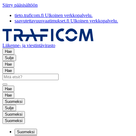
Siirry pääsisältöön
tieto.traficom.fi
Ulkoinen verkkopalvelu.
saavutettavuusvaatimukset.fi
Ulkoinen verkkopalvelu.
Liikenne- ja viestintävirasto
Hae
Sulje
Hae
Hae
Hae
Hae
Suomeksi
Sulje
Suomeksi
Suomeksi
Suomeksi