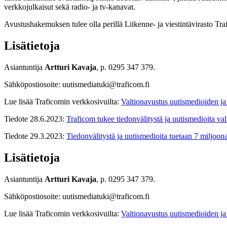
verkkojulkaisut sekä radio- ja tv-kanavat.
Avustushakemuksen tulee olla perillä Liikenne- ja viestintävirasto Tr
Lisätietoja
Asiantuntija
Artturi Kavaja
, p. 0295 347 379.
Sähköpostiosoite: uutismediatuki@traficom.fi
Lue lisää Traficomin verkkosivuilta:
Valtionavustus uutismedioiden ja
Tiedote 28.6.2023:
Traficom tukee tiedonvälitystä ja uutismedioita va
Tiedote 29.3.2023:
Tiedonvälitystä ja uutismedioita tuetaan 7 miljoon
Lisätietoja
Asiantuntija
Artturi Kavaja
, p. 0295 347 379.
Sähköpostiosoite: uutismediatuki@traficom.fi
Lue lisää Traficomin verkkosivuilta:
Valtionavustus uutismedioiden ja