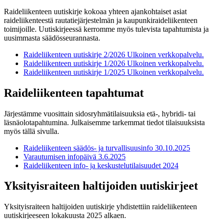
Raideliikenteen uutiskirje kokoaa yhteen ajankohtaiset asiat
raideliikenteestä rautatiejärjestelmän ja kaupunkiraideliikenteen
toimijoille. Uutiskirjeessä kerromme myös tulevista tapahtumista ja
uusimmasta säädösseurannasta.
Raideliikenteen uutiskirje 2/2026
Ulkoinen verkkopalvelu.
Raideliikenteen uutiskirje 1/2026
Ulkoinen verkkopalvelu.
Raideliikenteen uutiskirje 1/2025
Ulkoinen verkkopalvelu.
Raideliikenteen tapahtumat
Järjestämme vuosittain sidosryhmätilaisuuksia etä-, hybridi- tai
läsnäolotapahtumina. Julkaisemme tarkemmat tiedot tilaisuuksista
myös tällä sivulla.
Raideliikenteen säädös- ja turvallisuusinfo 30.10.2025
Varautumisen infopäivä 3.6.2025
Raideliikenteen info- ja keskustelutilaisuudet 2024
Yksityisraiteen haltijoiden uutiskirjeet
Yksityisraiteen haltijoiden uutiskirje yhdistettiin raideliikenteen
uutiskirjeeseen lokakuusta 2025 alkaen.