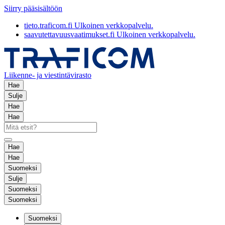
Siirry pääsisältöön
tieto.traficom.fi
Ulkoinen verkkopalvelu.
saavutettavuusvaatimukset.fi
Ulkoinen verkkopalvelu.
Liikenne- ja viestintävirasto
Hae
Sulje
Hae
Hae
Hae
Hae
Suomeksi
Sulje
Suomeksi
Suomeksi
Suomeksi