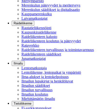
Meriympäristö
Merenkulun pätevyydet ja meriterveys
Merenkulun säädökset ja digitalisaatio
Kauppamerenkulku
Laivamatkustajat
Raideliikenne
Rautatieliikennöinti
Kaupunkiraideliikenne
Raideliikenteen kalusto
Raideliikenteen koulutus ja pätevyydet
Rataverkko
Raideliikenteen turvallisuus ja toimintavarmuus
Raideliikenteen säädökset
Junamatkustajat
Ilmailu
Lentomatkustaja
Lentoliikenne, lentopaikat ja ympäristö
Ilma-alukset ja lentokelpoisuus
Ilmailun lupakirjat ja henkilöluvat
Ilmailun säädökset
Ilmailun turvallisuus
Ilmailun koulutus
Miehittämätön ilmailu
Tietoliikenne
Fi-verkkotunnukset