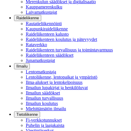
Merenkulun säädökset ja digitalisaatio
Kauppamerenkulku
Laivamatkustajat
Raideliikenne
Rautatieliikennöinti
Kaupunkiraideliikenne
Raideliikenteen kalusto
Raideliikenteen koulutus ja pätevyydet
Rataverkko
Raideliikenteen turvallisuus ja toimintavarmuus
Raideliikenteen säädökset
Junamatkustajat
Ilmailu
Lentomatkustaja
Lentoliikenne, lentopaikat ja ympäristö
Ilma-alukset ja lentokelpoisuus
Ilmailun lupakirjat ja henkilöluvat
Ilmailun säädökset
Ilmailun turvallisuus
Ilmailun koulutus
Miehittämätön ilmailu
Tietoliikenne
Fi-verkkotunnukset
Puhelin ja laajakaista
Viestintäverkot