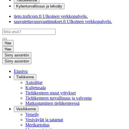
Tietoliikenne
Kyberturvallisuus ja tekoäly
tieto.traficom.fi
Ulkoinen verkkopalvelu.
saavutettavuusvaatimukset.fi
Ulkoinen verkkopalvelu.
Hae
Hae
Siirry asiointiin
Siirry asiointiin
Etusivu
Tieliikenne
Autoilijat
Kuljetusala
Tieliikenteen muut yritykset
Tieliikenteen turvallisuus ja valvonta
Matkustaminen tieliikenteessä
Vesiliikenne
Veneily
Vesiväylät ja satamat
Merikartoitus