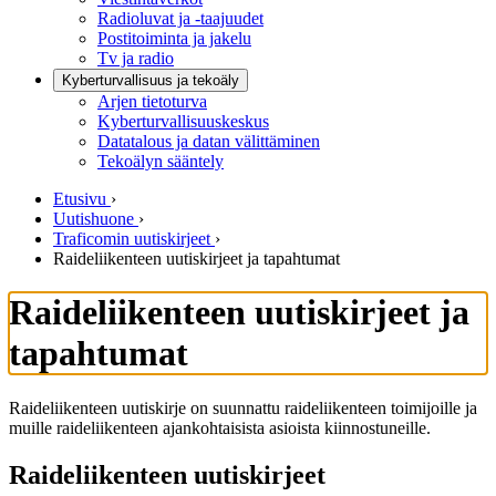
Radioluvat ja -taajuudet
Postitoiminta ja jakelu
Tv ja radio
Kyberturvallisuus ja tekoäly
Arjen tietoturva
Kyberturvallisuuskeskus
Datatalous ja datan välittäminen
Tekoälyn sääntely
Etusivu
›
Uutishuone
›
Traficomin uutiskirjeet
›
Raideliikenteen uutiskirjeet ja tapahtumat
Raideliikenteen uutiskirjeet ja
tapahtumat
Raideliikenteen uutiskirje on suunnattu raideliikenteen toimijoille ja
muille raideliikenteen ajankohtaisista asioista kiinnostuneille.
Raideliikenteen uutiskirjeet