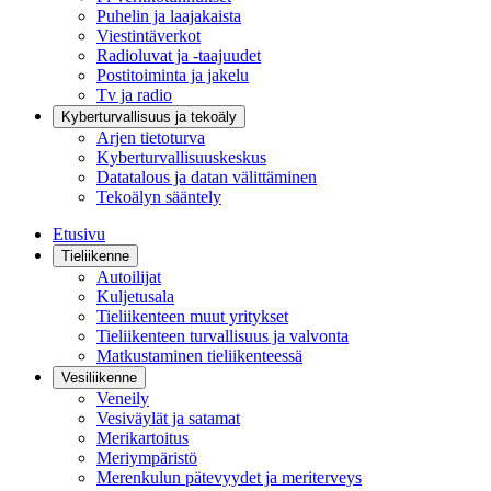
Puhelin ja laajakaista
Viestintäverkot
Radioluvat ja -taajuudet
Postitoiminta ja jakelu
Tv ja radio
Kyberturvallisuus ja tekoäly
Arjen tietoturva
Kyberturvallisuuskeskus
Datatalous ja datan välittäminen
Tekoälyn sääntely
Etusivu
Tieliikenne
Autoilijat
Kuljetusala
Tieliikenteen muut yritykset
Tieliikenteen turvallisuus ja valvonta
Matkustaminen tieliikenteessä
Vesiliikenne
Veneily
Vesiväylät ja satamat
Merikartoitus
Meriympäristö
Merenkulun pätevyydet ja meriterveys