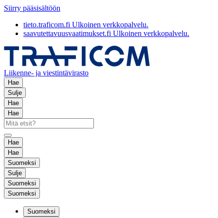
Siirry pääsisältöön
tieto.traficom.fi
Ulkoinen verkkopalvelu.
saavutettavuusvaatimukset.fi
Ulkoinen verkkopalvelu.
Liikenne- ja viestintävirasto
Hae
Sulje
Hae
Hae
Hae
Hae
Suomeksi
Sulje
Suomeksi
Suomeksi
Suomeksi