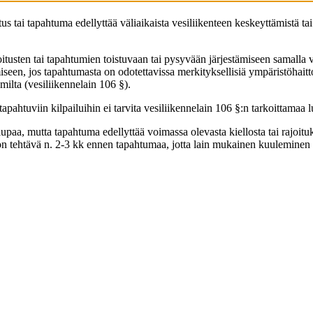
tus tai tapahtuma edellyttää väliaikaista vesiliikenteen keskeyttämistä ta
joitusten tai tapahtumien toistuvaan tai pysyvään järjestämiseen samall
een, jos tapahtumasta on odotettavissa merkityksellisiä ympäristöhaittoj
milta (vesiliikennelain 106 §).
tapahtuviin kilpailuihin ei tarvita vesiliikennelain 106 §:n tarkoittamaa 
upaa, mutta tapahtuma edellyttää voimassa olevasta kiellosta tai rajoituks
ta on tehtävä n. 2-3 kk ennen tapahtumaa, jotta lain mukainen kuulemine