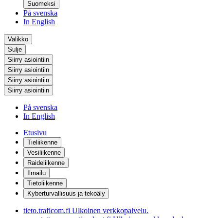
Suomeksi
På svenska
In English
Valikko
Sulje
Siirry asiointiin
Siirry asiointiin
Siirry asiointiin
Siirry asiointiin
På svenska
In English
Etusivu
Tieliikenne
Vesiliikenne
Raideliikenne
Ilmailu
Tietoliikenne
Kyberturvallisuus ja tekoäly
tieto.traficom.fi
Ulkoinen verkkopalvelu.