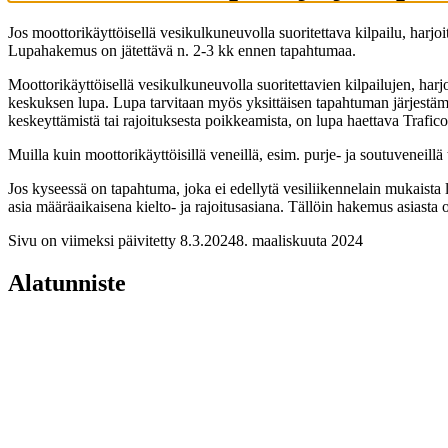
Jos moottorikäyttöisellä vesikulkuneuvolla suoritettava kilpailu, harjoi
Lupahakemus on jätettävä n. 2-3 kk ennen tapahtumaa.
Moottorikäyttöisellä vesikulkuneuvolla suoritettavien kilpailujen, har
keskuksen lupa. Lupa tarvitaan myös yksittäisen tapahtuman järjestämis
keskeyttämistä tai rajoituksesta poikkeamista, on lupa haettava Trafico
Muilla kuin moottorikäyttöisillä veneillä, esim. purje- ja soutuveneillä 
Jos kyseessä on tapahtuma, joka ei edellytä vesiliikennelain mukaista l
asia määräaikaisena kielto- ja rajoitusasiana. Tällöin hakemus asias
Sivu on viimeksi päivitetty
8.3.2024
8. maaliskuuta 2024
Alatunniste