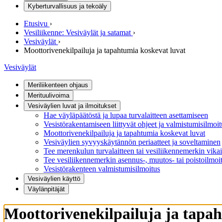
Kyberturvallisuus ja tekoäly
Etusivu
›
Vesiliikenne: Vesiväylät ja satamat
›
Vesiväylät
›
Moottorivenekilpailuja ja tapahtumia koskevat luvat
Vesiväylät
Meriliikenteen ohjaus
Merituulivoima
Vesiväylien luvat ja ilmoitukset
Hae väyläpäätöstä ja lupaa turvalaitteen asettamiseen
Vesistörakentamiseen liittyvät ohjeet ja valmistumisilmoit
Moottorivenekilpailuja ja tapahtumia koskevat luvat
Vesiväylien syvyyskäytännön periaatteet ja soveltaminen
Tee merenkulun turvalaitteen tai vesiliikennemerkin vika
Tee vesiliikennemerkin asennus-, muutos- tai poistoilmoi
Vesistörakenteen valmistumisilmoitus
Vesiväylien käyttö
Väylänpitäjät
Moottorivenekilpailuja ja tapa