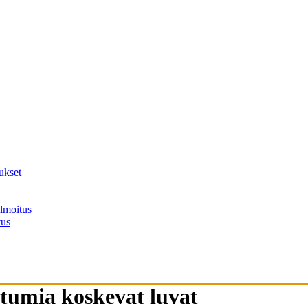
ukset
ilmoitus
tus
htumia koskevat luvat