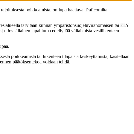
i rajoituksesta poikkeamista, on lupa haettava Traficomilta.
a vesialueella tarvitaan kunnan ympäristönsuojeluviranomaisen tai ELY-
a. Jos tällainen tapahtuma edellyttää väliaikaista vesiliikenteen
lupaa.
esta poikkeamista tai liikenteen tilapäistä keskeyttämistä, käsitellään
n ennen päätöksentekoa voidaan tehdä.