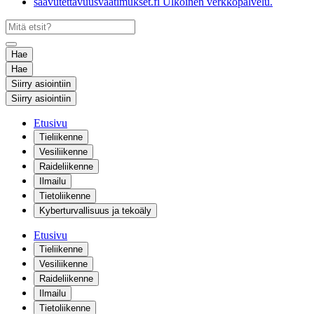
saavutettavuusvaatimukset.fi
Ulkoinen verkkopalvelu.
Hae
Hae
Siirry asiointiin
Siirry asiointiin
Etusivu
Tieliikenne
Vesiliikenne
Raideliikenne
Ilmailu
Tietoliikenne
Kyberturvallisuus ja tekoäly
Etusivu
Tieliikenne
Vesiliikenne
Raideliikenne
Ilmailu
Tietoliikenne