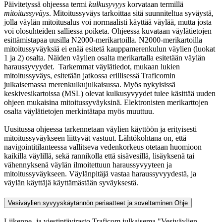
Päivitetyssä ohjeessa termi
kulkusyvyys
korvataan termillä
mitoitussyväys
. Mitoitussyväys tarkoittaa sitä suunniteltua syväystä,
jolla väylän mitoitusalus voi normaalisti käyttää väylää, mutta josta
voi olosuhteiden salliessa poiketa. Ohjeessa kuvataan väylätietojen
esittämistapaa uusilla N2000-merikartoilla. N2000-merikartoilla
mitoitussyväyksiä ei enää esitetä kauppamerenkulun väylien (luokat
1 ja 2) osalta. Näiden väylien osalta merikartalla esitetään väylän
haraussyvyydet. Tarkemmat väylätiedot, mukaan lukien
mitoitussyväys, esitetään jatkossa erillisessä Traficomin
julkaisemassa merenkulkujulkaisussa. Myös nykyisissä
keskivesikartoissa (MSL) olevat kulkusyvyydet tulee käsittää uuden
ohjeen mukaisina mitoitussyväyksinä. Elektronisten merikarttojen
osalta väylätietojen merkintätapa myös muuttuu.
Uusitussa ohjeessa tarkennetaan väylien käyttöön ja erityisesti
mitoitussyväykseen liittyvät vastuut. Lähtökohtana on, että
navigointitilanteessa vallitseva vedenkorkeus otetaan huomioon
kaikilla väylillä, sekä rannikolla että sisävesillä, lisäyksenä tai
vähennyksenä väylän ilmoitettuun haraussyvyyteen ja
mitoitussyväykseen. Väylänpitäjä vastaa haraussyvyydestä, ja
väylän käyttäjä käyttämästään syväyksestä.
Vesiväylien syvyyskäytännön periaatteet ja soveltaminen
Ohje
Liikenne- ja viestintävirasto Traficom julkaisema "Vesiväylien