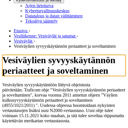
Kyberturvallisuus ja tekoäly
Arjen tietoturva
Kyberturvallisuuskeskus
Datatalous ja datan välittäminen
Tekoälyn sääntely
Etusivu
›
Vesiliikenne: Vesiväylät ja satamat
›
Vesiväylät
›
Vesiväylien syvyyskäytännön periaatteet ja soveltaminen
Vesiväylien syvyyskäytännön
periaatteet ja soveltaminen
Vesiväylien syvyyskäytäntöön liittyvä ohjeistusta
päivitetään.
Traficom ohje "Vesiväylien syvyyskäytännön periaatteet
ja soveltaminen", korvaa vuonna 2011 annetun ohjeen ”Väylien
kulkusyvyyskäytännön periaatteet ja soveltaminen
(4955/1021/2011) ". Uudessa ohjeessa huomioidaan nykyisten
vertaustasojen lisäksi uusi N2000-vertaustaso. Uusi ohje tulee
voimaan 15.11.2021 koko maahan, ja sitä tulee soveltaa riippumatta
käytettävän merikartan vertaustasosta.