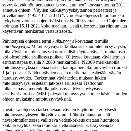
syvyyskäytännön periaatteet ja soveltaminen" korvaa vuonna 2011
annetun ohjeen ”Väylien kulkusyvyyskäytännön periaatteet ja
soveltaminen (4955/1021/2011) ". Uudessa ohjeessa huomioidaan
nykyisten vertaustasojen lisäksi uusi N2000-vertaustaso. Ohje tulee
voimaan 15.11.2021 koko maahan, ja sitä tulee soveltaa riippumatta
käytettävän merikartan vertaustasosta.
Päivitetyssä ohjeessa termi
kulkusyvyys
korvataan termillä
mitoitussyväys
. Mitoitussyväys tarkoittaa sitä suunniteltua syväystä,
jolla väylän mitoitusalus voi normaalisti käyttää väylää, mutta josta
voi olosuhteiden salliessa poiketa. Ohjeessa kuvataan väylätietojen
esittämistapaa uusilla N2000-merikartoilla. N2000-merikartoilla
mitoitussyväyksiä ei enää esitetä kauppamerenkulun väylien (luokat
1 ja 2) osalta. Näiden väylien osalta merikartalla esitetään väylän
haraussyvyydet. Tarkemmat väylätiedot, mukaan lukien
mitoitussyväys, esitetään jatkossa erillisessä Traficomin
julkaisemassa merenkulkujulkaisussa. Myös nykyisissä
keskivesikartoissa (MSL) olevat kulkusyvyydet tulee käsittää uuden
ohjeen mukaisina mitoitussyväyksinä.
Uusitussa ohjeessa tarkennetaan väylien käyttöön ja erityisesti
mitoitussyväykseen liittyvät vastuut. Lähtökohtana on, että
navigointitilanteessa vallitseva vedenkorkeus otetaan huomioon
kaikilla väylillä, sekä rannikolla että sisävesillä, lisäyksenä tai
vähennyksenä väylän ilmoitettuun haraussyvyyteen ja