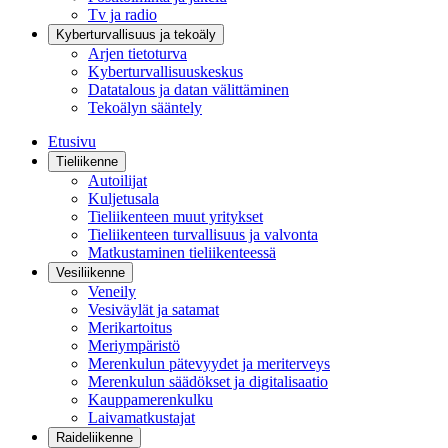
Tv ja radio
Kyberturvallisuus ja tekoäly
Arjen tietoturva
Kyberturvallisuuskeskus
Datatalous ja datan välittäminen
Tekoälyn sääntely
Etusivu
Tieliikenne
Autoilijat
Kuljetusala
Tieliikenteen muut yritykset
Tieliikenteen turvallisuus ja valvonta
Matkustaminen tieliikenteessä
Vesiliikenne
Veneily
Vesiväylät ja satamat
Merikartoitus
Meriympäristö
Merenkulun pätevyydet ja meriterveys
Merenkulun säädökset ja digitalisaatio
Kauppamerenkulku
Laivamatkustajat
Raideliikenne