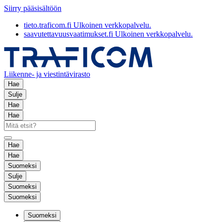
Siirry pääsisältöön
tieto.traficom.fi
Ulkoinen verkkopalvelu.
saavutettavuusvaatimukset.fi
Ulkoinen verkkopalvelu.
Liikenne- ja viestintävirasto
Hae
Sulje
Hae
Hae
Hae
Hae
Suomeksi
Sulje
Suomeksi
Suomeksi
Suomeksi