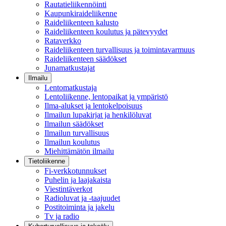
Rautatieliikennöinti
Kaupunkiraideliikenne
Raideliikenteen kalusto
Raideliikenteen koulutus ja pätevyydet
Rataverkko
Raideliikenteen turvallisuus ja toimintavarmuus
Raideliikenteen säädökset
Junamatkustajat
Ilmailu
Lentomatkustaja
Lentoliikenne, lentopaikat ja ympäristö
Ilma-alukset ja lentokelpoisuus
Ilmailun lupakirjat ja henkilöluvat
Ilmailun säädökset
Ilmailun turvallisuus
Ilmailun koulutus
Miehittämätön ilmailu
Tietoliikenne
Fi-verkkotunnukset
Puhelin ja laajakaista
Viestintäverkot
Radioluvat ja -taajuudet
Postitoiminta ja jakelu
Tv ja radio