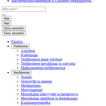
saavutettavuusvaatimukset.fi
Ulkoinen verkkopalvelu.
Hae
Hae
Siirry asiointiin
Siirry asiointiin
Etusivu
Tieliikenne
Autoilijat
Kuljetusala
Tieliikenteen muut yritykset
Tieliikenteen turvallisuus ja valvonta
Matkustaminen tieliikenteessä
Vesiliikenne
Veneily
Vesiväylät ja satamat
Merikartoitus
Meriympäristö
Merenkulun pätevyydet ja meriterveys
Merenkulun säädökset ja digitalisaatio
Kauppamerenkulku