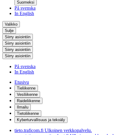
Suomeksi
På svenska
In English
Valikko
Sulje
Siirry asiointiin
Siirry asiointiin
Siirry asiointiin
Siirry asiointiin
På svenska
In English
Etusivu
Tieliikenne
Vesiliikenne
Raideliikenne
Ilmailu
Tietoliikenne
Kyberturvallisuus ja tekoäly
tieto.traficom.fi
Ulkoinen verkkopalvelu.