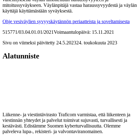
mitoitussyväykseen. Väylänpitäjä vastaa haraussyvyydestä ja väylän
käyttäjä käyttämästään syväyksestä.
Ohje vesiväylien syvyyskäytännön periaatteista ja soveltamisesta
515771/03.04.01.01/2021
Voimaantulopäivä: 15.11.2021
Sivu on viimeksi päivitetty
24.5.2023
24. toukokuuta 2023
Alatunniste
Liikenne- ja viestintävirasto Traficom varmistaa, että liikenteen ja
viestinnän yhteydet ja palvelut toimivat sujuvasti, turvallisesti ja
kestävästi. Edistämme Suomen kyberturvallisuutta. Olemme
palveleva lupa-, rekisteri- ja valvontaviranomainen.