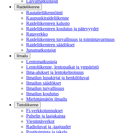
Laivamatkustajat
Raideliikenne
Rautatieliikennöinti
Kaupunkiraideliikenne
Raideliikenteen kalusto
Raideliikenteen koulutus ja pätevyydet
Rataverkko
Raideliikenteen turvallisuus ja toimintavarmuus
Raideliikenteen säädökset
Junamatkustajat
Ilmailu
Lentomatkustaja
Lentoliikenne, lentopaikat ja ympäristö
Ilma-alukset ja lentokelpoisuus
Ilmailun lupakirjat ja henkilöluvat
Ilmailun säädökset
Ilmailun turvallisuus
Ilmailun koulutus
Miehittämätön ilmailu
Tietoliikenne
Fi-verkkotunnukset
Puhelin ja laajakaista
Viestintäverkot
Radioluvat ja -taajuudet
Postitoiminta ja jakelu