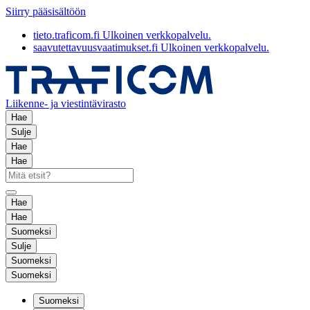
Siirry pääsisältöön
tieto.traficom.fi
Ulkoinen verkkopalvelu.
saavutettavuusvaatimukset.fi
Ulkoinen verkkopalvelu.
Liikenne- ja viestintävirasto
Hae
Sulje
Hae
Hae
Hae
Hae
Suomeksi
Sulje
Suomeksi
Suomeksi
Suomeksi