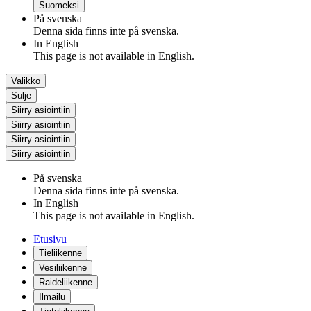
Suomeksi
På svenska
Denna sida finns inte på svenska.
In English
This page is not available in English.
Valikko
Sulje
Siirry asiointiin
Siirry asiointiin
Siirry asiointiin
Siirry asiointiin
På svenska
Denna sida finns inte på svenska.
In English
This page is not available in English.
Etusivu
Tieliikenne
Vesiliikenne
Raideliikenne
Ilmailu