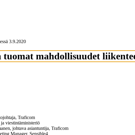
essä 3.9.2020
uomat mahdollisuudet liikentee
ojohtaja, Traficom
ja viestintäministeriö
anen, johtava asiantuntija, Traficom
eting Manager, Sensible4