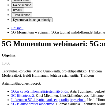
Vesiliikenne
Raideliikenne
Ilmailu
Tietoliikenne
Kyberturvallisuus ja tekoäly
Etusivu
›
5G Momentum webinaari: 5G:n tuomat mahdollisuudet liikente
5G Momentum webinaari: 5G:n t
Ohjelma
13:00
Tervetuloa -toivotus, Marjo Uusi-Pantti, projektipäällikkö, Traficom
Moderaattori: Heidi Himmanen, johtava asiantuntija, Traficom
Asiantuntijapuheenvuorot:
5G:n kytkös liikennejärjestelmätyöhön
, Asta Tuominen, verkost
5G liikenteessä
, Kirsi Miettinen, lainsäädäntöneuvos, Liikenne- 
Liikenteen 5G-käyttötapaukset ja radiojärjestelmät
, Heidi Himm
5G ja autonomiset ajoneuvot
, Tuomas Sauliala, Technical Mark