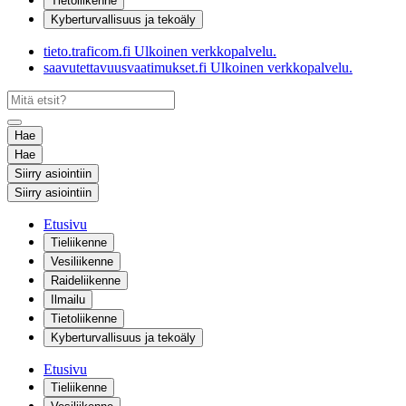
Tietoliikenne
Kyberturvallisuus ja tekoäly
tieto.traficom.fi
Ulkoinen verkkopalvelu.
saavutettavuusvaatimukset.fi
Ulkoinen verkkopalvelu.
Hae
Hae
Siirry asiointiin
Siirry asiointiin
Etusivu
Tieliikenne
Vesiliikenne
Raideliikenne
Ilmailu
Tietoliikenne
Kyberturvallisuus ja tekoäly
Etusivu
Tieliikenne