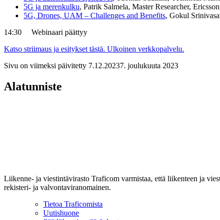
5G ja merenkulku
, Patrik Salmela, Master Researcher, Erics
5G, Drones, UAM – Challenges and Benefits
, Gokul Srinivasa
14:30 Webinaari päättyy
Katso striimaus ja esitykset tästä.
Ulkoinen verkkopalvelu.
Sivu on viimeksi päivitetty
7.12.2023
7. joulukuuta 2023
Alatunniste
Liikenne- ja viestintävirasto Traficom varmistaa, että liikenteen ja vi
rekisteri- ja valvontaviranomainen.
Tietoa Traficomista
Uutishuone