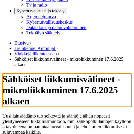
Tv ja radio
Kyberturvallisuus ja tekoäly
Arjen tietoturva
Kyberturvallisuuskeskus
Datatalous ja datan välittäminen
Tekoälyn sääntely
Etusivu
›
Tieliikenne: Autoilijat
›
Vinkkejä liikenteeseen
›
Sähköiset liikkumisvälineet - mikroliikkuminen 17.6.2025
alkaen
Sähköiset liikkumisvälineet -
mikroliikkuminen 17.6.2025
alkaen
Uusi lainsäädäntö tuo selkeyttä ja sääntöjä tähän nopeasti
yleistyneeseen liikkumismuotoon, mm. sähköpotkulautojen käyttöön
– tavoitteena on parantaa turvallisuutta ja tehdä arjen liikkumisesta
sujuvampaa kaikille.