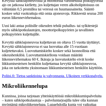
Kevyillä sähköajoneuvoilla ja moottorilla varustetuilla polkupyörillä
ajo on jatkossa kielletty, jos kuljettajan veren alkoholipitoisuus on
vähintään 0,5 promillea tai veressä on huumausaineita. Sääntö
koskee sekä vuokrattuja että omia ajoneuvoja. Rikkeestä seuraa 200
euron liikennevirhemaksu.
Uusi laki antaa poliisille oikeuden tehdä puhallus- tai sylkitestejä
myös sähköpotkulautojen, moottoripolkupyörien ja tavallisten
polkupyörien kuljettajille.
Kevyttä sähköajoneuvoa
kuljettavan on oltava 15 vuotta täyttänyt.
Kevyttä sähköajoneuvoa ei saa luovuttaa alle 15-vuotiaan
kuljetettavaksi. Luovuttamiskielto koskee sekä luonnollista että
oikeushenkilöä. Luovuttamiskiellosta voidaan määrätä
liikennevirhemaksu 60 €. Ikäraja ja luovutuskielto eivät koske
liikkumisesteisen henkilön kuljettamaa kevyttä sähköajoneuvoa,
joka on tarkoitettu yksinomaan liikkumisesteisen henkilön käyttöön.
Poliisi.fi: Tietoa sanktioista ja valvonnasta.
Ulkoinen verkkopalvelu.
Mikroliikennelupa
Kunnissa, joissa tarjotaan yhteiskäyttöisiä mikroliikkumispalveluita
– kuten sähköpotkulautoja – palveluntarjoajilla tulee olla kunnan
myöntämä mikroliikennelupa. Lupaehdoilla kunta voi vaikuttaa