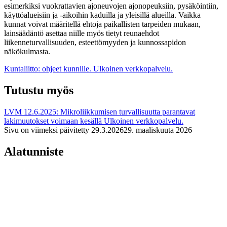
esimerkiksi vuokrattavien ajoneuvojen ajonopeuksiin, pysäköintiin,
käyttöalueisiin ja -aikoihin kaduilla ja yleisillä alueilla. Vaikka
kunnat voivat määritellä ehtoja paikallisten tarpeiden mukaan,
lainsäädäntö asettaa niille myös tietyt reunaehdot
liikenneturvallisuuden, esteettömyyden ja kunnossapidon
näkökulmasta.
Kuntaliitto: ohjeet kunnille.
Ulkoinen verkkopalvelu.
Tutustu myös
LVM 12.6.2025: Mikroliikkumisen turvallisuutta parantavat
lakimuutokset voimaan kesällä
Ulkoinen verkkopalvelu.
Sivu on viimeksi päivitetty
29.3.2026
29. maaliskuuta 2026
Alatunniste