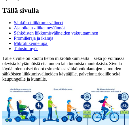
Tällä sivulla
Sähköiset liikkumisvälineet
Aja oikein - liikennesäännöt
Sähköisten liikkumisvälineiden vakuuttaminen
Promilleraja ja ikäraja
Mikroliikennelupa
Tutustu myös
Tälle sivulle on koottu tietoa mikroliikkumisesta – sekä jo voimassa
olevista käytännöistä että uuden lain tuomista muutoksista. Sivulta
löydät olennaiset tiedot esimerkiksi sähköpotkulautojen ja muiden
sähköisten liikkumisvälineiden käyttäjille, palveluntarjoajille sekä
kaupungeille ja kunnille.