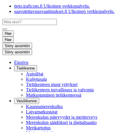
tieto.traficom.fi
Ulkoinen verkkopalvelu.
saavutettavuusvaatimukset.fi
Ulkoinen verkkopalvelu.
Hae
Hae
Siirry asiointiin
Siirry asiointiin
Etusivu
Tieliikenne
Autoilijat
Kuljetusala
Tieliikenteen muut yritykset
Tieliikenteen turvallisuus ja valvonta
Matkustaminen tieliikenteessä
Vesiliikenne
Kauppamerenkulku
Laivamatkustajat
Merenkulun pätevyydet ja meriterveys
Merenkulun säädökset ja digitalisaatio
Merikartoitus