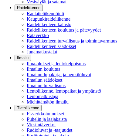
Vesiväylät ja satamat
Raideliikenne
Rautatieliikennöinti
Kaupunkiraideliikenne
Raideliikenteen kalusto
Raideliikenteen koulutus ja pätevyydet
Rataverkko
Raideliikenteen turvallisuus ja toimintavarmuus
Raideliikenteen säädökset
Junamatkustajat
Ilmailu
Ilma-alukset ja lentokelpoisuus
Ilmailun koulutus
Ilmailun lupakirjat ja henkilöluvat
Ilmailun säädökset
Ilmailun turvallisuus
Lentoliikenne, lentopaikat ja ympäristö
Lentomatkustaja
Miehittämätön ilmailu
Tietoliikenne
Fi-verkkotunnukset
Puhelin ja laajakaista
Viestintäverkot
Radioluvat ja -taajuudet
Postitoiminta ja jakelu