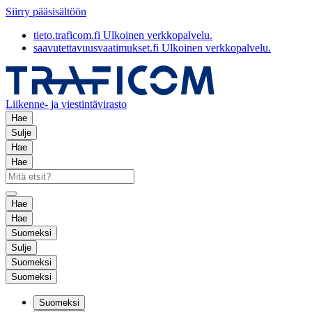
Siirry pääsisältöön
tieto.traficom.fi
Ulkoinen verkkopalvelu.
saavutettavuusvaatimukset.fi
Ulkoinen verkkopalvelu.
Liikenne- ja viestintävirasto
Hae
Sulje
Hae
Hae
Hae
Hae
Suomeksi
Sulje
Suomeksi
Suomeksi
Suomeksi