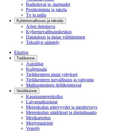
Radioluvat ja -taajuudet
Postitoiminta ja jakelu
Tv ja radio
Kyberturvallisuus ja tekoäly
Arjen tietoturva
Kyberturvallisuuskeskus
Datatalous ja datan välittäminen
Tekoälyn sääntely
Etusivu
Tieliikenne
Autoilijat
Kuljetusala
Tieliikenteen muut yritykset
Tieliikenteen turvallisuus ja valvonta
Matkustaminen tieliikenteessä
Vesiliikenne
Kauppamerenkulku
Laivamatkustajat
Merenkulun pätevyydet ja meriterveys
Merenkulun säädökset ja digitalisaatio
Merikartoitus
Meriympäristö
Veneily