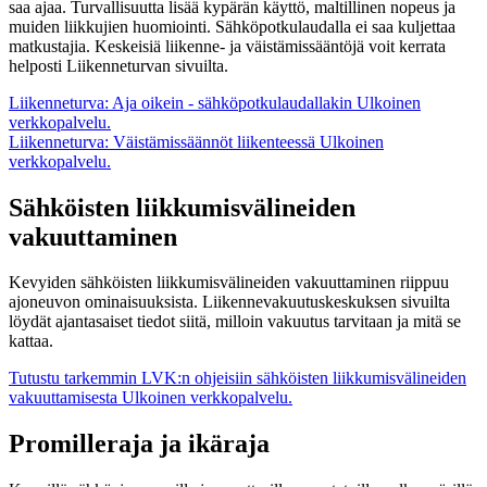
saa ajaa. Turvallisuutta lisää kypärän käyttö, maltillinen nopeus ja
muiden liikkujien huomiointi. Sähköpotkulaudalla ei saa kuljettaa
matkustajia. Keskeisiä liikenne- ja väistämissääntöjä voit kerrata
helposti Liikenneturvan sivuilta.
Liikenneturva: Aja oikein - sähköpotkulaudallakin
Ulkoinen
verkkopalvelu.
Liikenneturva: Väistämissäännöt liikenteessä
Ulkoinen
verkkopalvelu.
Sähköisten liikkumisvälineiden
vakuuttaminen
Kevyiden sähköisten liikkumisvälineiden vakuuttaminen riippuu
ajoneuvon ominaisuuksista. Liikennevakuutuskeskuksen sivuilta
löydät ajantasaiset tiedot siitä, milloin vakuutus tarvitaan ja mitä se
kattaa.
Tutustu tarkemmin LVK:n ohjeisiin sähköisten liikkumisvälineiden
vakuuttamisesta
Ulkoinen verkkopalvelu.
Promilleraja ja ikäraja