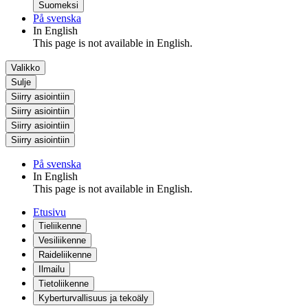
Suomeksi
På svenska
In English
This page is not available in English.
Valikko
Sulje
Siirry asiointiin
Siirry asiointiin
Siirry asiointiin
Siirry asiointiin
På svenska
In English
This page is not available in English.
Etusivu
Tieliikenne
Vesiliikenne
Raideliikenne
Ilmailu
Tietoliikenne
Kyberturvallisuus ja tekoäly