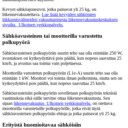
Kevyet sähköajoneuvot, jotka painavat yli 25 kg, on
liikennevakuutettava.
Lue lisää kevyiden sähköisten
liikkumisvälineiden vakuuttamisesta liikennevakuutuskeskuksen
sivuilta.
Ulkoinen verkkopalvelu.
Sähköavusteinen tai moottorilla varustettu
polkupyörä
Sähköavusteisen polkupyörän suurin teho saa olla enintään 250 W,
avustuksen on kytkeydyttävä pois päältä, kun nopeus saavuttaa 25
km/h, ja avustus saa toimia vain poljettaessa.
Moottorilla varustetun polkupyörän (L1e-A) suurin teho saa olla
enintään 1 kW. Moottori voi toimia ilman polkemista, mutta sen on
kytkeydyttävä pois päältä, kun nopeus saavuttaa 25 km/h.
Sähköavusteisiin polkupyöriin sovelletaan polkupyörän teknisiä
vaatimuksia eikä niille tarvitse ottaa liikennevakuutusta. Sen
sijaan
liikennevakuutus
Ulkoinen verkkopalvelu.
on otettava
moottorilla varustetuille polkupyörille, jotka eivät täytä
sähköavusteisen polkupyörän ehtoja ja jotka painavat yli 25 kg.
Erityistä huomioitavaa sähköisiin