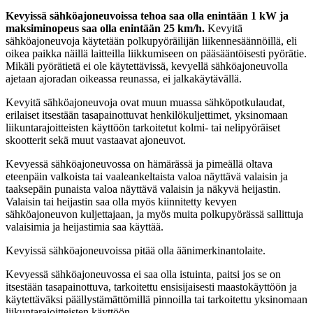
Kevyissä sähköajoneuvoissa tehoa saa olla enintään 1 kW ja
maksiminopeus saa olla enintään 25 km/h.
Kevyitä
sähköajoneuvoja käytetään polkupyöräilijän liikennesäännöillä, eli
oikea paikka näillä laitteilla liikkumiseen on pääsääntöisesti pyörätie.
Mikäli pyörätietä ei ole käytettävissä, kevyellä sähköajoneuvolla
ajetaan ajoradan oikeassa reunassa, ei jalkakäytävällä.
Kevyitä sähköajoneuvoja ovat muun muassa sähköpotkulaudat,
erilaiset itsestään tasapainottuvat henkilökuljettimet, yksinomaan
liikuntarajoitteisten käyttöön tarkoitetut kolmi- tai nelipyöräiset
skootterit sekä muut vastaavat ajoneuvot.
Kevyessä sähköajoneuvossa on hämärässä ja pimeällä oltava
eteenpäin valkoista tai vaaleankeltaista valoa näyttävä valaisin ja
taaksepäin punaista valoa näyttävä valaisin ja näkyvä heijastin.
Valaisin tai heijastin saa olla myös kiinnitetty kevyen
sähköajoneuvon kuljettajaan, ja myös muita polkupyörässä sallittuja
valaisimia ja heijastimia saa käyttää.
Kevyissä sähköajoneuvoissa pitää olla äänimerkinantolaite.
Kevyessä sähköajoneuvossa ei saa olla istuinta, paitsi jos se on
itsestään tasapainottuva, tarkoitettu ensisijaisesti maastokäyttöön ja
käytettäväksi päällystämättömillä pinnoilla tai tarkoitettu yksinomaan
liikuntarajoitteisten käyttöön.