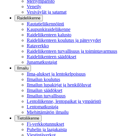
Meriympäristö
Veneily
Vesiväylät ja satamat
Raideliikenne
Rautatieliikennöinti
Kaupunkiraideliikenne
Raideliikenteen kalusto
Raideliikenteen koulutus ja pätevyydet
Rataverkko
Raideliikenteen turvallisuus ja toimintavarmuus
Raideliikenteen säädökset
Junamatkustajat
Ilmailu
Ilma-alukset ja lentokelpoisuus
Ilmailun koulutus
Ilmailun lupakirjat ja henkilöluvat
Ilmailun säädökset
Ilmailun turvallisuus
Lentoliikenne, lentopaikat ja ympäristö
Lentomatkustaja
Miehittämätön ilmailu
Tietoliikenne
Fi-verkkotunnukset
Puhelin ja laajakaista
Viestintäverkot