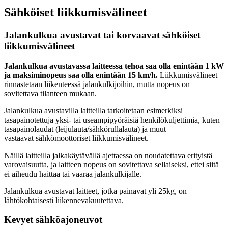
Sähköiset liikkumisvälineet
Jalankulkua avustavat tai korvaavat sähköiset
liikkumisvälineet
Jalankulkua avustavassa laitteessa tehoa saa olla enintään 1 kW
ja maksiminopeus saa olla enintään 15 km/h.
Liikkumisvälineet
rinnastetaan liikenteessä jalankulkijoihin, mutta nopeus on
sovitettava tilanteen mukaan.
Jalankulkua avustavilla laitteilla tarkoitetaan esimerkiksi
tasapainotettuja yksi- tai useampipyöräisiä henkilökuljettimia, kuten
tasapainolaudat (leijulauta/sähkörullalauta) ja muut
vastaavat sähkömoottoriset liikkumisvälineet.
Näillä laitteilla jalkakäytävällä ajettaessa on noudatettava erityistä
varovaisuutta, ja laitteen nopeus on sovitettava sellaiseksi, ettei siitä
ei aiheudu haittaa tai vaaraa jalankulkijalle.
Jalankulkua avustavat laitteet, jotka painavat yli 25kg, on
lähtökohtaisesti liikennevakuutettava.
Kevyet sähköajoneuvot