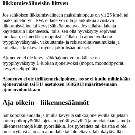
liikkumisvälineisiin liittyen
Jos sähköisen liikkumisvälineen maksiminopeus on yli 25 km/h tai
maksimiteho yli 1kW, ei laite voi olla jalankulkua avustava
liikkumisväline tai kevyt sähköajoneuvo. Jos tällaista laitetta
käytettäisiin liikenteessä, tulisi sen olla hyväksytty sopivaan
luokkaan, esimerkiksi mopoksi. Tällaisella ajoneuvolla on
tyyppihyväksyntä-, vakuuttamis- ja rekisteröintivaatimuksia ja
kuljettajaa koskevat myös ajokorttisäännökset.
Ajoneuvo ei ole kevyt sähköajoneuvo, mikäli se on
tyyppihyväksytty L-luokan ajoneuvoksi (mopot, moottoripyörät,
kevyet nelipyörät).
Ajoneuvo ei ole tieliikennekelpoinen, jos se ei kuulu mihinkään
ajoneuvolain tai EU-asetuksen 168/2013 määrittelemään
ajoneuvoluokkaan.
Aja oikein - liikennesäännöt
Sähköpotkulaudalla ja muilla kevyillä sähköajoneuvoilla kuljetaan
kuten polkupyörällä: ajetaan pyöräilyväylillä ja noudatetaan samoja
liikennesääntöjä kuin pyörälläkin. Jos pyörätietä tai -kaistaa ei ole,
on siirryttävä ajamaan ajoradalle tai talutettava. Jalkakäytävällä ei