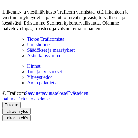
Liikenne- ja viestintävirasto Traficom varmistaa, että liikenteen ja
viestinnän yhteydet ja palvelut toimivat sujuvasti, turvallisesti ja
kestävästi. Edistämme Suomen kyberturvallisuutta. Olemme
palveleva lupa-, rekisteri- ja valvontaviranomainen.
Tietoa Traficomista
Uutishuone
Säädökset ja määräykset
Asioi kanssamme
Hinnat
Tuet ja avustukset
Yhteystiedot
Anna palautetta
© Traficom
Saavutettavuusseloste
Evästeiden
hallinta
Tietosuojaseloste
Tulosta
Takaisin ylös
Takaisin ylös