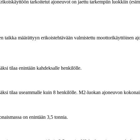
rikoiskäyttöön tarkoitetut ajoneuvot on jaettu tarkempiin luokkiin (esim
 taikka määrättyyn erikoistehtävään valmistettu moottorikäyttöinen ajon
äksi tilaa enintään kahdeksalle henkilölle.
lisäksi tilaa useammalle kuin 8 henkilölle. M2-luokan ajoneuvon kokona
konaismassa on enintään 3,5 tonnia.