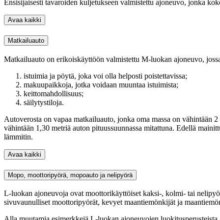
Ensisijaisesti tavaroiden kuljetukseen valmistettu ajoneuvo, jonka 
Avaa kaikki
Matkailuauto
Matkailuauto on erikoiskäyttöön valmistettu M-luokan ajoneuvo, jossa o
istuimia ja pöytä, joka voi olla helposti poistettavissa;
makuupaikkoja, jotka voidaan muuntaa istuimista;
keittomahdollisuus;
säilytystiloja.
Autoverosta on vapaa matkailuauto, jonka oma massa on vähintään 2 50
vähintään 1,30 metriä auton pituussuunnassa mitattuna. Edellä mainittuj
lämmitin.
Avaa kaikki
Mopo, moottoripyörä, mopoauto ja nelipyörä
L-luokan ajoneuvoja ovat moottorikäyttöiset kaksi-, kolmi- tai nelipyö
sivuvaunulliset moottoripyörät, kevyet maantiemönkijät ja maantiemönk
Alla muutamia esimerkkejä L-luokan ajoneuvojen luokitusperusteista. 