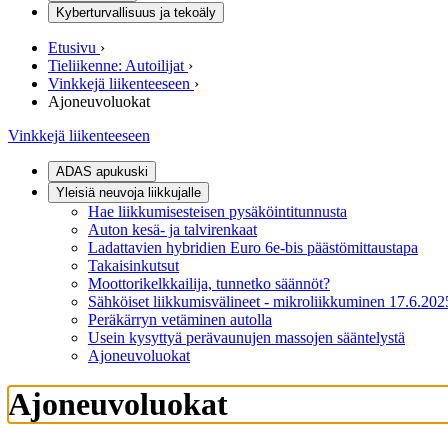
Kyberturvallisuus ja tekoäly
Etusivu
›
Tieliikenne: Autoilijat
›
Vinkkejä liikenteeseen
›
Ajoneuvoluokat
Vinkkejä liikenteeseen
ADAS apukuski
Yleisiä neuvoja liikkujalle
Hae liikkumisesteisen pysäköintitunnusta
Auton kesä- ja talvirenkaat
Ladattavien hybridien Euro 6e-bis päästömittaustapa
Takaisinkutsut
Moottorikelkkailija, tunnetko säännöt?
Sähköiset liikkumisvälineet - mikroliikkuminen 17.6.202
Peräkärryn vetäminen autolla
Usein kysyttyä perävaunujen massojen sääntelystä
Ajoneuvoluokat
Ajoneuvoluokat