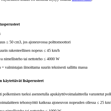
tusperusteet
ä
avuus ≤ 50 cm3, jos ajoneuvossa polttomoottori
uurin rakenteellinen nopeus ≤ 45 km/h
uva nimellisteho tai nettoteho ≤ 4000 W
 = valmistajan ilmoittama suurin teknisesti sallittu massa
 käytettävät lisäperusteet
sti polkemisen tueksi asennetulla apukäyttövoimalaitteella varustetut po
oimalaitteen tehonsyöttö katkeaa ajoneuvon nopeuden ollessa ≤ 25 km
kuva nimellisteho tai nettoteho ≤ 1000 W