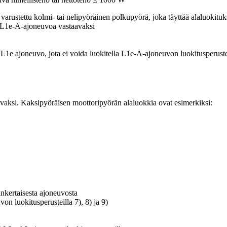
 varustettu kolmi- tai nelipyöräinen polkupyörä, joka täyttää alaluokituks
 L1e-A-ajoneuvoa vastaavaksi
L1e ajoneuvo, jota ei voida luokitella L1e-A-ajoneuvon luokitusperuste
vaksi. Kaksipyöräisen moottoripyörän alaluokkia ovat esimerkiksi:
inkertaisesta ajoneuvosta
on luokitusperusteilla 7), 8) ja 9)