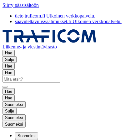
Siirry pääsisältöön
tieto.traficom.fi
Ulkoinen verkkopalvelu.
saavutettavuusvaatimukset.fi
Ulkoinen verkkopalvelu.
Liikenne- ja viestintävirasto
Hae
Sulje
Hae
Hae
Hae
Hae
Suomeksi
Sulje
Suomeksi
Suomeksi
Suomeksi