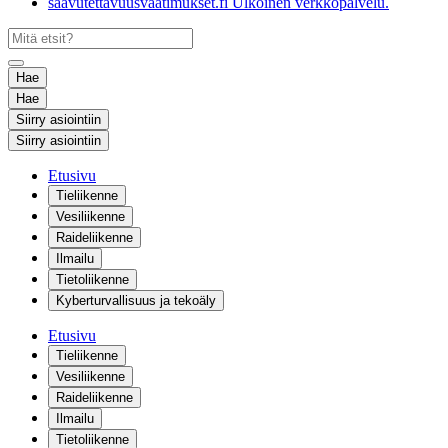
saavutettavuusvaatimukset.fi
Ulkoinen verkkopalvelu.
Hae
Hae
Siirry asiointiin
Siirry asiointiin
Etusivu
Tieliikenne
Vesiliikenne
Raideliikenne
Ilmailu
Tietoliikenne
Kyberturvallisuus ja tekoäly
Etusivu
Tieliikenne
Vesiliikenne
Raideliikenne
Ilmailu
Tietoliikenne