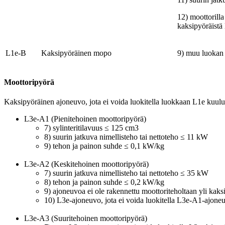
12) moottorilla
kaksipyöräistä
L1e-B
Kaksipyöräinen mopo
9) muu luokan 
Moottoripyörä
Kaksipyöräinen ajoneuvo, jota ei voida luokitella luokkaan L1e kuulu
L3e-A1 (Pienitehoinen moottoripyörä)
7) sylinteritilavuus ≤ 125 cm3
8) suurin jatkuva nimellisteho tai nettoteho ≤ 11 kW
9) tehon ja painon suhde ≤ 0,1 kW/kg
L3e-A2 (Keskitehoinen moottoripyörä)
7) suurin jatkuva nimellisteho tai nettoteho ≤ 35 kW
8) tehon ja painon suhde ≤ 0,2 kW/kg
9) ajoneuvoa ei ole rakennettu moottoriteholtaan yli kaks
10) L3e-ajoneuvo, jota ei voida luokitella L3e-A1-ajoneuv
L3e-A3 (Suuritehoinen moottoripyörä)