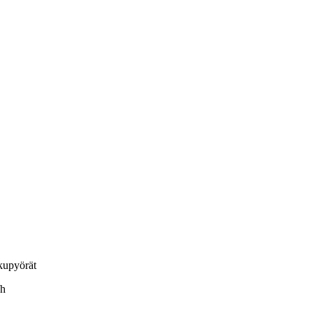
lkupyörät
/h