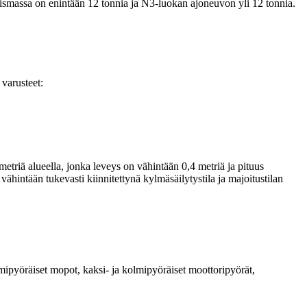
ismassa on enintään 12 tonnia ja N3-luokan ajoneuvon yli 12 tonnia.
 varusteet:
riä alueella, jonka leveys on vähintään 0,4 metriä ja pituus
ähintään tukevasti kiinnitettynä kylmäsäilytystila ja majoitustilan
lmipyöräiset mopot, kaksi- ja kolmipyöräiset moottoripyörät,