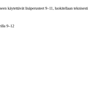
een käytettävät lisäperusteet 9–11, luokitellaan teknisesti
illa 9–12