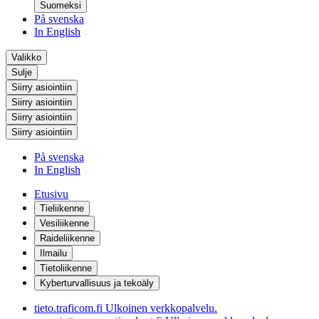
Suomeksi
På svenska
In English
Valikko
Sulje
Siirry asiointiin
Siirry asiointiin
Siirry asiointiin
Siirry asiointiin
På svenska
In English
Etusivu
Tieliikenne
Vesiliikenne
Raideliikenne
Ilmailu
Tietoliikenne
Kyberturvallisuus ja tekoäly
tieto.traficom.fi
Ulkoinen verkkopalvelu.