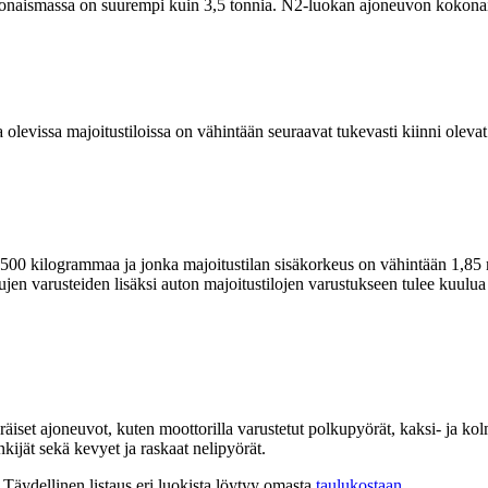
kokonaismassa on suurempi kuin 3,5 tonnia. N2-luokan ajoneuvon kokona
levissa majoitustiloissa on vähintään seuraavat tukevasti kiinni olevat
0 kilogrammaa ja jonka majoitustilan sisäkorkeus on vähintään 1,85 met
en varusteiden lisäksi auton majoitustilojen varustukseen tulee kuulua v
räiset ajoneuvot, kuten moottorilla varustetut polkupyörät, kaksi- ja ko
ijät sekä kevyet ja raskaat nelipyörät.
Täydellinen listaus eri luokista löytyy omasta
taulukostaan
.