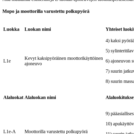
Mopo ja moottorilla varustettu polkupyörä
Luokka
Luokan nimi
Yhteiset luoki
4) kaksi pyörä
5) sylinteritil
Kevyt kaksipyöräinen moottorikäyttöinen
L1e
6) ajoneuvon s
ajoneuvo
7) suurin jatk
8) suurin massa
Alaluokat
Alaluokan nimi
Alaluokituksen
9) pääasiallise
10) apukäyttöv
L1e-A
Moottorilla varustettu polkupyörä
11) suurin jat