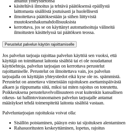
antanut yhteystietonsa
käsiteltävä ilmoitus ja tehtävä päätöksensä epäillystä
laittomasta sisällöstä joutuisasti ja huolellisesti
ilmoitettava päätöksestään ja siihen liittyvistä
muutoksenhakumahdollisuuksista
kerrottava, jos se on käyttänyt automatisoituja välineitä
ilmoitusten käsittelyssä tai päätöksen teossa.
Perustelut palvelun käytön rajoittamiselle
Jos palvelun tarjoaja rajoittaa palvelun käyttöä sen vuoksi, että
käyttäjä on toimittanut laitonta sisältöä tai ei ole noudattanut
käyttöehtoja, palvelun tarjoajan on kerrottava perustelut
rajoittamiselle. Perustelut on ilmoitettava vain, jos palvelun
tarjoajalla on käyttäjän yhteystiedot eikä kyse ole ns. spämmistä.
Perustelut on annettava viimeistään rajoituksen asettamispäivästä
alkaen ja riippumatta siitä, miksi tai miten rajoitus on toteutettu.
Poikkeuksena perusteluvelvollisuuteen ovat kuitenkin kansallisen
oikeus- tai hallintoviranomaisen palvelun tarjoajalle antamat
määräykset tehdä toimenpiteitä laitonta sisältöä vastaan.
Palveluntarjoajan rajoituksia voivat olla:
Sisällön poistaminen, pääsyn esto tai sijoituksen alentaminen
Rahasuoritusten keskeyttäminen, lopetus, rajoitus