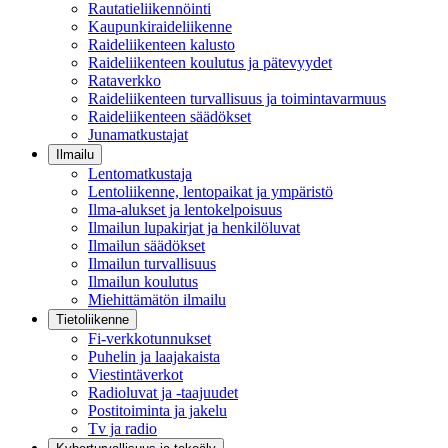
Rautatieliikennöinti
Kaupunkiraideliikenne
Raideliikenteen kalusto
Raideliikenteen koulutus ja pätevyydet
Rataverkko
Raideliikenteen turvallisuus ja toimintavarmuus
Raideliikenteen säädökset
Junamatkustajat
Ilmailu
Lentomatkustaja
Lentoliikenne, lentopaikat ja ympäristö
Ilma-alukset ja lentokelpoisuus
Ilmailun lupakirjat ja henkilöluvat
Ilmailun säädökset
Ilmailun turvallisuus
Ilmailun koulutus
Miehittämätön ilmailu
Tietoliikenne
Fi-verkkotunnukset
Puhelin ja laajakaista
Viestintäverkot
Radioluvat ja -taajuudet
Postitoiminta ja jakelu
Tv ja radio