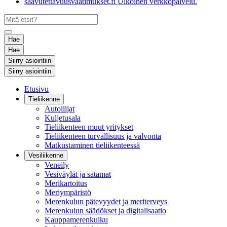
saavutettavuusvaatimukset.fi
Ulkoinen verkkopalvelu.
Hae
Hae
Siirry asiointiin
Siirry asiointiin
Etusivu
Tieliikenne
Autoilijat
Kuljetusala
Tieliikenteen muut yritykset
Tieliikenteen turvallisuus ja valvonta
Matkustaminen tieliikenteessä
Vesiliikenne
Veneily
Vesiväylät ja satamat
Merikartoitus
Meriympäristö
Merenkulun pätevyydet ja meriterveys
Merenkulun säädökset ja digitalisaatio
Kauppamerenkulku