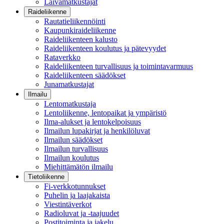
Laivamatkustajat
Raideliikenne
Rautatieliikennöinti
Kaupunkiraideliikenne
Raideliikenteen kalusto
Raideliikenteen koulutus ja pätevyydet
Rataverkko
Raideliikenteen turvallisuus ja toimintavarmuus
Raideliikenteen säädökset
Junamatkustajat
Ilmailu
Lentomatkustaja
Lentoliikenne, lentopaikat ja ympäristö
Ilma-alukset ja lentokelpoisuus
Ilmailun lupakirjat ja henkilöluvat
Ilmailun säädökset
Ilmailun turvallisuus
Ilmailun koulutus
Miehittämätön ilmailu
Tietoliikenne
Fi-verkkotunnukset
Puhelin ja laajakaista
Viestintäverkot
Radioluvat ja -taajuudet
Postitoiminta ja jakelu