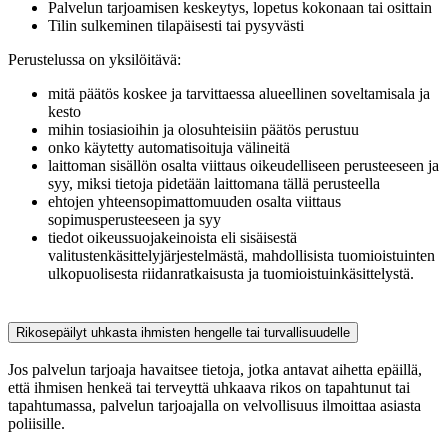
Palvelun tarjoamisen keskeytys, lopetus kokonaan tai osittain
Tilin sulkeminen tilapäisesti tai pysyvästi
Perustelussa on yksilöitävä:
mitä päätös koskee ja tarvittaessa alueellinen soveltamisala ja
kesto
mihin tosiasioihin ja olosuhteisiin päätös perustuu
onko käytetty automatisoituja välineitä
laittoman sisällön osalta viittaus oikeudelliseen perusteeseen ja
syy, miksi tietoja pidetään laittomana tällä perusteella
ehtojen yhteensopimattomuuden osalta viittaus
sopimusperusteeseen ja syy
tiedot oikeussuojakeinoista eli sisäisestä
valitustenkäsittelyjärjestelmästä, mahdollisista tuomioistuinten
ulkopuolisesta riidanratkaisusta ja tuomioistuinkäsittelystä.
Rikosepäilyt uhkasta ihmisten hengelle tai turvallisuudelle
Jos palvelun tarjoaja havaitsee tietoja, jotka antavat aihetta epäillä,
että ihmisen henkeä tai terveyttä uhkaava rikos on tapahtunut tai
tapahtumassa, palvelun tarjoajalla on velvollisuus ilmoittaa asiasta
poliisille.