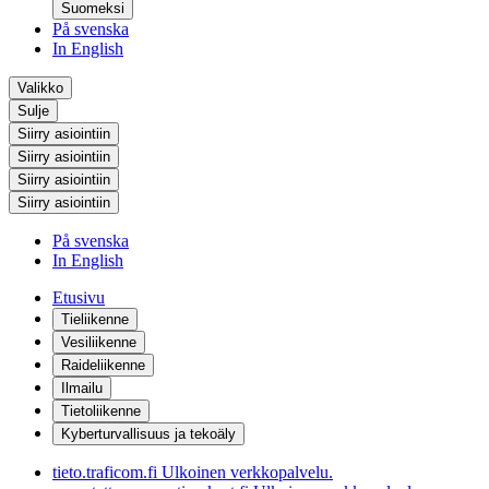
Suomeksi
På svenska
In English
Valikko
Sulje
Siirry asiointiin
Siirry asiointiin
Siirry asiointiin
Siirry asiointiin
På svenska
In English
Etusivu
Tieliikenne
Vesiliikenne
Raideliikenne
Ilmailu
Tietoliikenne
Kyberturvallisuus ja tekoäly
tieto.traficom.fi
Ulkoinen verkkopalvelu.