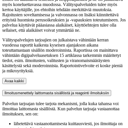
myös koneluettavassa muodossa. Välityspalveluiden tulee myös
kertoa käyttäjille, jos ehtoihin tehdään merkittäviä muutoksia.
Rajoitusten soveltamisessa ja valvonnassa on lisäksi kiinnitettävä
erityistä huomiota perusoikeuksien ja -vapauksien toteutumiseen. Jos
palvelua käyttävät pääasiassa alaikäiset, käyttöehtojen tulee olla
sellaiset, että alaikäiset voivat ymmärtää ne.
Välityspalvelujen tarjoajien on julkaistava vähintään kerran
vuodessa raportit kaikesta kyseisen ajanjakson aikana
toteuttamastaan sisällön moderoinnista. Raportissa on mainittava
vähintään digipalveluasetuksen 15 artiklassa tarkemmin määritetyt
tiedot, esim. ilmoitusten, valitusten ja viranomaismääräysten
käsittelystä sekä moderoinnista. Raportointivelvoite ei koske pieniä
ja mikroyrityksiä.
Avaa kaikki
llmoitusmenettely laittomasta sisällöstä ja reagointi ilmoituksiin
Palvelun tarjoajan tulee tarjota mekanismi, jolla kuka tahansa voi
ilmoittaa laittomasta sisällöstä. Kun palvelun tarjoaja vastaanottaa
ilmoituksen, sen on:
lähetettävä vastaanottamisesta kuittausviesti, jos ilmoittaja on