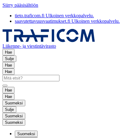
Siirry pääsisältöön
tieto.traficom.fi
Ulkoinen verkkopalvelu.
saavutettavuusvaatimukset.fi
Ulkoinen verkkopalvelu.
Liikenne- ja viestintävirasto
Hae
Sulje
Hae
Hae
Hae
Hae
Suomeksi
Sulje
Suomeksi
Suomeksi
Suomeksi