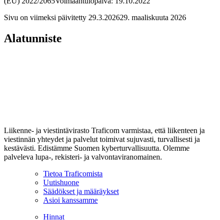
(EU) 2022/2065
Voimaantulopäivä: 19.10.2022
Sivu on viimeksi päivitetty
29.3.2026
29. maaliskuuta 2026
Alatunniste
Liikenne- ja viestintävirasto Traficom varmistaa, että liikenteen ja
viestinnän yhteydet ja palvelut toimivat sujuvasti, turvallisesti ja
kestävästi. Edistämme Suomen kyberturvallisuutta. Olemme
palveleva lupa-, rekisteri- ja valvontaviranomainen.
Tietoa Traficomista
Uutishuone
Säädökset ja määräykset
Asioi kanssamme
Hinnat