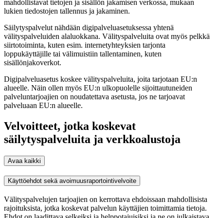
mahdollistavat tietojen ja sisällön jakamisen verkossa, mukaan
lukien tiedostojen tallennus ja jakaminen.
Säilytyspalvelut nähdään digipalveluasetuksessa yhtenä
välityspalveluiden alaluokkana. Välityspalveluita ovat myös pelkkä
siirtotoiminta, kuten esim. internetyhteyksien tarjonta
loppukäyttäjille tai välimuistiin tallentaminen, kuten
sisällönjakoverkot.
Digipalveluasetus koskee välityspalveluita, joita tarjotaan EU:n
alueelle. Näin ollen myös EU:n ulkopuolelle sijoittautuneiden
palveluntarjoajien on noudatettava asetusta, jos ne tarjoavat
palveluaan EU:n alueelle.
Velvoitteet, jotka koskevat
säilytyspalveluita ja verkkoalustoja
Avaa kaikki
Käyttöehdot sekä avoimuusraportointivelvoite
Välityspalvelujen tarjoajien on kerrottava ehdoissaan mahdollisista
rajoituksista, jotka koskevat palvelun käyttäjien toimittamia tietoja.
Ehdot on laadittava selkeiksi ja helppotajuisiksi ja ne on julkaistava