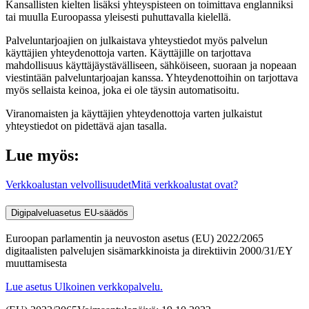
Kansallisten kielten lisäksi yhteyspisteen on toimittava englanniksi
tai muulla Euroopassa yleisesti puhuttavalla kielellä.
Palveluntarjoajien on julkaistava yhteystiedot myös palvelun
käyttäjien yhteydenottoja varten. Käyttäjille on tarjottava
mahdollisuus käyttäjäystävälliseen, sähköiseen, suoraan ja nopeaan
viestintään palveluntarjoajan kanssa. Yhteydenottoihin on tarjottava
myös sellaista keinoa, joka ei ole täysin automatisoitu.
Viranomaisten ja käyttäjien yhteydenottoja varten julkaistut
yhteystiedot on pidettävä ajan tasalla.
Lue myös:
Verkkoalustan velvollisuudet
Mitä verkkoalustat ovat?
Digipalveluasetus
EU-säädös
Euroopan parlamentin ja neuvoston asetus (EU) 2022/2065
digitaalisten palvelujen sisämarkkinoista ja direktiivin 2000/31/EY
muuttamisesta
Lue asetus
Ulkoinen verkkopalvelu.