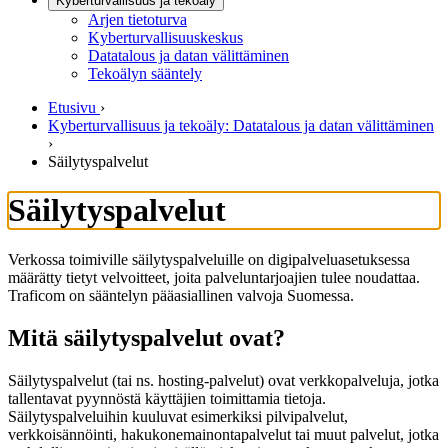
Kyberturvallisuus ja tekoäly
Arjen tietoturva
Kyberturvallisuuskeskus
Datatalous ja datan välittäminen
Tekoälyn sääntely
Etusivu
›
Kyberturvallisuus ja tekoäly: Datatalous ja datan välittäminen
›
Säilytyspalvelut
Säilytyspalvelut
Verkossa toimiville säilytyspalveluille on digipalveluasetuksessa
määrätty tietyt velvoitteet, joita palveluntarjoajien tulee noudattaa.
Traficom on sääntelyn pääasiallinen valvoja Suomessa.
Mitä säilytyspalvelut ovat?
Säilytyspalvelut (tai ns. hosting-palvelut) ovat verkkopalveluja, jotka
tallentavat pyynnöstä käyttäjien toimittamia tietoja.
Säilytyspalveluihin kuuluvat esimerkiksi pilvipalvelut,
verkkoisännöinti, hakukonemainontapalvelut tai muut palvelut, jotka