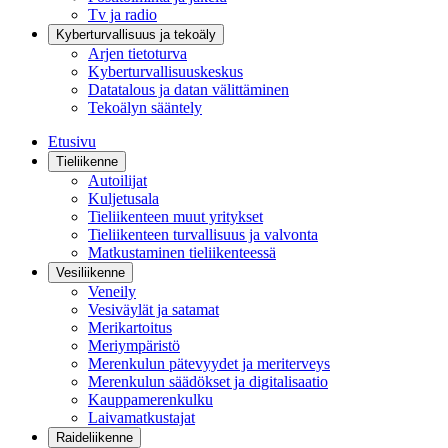
Tv ja radio
Kyberturvallisuus ja tekoäly
Arjen tietoturva
Kyberturvallisuuskeskus
Datatalous ja datan välittäminen
Tekoälyn sääntely
Etusivu
Tieliikenne
Autoilijat
Kuljetusala
Tieliikenteen muut yritykset
Tieliikenteen turvallisuus ja valvonta
Matkustaminen tieliikenteessä
Vesiliikenne
Veneily
Vesiväylät ja satamat
Merikartoitus
Meriympäristö
Merenkulun pätevyydet ja meriterveys
Merenkulun säädökset ja digitalisaatio
Kauppamerenkulku
Laivamatkustajat
Raideliikenne