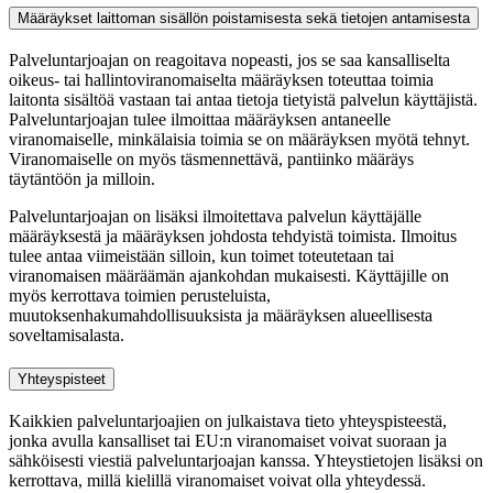
Määräykset laittoman sisällön poistamisesta sekä tietojen antamisesta
Palveluntarjoajan on reagoitava nopeasti, jos se saa kansalliselta
oikeus- tai hallintoviranomaiselta määräyksen toteuttaa toimia
laitonta sisältöä vastaan tai antaa tietoja tietyistä palvelun käyttäjistä.
Palveluntarjoajan tulee ilmoittaa määräyksen antaneelle
viranomaiselle, minkälaisia toimia se on määräyksen myötä tehnyt.
Viranomaiselle on myös täsmennettävä, pantiinko määräys
täytäntöön ja milloin.
Palveluntarjoajan on lisäksi ilmoitettava palvelun käyttäjälle
määräyksestä ja määräyksen johdosta tehdyistä toimista. Ilmoitus
tulee antaa viimeistään silloin, kun toimet toteutetaan tai
viranomaisen määräämän ajankohdan mukaisesti. Käyttäjille on
myös kerrottava toimien perusteluista,
muutoksenhakumahdollisuuksista ja määräyksen alueellisesta
soveltamisalasta.
Yhteyspisteet
Kaikkien palveluntarjoajien on julkaistava tieto yhteyspisteestä,
jonka avulla kansalliset tai EU:n viranomaiset voivat suoraan ja
sähköisesti viestiä palveluntarjoajan kanssa. Yhteystietojen lisäksi on
kerrottava, millä kielillä viranomaiset voivat olla yhteydessä.