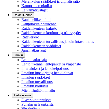
Merenkulun säädökset ja digitalisaatio
Kauppamerenkulku
Laivamatkustajat
Raideliikenne
Rautatieliikennöinti
Kaupunkiraideliikenne
Raideliikenteen kalusto
Raideliikenteen koulutus ja pätevyydet
Rataverkko
Raideliikenteen turvallisuus ja toimintavarmuus
Raideliikenteen säädökset
Junamatkustajat
Ilmailu
Lentomatkustaja
Lentoliikenne, lentopaikat ja ympäristö
Ilma-alukset ja lentokelpoisuus
Ilmailun lupakirjat ja henkilöluvat
Ilmailun säädökset
Ilmailun turvallisuus
Ilmailun koulutus
Miehittämätön ilmailu
Tietoliikenne
Fi-verkkotunnukset
Puhelin ja laajakaista
Viestintäverkot