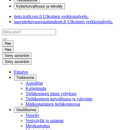
Tietoliikenne
Kyberturvallisuus ja tekoäly
tieto.traficom.fi
Ulkoinen verkkopalvelu.
saavutettavuusvaatimukset.fi
Ulkoinen verkkopalvelu.
Hae
Hae
Siirry asiointiin
Siirry asiointiin
Etusivu
Tieliikenne
Autoilijat
Kuljetusala
Tieliikenteen muut yritykset
Tieliikenteen turvallisuus ja valvonta
Matkustaminen tieliikenteessä
Vesiliikenne
Veneily
Vesiväylät ja satamat
Merikartoitus