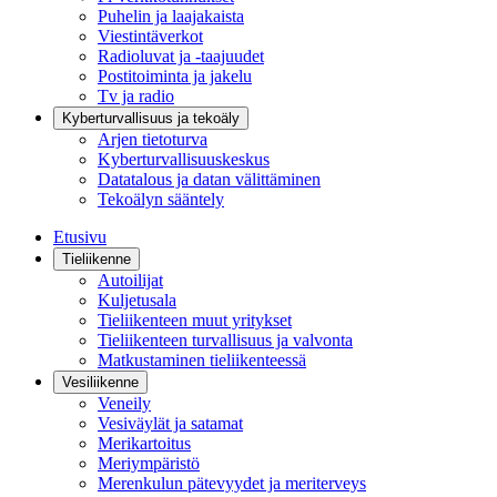
Puhelin ja laajakaista
Viestintäverkot
Radioluvat ja -taajuudet
Postitoiminta ja jakelu
Tv ja radio
Kyberturvallisuus ja tekoäly
Arjen tietoturva
Kyberturvallisuuskeskus
Datatalous ja datan välittäminen
Tekoälyn sääntely
Etusivu
Tieliikenne
Autoilijat
Kuljetusala
Tieliikenteen muut yritykset
Tieliikenteen turvallisuus ja valvonta
Matkustaminen tieliikenteessä
Vesiliikenne
Veneily
Vesiväylät ja satamat
Merikartoitus
Meriympäristö
Merenkulun pätevyydet ja meriterveys