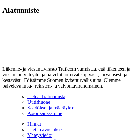
Alatunniste
Liikenne- ja viestintävirasto Traficom varmistaa, että liikenteen ja
viestinnän yhteydet ja palvelut toimivat sujuvasti, turvallisesti ja
kestävästi. Edistämme Suomen kyberturvallisuutta. Olemme
palveleva lupa-, rekisteri- ja valvontaviranomainen.
Tietoa Traficomista
Uutishuone
Säädökset ja määräykset
Asioi kanssamme
Hinnat
Tuet ja avustukset
Yhteystiedot