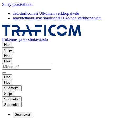
Siirry pääsisältöön
tieto.traficom.fi
Ulkoinen verkkopalvelu.
saavutettavuusvaatimukset.fi
Ulkoinen verkkopalvelu.
Liikenne- ja viestintävirasto
Hae
Sulje
Hae
Hae
Hae
Hae
Suomeksi
Sulje
Suomeksi
Suomeksi
Suomeksi