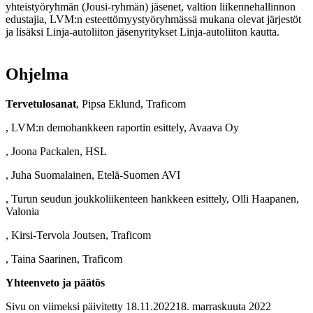
yhteistyöryhmän (Jousi-ryhmän) jäsenet, valtion liikennehallinnon
edustajia, LVM:n esteettömyystyöryhmässä mukana olevat järjestöt
ja lisäksi Linja-autoliiton jäsenyritykset Linja-autoliiton kautta.
Ohjelma
Tervetulosanat
, Pipsa Eklund, Traficom
, LVM:n demohankkeen raportin esittely, Avaava Oy
, Joona Packalen, HSL
, Juha Suomalainen, Etelä-Suomen AVI
, Turun seudun joukkoliikenteen hankkeen esittely, Olli Haapanen,
Valonia
, Kirsi-Tervola Joutsen, Traficom
, Taina Saarinen, Traficom
Yhteenveto ja päätös
Sivu on viimeksi päivitetty
18.11.2022
18. marraskuuta 2022