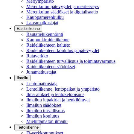
Meriympäristö
Merenkulun pätevyydet ja meriterveys
Merenkulun säädökset ja digitalisaatio
Kauppamerenkulku
Laivamatkustajat
Raideliikenne
Rautatieliikennöinti
Kaupunkiraideliikenne
Raideliikenteen kalusto
Raideliikenteen koulutus ja pätevyydet
Rataverkko
Raideliikenteen turvallisuus ja toimintavarmuus
Raideliikenteen säädökset
Junamatkustajat
Ilmailu
Lentomatkustaja
Lentoliikenne, lentopaikat ja ympäristö
Ilma-alukset ja lentokelpoisuus
Ilmailun lupakirjat ja henkilöluvat
Ilmailun säädökset
Ilmailun turvallisuus
Ilmailun koulutus
Miehittämätön ilmailu
Tietoliikenne
Fi-verkkotunnukset