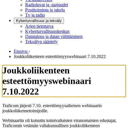
Radioluvat ja -taajuudet
Postitoiminta ja jakelu
Tv ja radio
Kyberturvallisuus ja tekoäly
Arjen tietoturva
Kyberturvallisuuskeskus
Datatalous ja datan välittäminen
Tekoälyn sääntely
Etusivu
›
Joukkoliikenteen esteettömyyswebinaari 7.10.2022
Joukkoliikenteen
esteettömyyswebinaari
7.10.2022
Traficom järjesti 7.10. esteettömyysaiheisen webinaarin
joukkoliikennetoimijoille.
Webinaariin oli kutsuttu toimivaltaisten viranomaisten edustajat,
Traficomin vetämän valtakunnallisen joukkoliikenteen