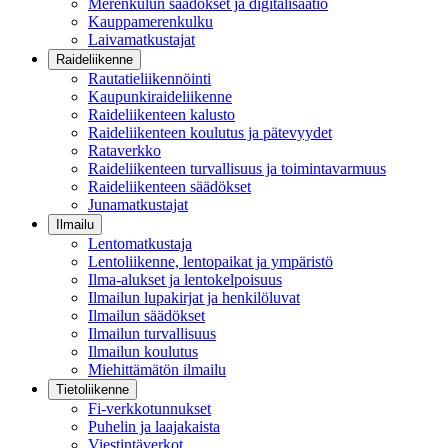
Merenkulun säädökset ja digitalisaatio
Kauppamerenkulku
Laivamatkustajat
Raideliikenne
Rautatieliikennöinti
Kaupunkiraideliikenne
Raideliikenteen kalusto
Raideliikenteen koulutus ja pätevyydet
Rataverkko
Raideliikenteen turvallisuus ja toimintavarmuus
Raideliikenteen säädökset
Junamatkustajat
Ilmailu
Lentomatkustaja
Lentoliikenne, lentopaikat ja ympäristö
Ilma-alukset ja lentokelpoisuus
Ilmailun lupakirjat ja henkilöluvat
Ilmailun säädökset
Ilmailun turvallisuus
Ilmailun koulutus
Miehittämätön ilmailu
Tietoliikenne
Fi-verkkotunnukset
Puhelin ja laajakaista
Viestintäverkot