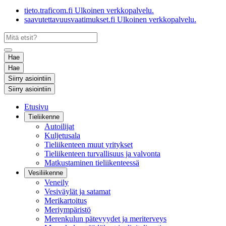
tieto.traficom.fi
Ulkoinen verkkopalvelu.
saavutettavuusvaatimukset.fi
Ulkoinen verkkopalvelu.
Hae
Hae
Siirry asiointiin
Siirry asiointiin
Etusivu
Tieliikenne
Autoilijat
Kuljetusala
Tieliikenteen muut yritykset
Tieliikenteen turvallisuus ja valvonta
Matkustaminen tieliikenteessä
Vesiliikenne
Veneily
Vesiväylät ja satamat
Merikartoitus
Meriympäristö
Merenkulun pätevyydet ja meriterveys