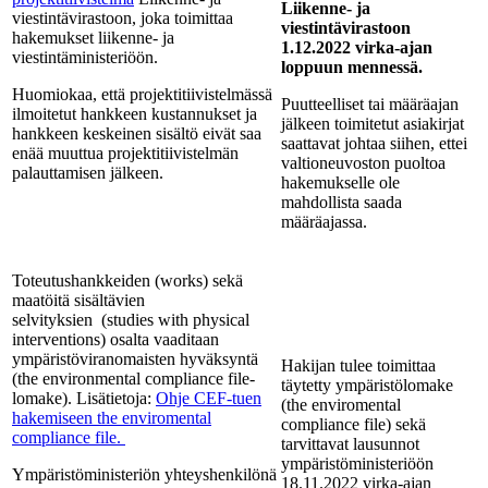
Liikenne- ja
viestintävirastoon, joka toimittaa
viestintävirastoon
hakemukset liikenne- ja
1.12.2022 virka-ajan
viestintäministeriöön.
loppuun mennessä.
Huomiokaa, että projektitiivistelmässä
Puutteelliset tai määräajan
ilmoitetut hankkeen kustannukset ja
jälkeen toimitetut asiakirjat
hankkeen keskeinen sisältö eivät saa
saattavat johtaa siihen, ettei
enää muuttua projektitiivistelmän
valtioneuvoston puoltoa
palauttamisen jälkeen.
hakemukselle ole
mahdollista saada
määräajassa.
Toteutushankkeiden (works) sekä
maatöitä sisältävien
selvityksien (studies with physical
interventions) osalta vaaditaan
ympäristöviranomaisten hyväksyntä
Hakijan tulee toimittaa
(the environmental compliance file-
täytetty ympäristölomake
lomake). Lisätietoja:
Ohje CEF-tuen
(the enviromental
hakemiseen the enviromental
compliance file) sekä
compliance file.
tarvittavat lausunnot
ympäristöministeriöön
Ympäristöministeriön yhteyshenkilönä
18.11.2022 virka-ajan