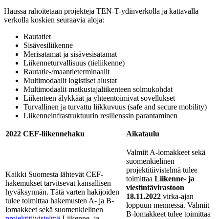
Haussa rahoitetaan projekteja TEN-T-ydinverkolla ja kattavalla
verkolla koskien seuraavia aloja:
Rautatiet
Sisävesiliikenne
Merisatamat ja sisävesisatamat
Liikenneturvallisuus (tieliikenne)
Rautatie-/maantieterminaalit
Multimodaalit logistiset alustat
Multimodaalit matkustajaliikenteen solmukohdat
Liikenteen älykkäät ja yhteentoimivat sovellukset
Turvallinen ja turvattu liikkuvuus (safe and secure mobility)
Liikenneinfrastruktuurin resilienssin parantaminen
2022 CEF-liikennehaku
Aikataulu
Valmiit A-lomakkeet sekä
suomenkielinen
projektitiivistelmä tulee
Kaikki Suomesta lähtevät CEF-
toimittaa
Liikenne- ja
hakemukset tarvitsevat kansallisen
viestintävirastoon
hyväksynnän. Tätä varten hakijoiden
18.11.2022
virka-ajan
tulee toimittaa hakemusten A- ja B-
loppuun mennessä. Valmiit
lomakkeet sekä suomenkielinen
B-lomakkeet tulee toimittaa
projektitiivistelmä
Liikenne- ja