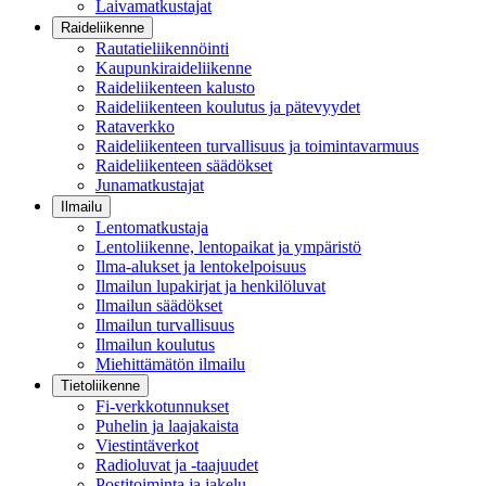
Laivamatkustajat
Raideliikenne
Rautatieliikennöinti
Kaupunkiraideliikenne
Raideliikenteen kalusto
Raideliikenteen koulutus ja pätevyydet
Rataverkko
Raideliikenteen turvallisuus ja toimintavarmuus
Raideliikenteen säädökset
Junamatkustajat
Ilmailu
Lentomatkustaja
Lentoliikenne, lentopaikat ja ympäristö
Ilma-alukset ja lentokelpoisuus
Ilmailun lupakirjat ja henkilöluvat
Ilmailun säädökset
Ilmailun turvallisuus
Ilmailun koulutus
Miehittämätön ilmailu
Tietoliikenne
Fi-verkkotunnukset
Puhelin ja laajakaista
Viestintäverkot
Radioluvat ja -taajuudet
Postitoiminta ja jakelu