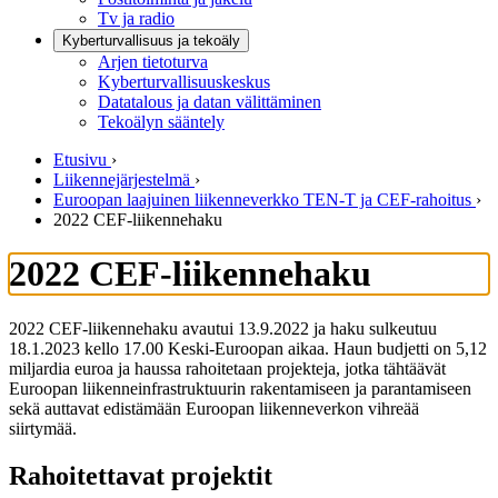
Tv ja radio
Kyberturvallisuus ja tekoäly
Arjen tietoturva
Kyberturvallisuuskeskus
Datatalous ja datan välittäminen
Tekoälyn sääntely
Etusivu
›
Liikennejärjestelmä
›
Euroopan laajuinen liikenneverkko TEN-T ja CEF-rahoitus
›
2022 CEF-liikennehaku
2022 CEF-liikennehaku
2022 CEF-liikennehaku avautui 13.9.2022 ja haku sulkeutuu
18.1.2023 kello 17.00 Keski-Euroopan aikaa. Haun budjetti on 5,12
miljardia euroa ja haussa rahoitetaan projekteja, jotka tähtäävät
Euroopan liikenneinfrastruktuurin rakentamiseen ja parantamiseen
sekä auttavat edistämään Euroopan liikenneverkon vihreää
siirtymää.
Rahoitettavat projektit