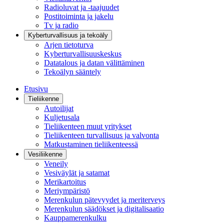
Radioluvat ja -taajuudet
Postitoiminta ja jakelu
Tv ja radio
Kyberturvallisuus ja tekoäly
Arjen tietoturva
Kyberturvallisuuskeskus
Datatalous ja datan välittäminen
Tekoälyn sääntely
Etusivu
Tieliikenne
Autoilijat
Kuljetusala
Tieliikenteen muut yritykset
Tieliikenteen turvallisuus ja valvonta
Matkustaminen tieliikenteessä
Vesiliikenne
Veneily
Vesiväylät ja satamat
Merikartoitus
Meriympäristö
Merenkulun pätevyydet ja meriterveys
Merenkulun säädökset ja digitalisaatio
Kauppamerenkulku