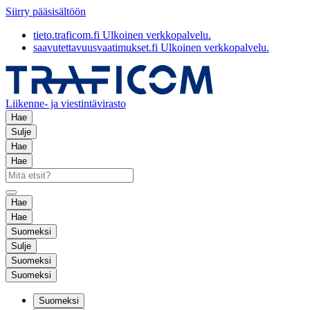
Siirry pääsisältöön
tieto.traficom.fi
Ulkoinen verkkopalvelu.
saavutettavuusvaatimukset.fi
Ulkoinen verkkopalvelu.
Liikenne- ja viestintävirasto
Hae
Sulje
Hae
Hae
Hae
Hae
Suomeksi
Sulje
Suomeksi
Suomeksi
Suomeksi