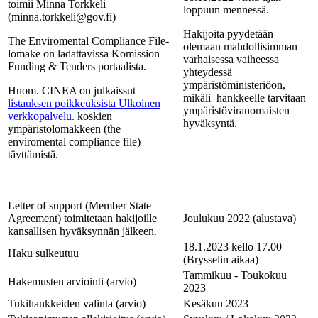
toimii Minna Torkkeli
loppuun mennessä.
(minna.torkkeli@gov.fi)
Hakijoita pyydetään
The Enviromental Compliance File-
olemaan mahdollisimman
lomake on ladattavissa Komission
varhaisessa vaiheessa
Funding & Tenders portaalista.
yhteydessä
ympäristöministeriöön,
Huom. CINEA on julkaissut
mikäli hankkeelle tarvitaan
listauksen poikkeuksista
Ulkoinen
ympäristöviranomaisten
verkkopalvelu.
koskien
hyväksyntä.
ympäristölomakkeen (the
enviromental compliance file)
täyttämistä.
Letter of support (Member State
Agreement) toimitetaan hakijoille
Joulukuu 2022 (alustava)
kansallisen hyväksynnän jälkeen.
18.1.2023 kello 17.00
Haku sulkeutuu
(Brysselin aikaa)
Tammikuu - Toukokuu
Hakemusten arviointi (arvio)
2023
Tukihankkeiden valinta (arvio)
Kesäkuu 2023