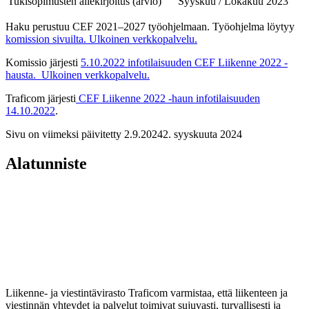
Tukisopimusten allekirjoitus (arvio)
Syyskuu / Lokakuu 2023
Haku perustuu CEF 2021–2027 työohjelmaan. Työohjelma löytyy
komission sivuilta.
Ulkoinen verkkopalvelu.
Komissio järjesti
5.10.2022 infotilaisuuden CEF Liikenne 2022 -
hausta.
Ulkoinen verkkopalvelu.
Traficom järjesti
CEF Liikenne 2022 -haun infotilaisuuden
14.10.2022
.
Sivu on viimeksi päivitetty
2.9.2024
2. syyskuuta 2024
Alatunniste
Liikenne- ja viestintävirasto Traficom varmistaa, että liikenteen ja
viestinnän yhteydet ja palvelut toimivat sujuvasti, turvallisesti ja