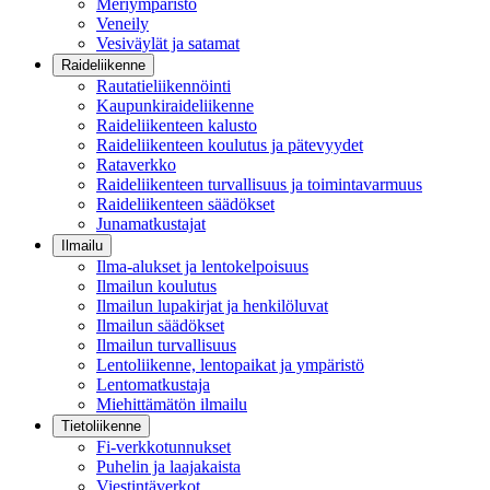
Meriympäristö
Veneily
Vesiväylät ja satamat
Raideliikenne
Rautatieliikennöinti
Kaupunkiraideliikenne
Raideliikenteen kalusto
Raideliikenteen koulutus ja pätevyydet
Rataverkko
Raideliikenteen turvallisuus ja toimintavarmuus
Raideliikenteen säädökset
Junamatkustajat
Ilmailu
Ilma-alukset ja lentokelpoisuus
Ilmailun koulutus
Ilmailun lupakirjat ja henkilöluvat
Ilmailun säädökset
Ilmailun turvallisuus
Lentoliikenne, lentopaikat ja ympäristö
Lentomatkustaja
Miehittämätön ilmailu
Tietoliikenne
Fi-verkkotunnukset
Puhelin ja laajakaista
Viestintäverkot