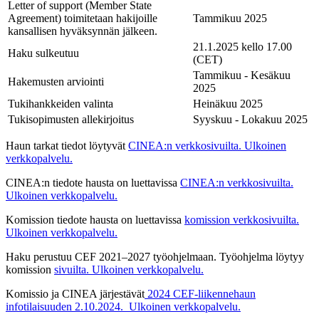
Letter of support (Member State
Agreement) toimitetaan hakijoille
Tammikuu 2025
kansallisen hyväksynnän jälkeen.
21.1.2025 kello 17.00
Haku sulkeutuu
(CET)
Tammikuu - Kesäkuu
Hakemusten arviointi
2025
Tukihankkeiden valinta
Heinäkuu 2025
Tukisopimusten allekirjoitus
Syyskuu - Lokakuu 2025
Haun tarkat tiedot löytyvät
CINEA:n verkkosivuilta.
Ulkoinen
verkkopalvelu.
CINEA:n tiedote hausta on luettavissa
CINEA:n verkkosivuilta.
Ulkoinen verkkopalvelu.
Komission tiedote hausta on luettavissa
komission verkkosivuilta.
Ulkoinen verkkopalvelu.
Haku perustuu CEF 2021–2027 työohjelmaan. Työohjelma löytyy
komission
sivuilta.
Ulkoinen verkkopalvelu.
Komissio ja CINEA järjestävät
2024 CEF-liikennehaun
infotilaisuuden 2.10.2024.
Ulkoinen verkkopalvelu.