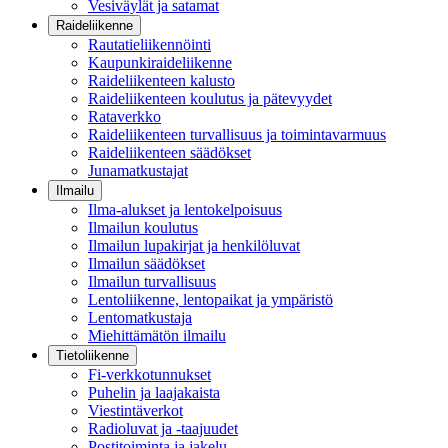
Vesiväylät ja satamat
Raideliikenne
Rautatieliikennöinti
Kaupunkiraideliikenne
Raideliikenteen kalusto
Raideliikenteen koulutus ja pätevyydet
Rataverkko
Raideliikenteen turvallisuus ja toimintavarmuus
Raideliikenteen säädökset
Junamatkustajat
Ilmailu
Ilma-alukset ja lentokelpoisuus
Ilmailun koulutus
Ilmailun lupakirjat ja henkilöluvat
Ilmailun säädökset
Ilmailun turvallisuus
Lentoliikenne, lentopaikat ja ympäristö
Lentomatkustaja
Miehittämätön ilmailu
Tietoliikenne
Fi-verkkotunnukset
Puhelin ja laajakaista
Viestintäverkot
Radioluvat ja -taajuudet
Postitoiminta ja jakelu