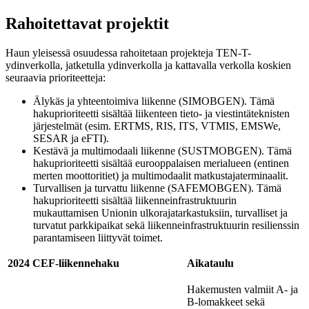
Rahoitettavat projektit
Haun yleisessä osuudessa rahoitetaan projekteja TEN-T-
ydinverkolla, jatketulla ydinverkolla ja kattavalla verkolla koskien
seuraavia prioriteetteja:
Älykäs ja yhteentoimiva liikenne (SIMOBGEN). Tämä
hakuprioriteetti sisältää liikenteen tieto- ja viestintäteknisten
järjestelmät (esim. ERTMS, RIS, ITS, VTMIS, EMSWe,
SESAR ja eFTI).
Kestävä ja multimodaali liikenne (SUSTMOBGEN). Tämä
hakuprioriteetti sisältää eurooppalaisen merialueen (entinen
merten moottoritiet) ja multimodaalit matkustajaterminaalit.
Turvallisen ja turvattu liikenne (SAFEMOBGEN). Tämä
hakuprioriteetti sisältää liikenneinfrastruktuurin
mukauttamisen Unionin ulkorajatarkastuksiin, turvalliset ja
turvatut parkkipaikat sekä liikenneinfrastruktuurin resilienssin
parantamiseen liittyvät toimet.
2024 CEF-liikennehaku
Aikataulu
Hakemusten valmiit A- ja
B-lomakkeet sekä