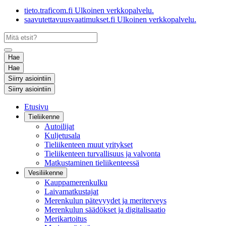
tieto.traficom.fi
Ulkoinen verkkopalvelu.
saavutettavuusvaatimukset.fi
Ulkoinen verkkopalvelu.
Hae
Hae
Siirry asiointiin
Siirry asiointiin
Etusivu
Tieliikenne
Autoilijat
Kuljetusala
Tieliikenteen muut yritykset
Tieliikenteen turvallisuus ja valvonta
Matkustaminen tieliikenteessä
Vesiliikenne
Kauppamerenkulku
Laivamatkustajat
Merenkulun pätevyydet ja meriterveys
Merenkulun säädökset ja digitalisaatio
Merikartoitus