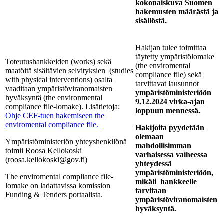
kokonaiskuva Suomen
hakemusten määrästä ja
sisällöstä.
Hakijan tulee toimittaa
täytetty ympäristölomake
Toteutushankkeiden (works) sekä
(the enviromental
maatöitä sisältävien selvityksien (studies
compliance file) sekä
with physical interventions) osalta
tarvittavat lausunnot
vaaditaan ympäristöviranomaisten
ympäristöministeriöön
hyväksyntä (the environmental
9.12.2024 virka-ajan
compliance file-lomake). Lisätietoja:
loppuun mennessä.
Ohje CEF-tuen hakemiseen the
enviromental compliance file.
Hakijoita pyydetään
olemaan
Ympäristöministeriön yhteyshenkilönä
mahdollisimman
toimii Roosa Kellokoski
varhaisessa vaiheessa
(roosa.kellokoski@gov.fi)
yhteydessä
ympäristöministeriöön,
The enviromental compliance file-
mikäli hankkeelle
lomake on ladattavissa komission
tarvitaan
Funding & Tenders portaalista.
ympäristöviranomaisten
hyväksyntä.