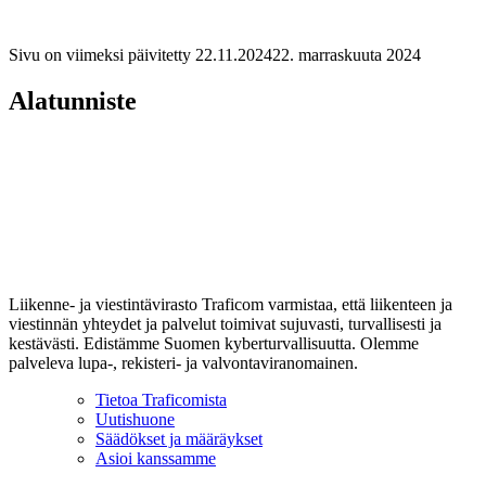
Sivu on viimeksi päivitetty
22.11.2024
22. marraskuuta 2024
Alatunniste
Liikenne- ja viestintävirasto Traficom varmistaa, että liikenteen ja
viestinnän yhteydet ja palvelut toimivat sujuvasti, turvallisesti ja
kestävästi. Edistämme Suomen kyberturvallisuutta. Olemme
palveleva lupa-, rekisteri- ja valvontaviranomainen.
Tietoa Traficomista
Uutishuone
Säädökset ja määräykset
Asioi kanssamme