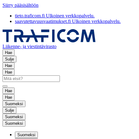
Siirry pääsisältöön
tieto.traficom.fi
Ulkoinen verkkopalvelu.
saavutettavuusvaatimukset.fi
Ulkoinen verkkopalvelu.
Liikenne- ja viestintävirasto
Hae
Sulje
Hae
Hae
Hae
Hae
Suomeksi
Sulje
Suomeksi
Suomeksi
Suomeksi