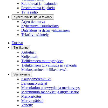
Radioluvat ja -taajuudet
Postitoiminta ja jakelu
Tv ja radio
Kyberturvallisuus ja tekoäly
Arjen tietoturva
Kyberturvallisuuskeskus
Datatalous ja datan välittäminen
Tekoälyn sääntely
Etusivu
Tieliikenne
Autoilijat
Kuljetusala
Tieliikenteen muut yritykset
Tieliikenteen turvallisuus ja valvonta
Matkustaminen tieliikenteessä
Vesiliikenne
Kauppamerenkulku
Laivamatkustajat
Merenkulun pätevyydet ja meriterveys
Merenkulun säädökset ja digitalisaatio
Merikartoitus
Meriympäristö
Veneily