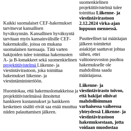
suomenkielinen
projektitiivistelmä tulee
toimittaa
Liikenne- ja
viestintävirastoon
Kaikki suomalaiset CEF-hakemukset
2.12.2024 virka-ajan
tarvitsevat kansallisen
loppuun mennessä.
hyväksynnän. Kansallinen hyväksyntä
Puutteelliset tai määräajan
tarvitaan myös kansainvälisille CEF-
jälkeen toimitetut
hakemuksille, joissa on mukana
asiakirjat saattavat johtaa
suomalainen tuensaaja. Tätä varten
siihen, ettei
hakijoiden tulee toimittaa hakemusten
valtioneuvoston puoltoa
A- ja B-lomakkeet sekä suomenkielinen
hakemukselle ole
projektitiivistelmä
Liikenne- ja
mahdollista saada
viestintävirastoon, joka toimittaa
määräajassa.
hakemukset liikenne- ja
viestintäministeriöön.
Liikenne- ja
viestintävirasto toivoo,
Huomiokaa, että hakemuslomakkeissa ja
että hakijat olisivat
projektitiivistelmässä ilmoitetut
mahdollisimman
hankkeen kustannukset ja hankkeen
varhaisessa vaiheessa
keskeinen sisältö eivät saa enää muuttua
yhteydessä Liikenne- ja
niiden palauttamisen jälkeen.
viestintävirastoon
hakemuksestaan, jotta
voidaan muodostaa