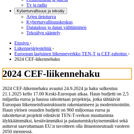
Tv ja radio
Kyberturvallisuus ja tekoäly
Arjen tietoturva
Kyberturvallisuuskeskus
Datatalous ja datan välittäminen
Tekoälyn sääntely
Etusivu
›
Liikennejärjestelmä
›
Euroopan laajuinen liikenneverkko TEN-T ja CEF-rahoitus
›
2024 CEF-liikennehaku
2024 CEF-liikennehaku
2024 CEF-liikennehaku avautui 24.9.2024 ja haku sulkeutuu
21.1.2025 kello 17.00 Keski-Euroopan aikaa. Haun budjetti on 2,5
miljardia euroa ja haussa rahoitetaan projekteja, jotka tähtäävät
Euroopan liikenneinfrastruktuurin rakentamiseen ja modernisointiin.
Haun yleisen osuuden budjetti on 960 miljoonaa euroa ja
rahoitettavat projektit edistävät TEN-T-verkon muuttamista
älykkäämmäksi, kestävämmäksi ja palautumiskykyisemmäksi sekä
auttavat saavuttamaan EU:n tavoitteen olla ilmastoneutraali vuoteen
2050 mennessä.