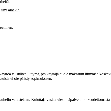
rheitä.
 ilmi ainakin
eellinen.
n käyttöä tai sulkea liittymä, jos käyttäjä ei ole maksanut liittymää ko
suista ei ole päästy sopimukseen.
a puhelin varastetaan. Kuluttaja vastaa viestintäpalvelun oikeudettomasta