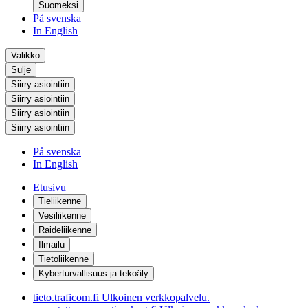
Suomeksi
På svenska
In English
Valikko
Sulje
Siirry asiointiin
Siirry asiointiin
Siirry asiointiin
Siirry asiointiin
På svenska
In English
Etusivu
Tieliikenne
Vesiliikenne
Raideliikenne
Ilmailu
Tietoliikenne
Kyberturvallisuus ja tekoäly
tieto.traficom.fi
Ulkoinen verkkopalvelu.