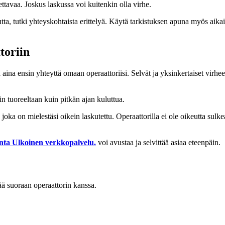
tettavaa. Joskus laskussa voi kuitenkin olla virhe.
uutta, tutki yhteyskohtaista erittelyä. Käytä tarkistuksen apuna myös ai
toriin
ta aina ensin yhteyttä omaan operaattoriisi. Selvät ja yksinkertaiset vir
n tuoreeltaan kuin pitkän ajan kuluttua.
 joka on mielestäsi oikein laskutettu. Operaattorilla ei ole oikeutta sulk
nta
Ulkoinen verkkopalvelu.
voi avustaa ja selvittää asiaa eteenpäin.
tää suoraan operaattorin kanssa.