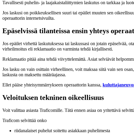
Tavallisesti puhelin- ja laajakaistaliittymien laskutus on tarkkaa ja luo
Jos laskusi on poikkeuksellisen suuri tai epäilet muuten sen oikeellis
operaattorin internetsivuilta.
Epäselvissä tilanteissa ensin yhteys operaat
Jos epäilet virhettä laskutuksessa tai laskussasi on jotain epäselvää, o
virheilmoitus eli reklamaatio on varminta tehdä kirjallisesti.
Reklamaatio pitää aina tehdä viivyttelemättä. Asiat selviävät helpommi
Jos lasku on vain osittain virheellinen, voit maksaa siitä vain sen osan,
laskusta on maksettu määräajassa.
Ellet pääse yhteisymmärrykseen operaattorin kanssa,
kuluttajaneuvo
Veloituksen tekninen oikeellisuus
Voit valittaa asiasta Traficomille. Tätä ennen asiaa on yritettävä selvit
Traficom selvittää onko
riidanalaiset puhelut soitettu asiakkaan puhelimesta