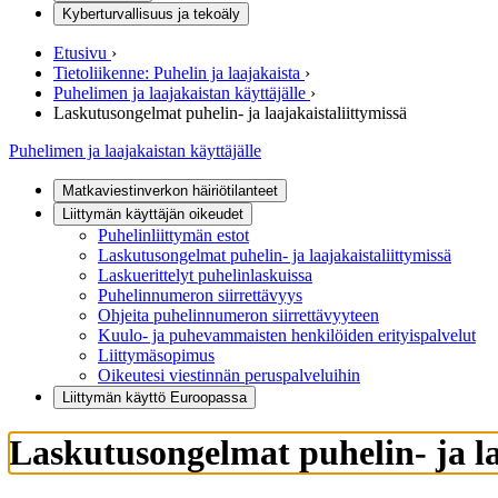
Kyberturvallisuus ja tekoäly
Etusivu
›
Tietoliikenne: Puhelin ja laajakaista
›
Puhelimen ja laajakaistan käyttäjälle
›
Laskutusongelmat puhelin- ja laajakaistaliittymissä
Puhelimen ja laajakaistan käyttäjälle
Matkaviestinverkon häiriötilanteet
Liittymän käyttäjän oikeudet
Puhelinliittymän estot
Laskutusongelmat puhelin- ja laajakaistaliittymissä
Laskuerittelyt puhelinlaskuissa
Puhelinnumeron siirrettävyys
Ohjeita puhelinnumeron siirrettävyyteen
Kuulo- ja puhevammaisten henkilöiden erityispalvelut
Liittymäsopimus
Oikeutesi viestinnän peruspalveluihin
Liittymän käyttö Euroopassa
Laskutusongelmat puhelin- ja la