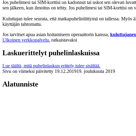
Jos puhelimesi tai SIM-korttisi on kadonnut tai uskot sen olevan luvatt
sen jälkeen, kun ilmoitus on tehty. Jos puhelimesi tai SIM-korttisi on va
Kuluttajan tulee seurata, että matkapuhelinliittymä on tallessa. Myös äl
käyttäjän tahtomatta.
Jos tarvitset apua asian hoitamiseen operaattorin kanssa,
kuluttajane
Ulkoinen verkkopalvelu.
ratkaistavaksi
Laskuerittelyt puhelinlaskuissa
Lue täältä, mitä puhelinlaskun erittely tulee sisältää.
Sivu on viimeksi päivitetty
19.12.2019
19. joulukuuta 2019
Alatunniste