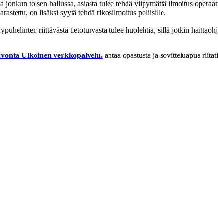
a jonkun toisen hallussa, asiasta tulee tehdä viipymättä ilmoitus operaat
rastettu, on lisäksi syytä tehdä rikosilmoitus poliisille.
ypuhelinten riittävästä tietoturvasta tulee huolehtia, sillä jotkin haittao
uvonta
Ulkoinen verkkopalvelu.
antaa opastusta ja sovitteluapua riitat