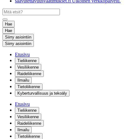
saavutettavuusvaatimukset.fi
Ulkoinen verkkopalvelu.
Hae
Hae
Siirry asiointiin
Siirry asiointiin
Etusivu
Tieliikenne
Vesiliikenne
Raideliikenne
Ilmailu
Tietoliikenne
Kyberturvallisuus ja tekoäly
Etusivu
Tieliikenne
Vesiliikenne
Raideliikenne
Ilmailu
Tietoliikenne