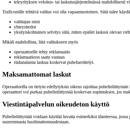
teleyrityksen veloitus- tai laskutusjärjestelmässä mahdollisesti vi
Traficomille tehtävä valitus voi olla vapaamuotoinen. Siitä tulee käydä
valittajan nimi
yhteystiedot
yksityiskohtainen selvitys siitä, miten epäilet laskusi olevan virh
Mikäli mahdollista, liitä valitukseen myös
operaattorille tehty reklamaatio
reklamaatioon saatu vastaus
riidanalaista laskua koskevat puheluerittelyt.
Maksamattomat laskut
Operaattorilla on tietyin edellytyksin oikeus rajoittaa puhelinliittymä
operaattori voi purkaa puhelinliittymää koskevan sopimuksen, jos mak
Viestintäpalvelun oikeudeton käyttö
Puhelinliittymää voidaan käyttää luvatta esimerkiksi tilanteessa, joss
suuremmasta huolimattomuudestaan.