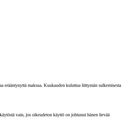
skevaa erääntynyttä maksua. Kuukauden kuluttua liittymän sulkemisesta
 käytöstä vain, jos oikeudeton käyttö on johtunut hänen lievää