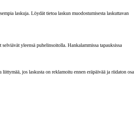
kaisempia laskuja. Löydät tietoa laskun muodostumisesta laskuttavan
heet selviävät yleensä puhelinsoitolla. Hankalammissa tapauksissa
ea liittymää, jos laskusta on reklamoitu ennen eräpäivää ja riidaton osa