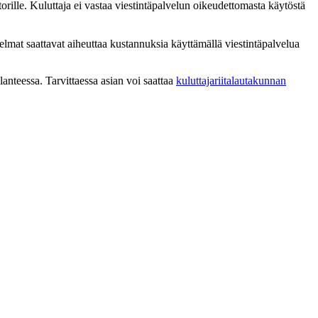
torille. Kuluttaja ei vastaa viestintäpalvelun oikeudettomasta käytöstä
hjelmat saattavat aiheuttaa kustannuksia käyttämällä viestintäpalvelua
ilanteessa. Tarvittaessa asian voi saattaa
kuluttajariitalautakunnan