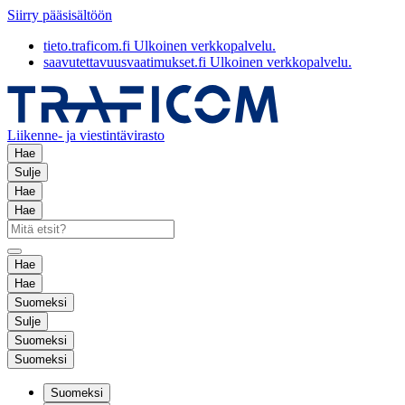
Siirry pääsisältöön
tieto.traficom.fi
Ulkoinen verkkopalvelu.
saavutettavuusvaatimukset.fi
Ulkoinen verkkopalvelu.
Liikenne- ja viestintävirasto
Hae
Sulje
Hae
Hae
Hae
Hae
Suomeksi
Sulje
Suomeksi
Suomeksi
Suomeksi