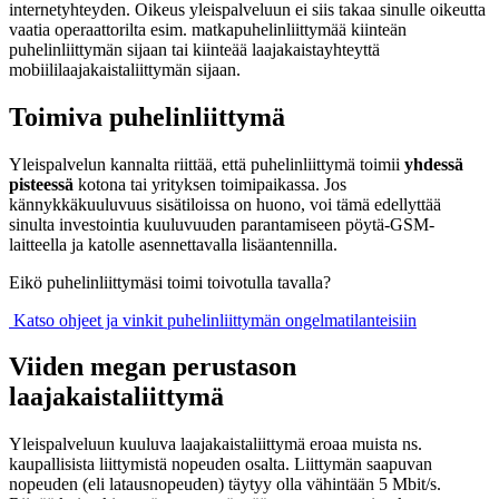
internetyhteyden. Oikeus yleispalveluun ei siis takaa sinulle oikeutta
vaatia operaattorilta esim. matkapuhelinliittymää kiinteän
puhelinliittymän sijaan tai kiinteää laajakaistayhteyttä
mobiililaajakaistaliittymän sijaan.
Toimiva puhelinliittymä
Yleispalvelun kannalta riittää, että puhelinliittymä toimii
yhdessä
pisteessä
kotona tai yrityksen toimipaikassa. Jos
kännykkäkuuluvuus sisätiloissa on huono, voi tämä edellyttää
sinulta investointia kuuluvuuden parantamiseen pöytä-GSM-
laitteella ja katolle asennettavalla lisäantennilla.
Eikö puhelinliittymäsi toimi toivotulla tavalla?
Katso ohjeet ja vinkit puhelinliittymän ongelmatilanteisiin
Viiden megan perustason
laajakaistaliittymä
Yleispalveluun kuuluva laajakaistaliittymä eroaa muista ns.
kaupallisista liittymistä nopeuden osalta. Liittymän saapuvan
nopeuden (eli latausnopeuden) täytyy olla vähintään 5 Mbit/s.