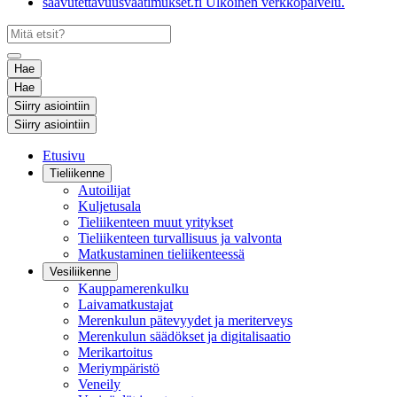
saavutettavuusvaatimukset.fi
Ulkoinen verkkopalvelu.
Hae
Hae
Siirry asiointiin
Siirry asiointiin
Etusivu
Tieliikenne
Autoilijat
Kuljetusala
Tieliikenteen muut yritykset
Tieliikenteen turvallisuus ja valvonta
Matkustaminen tieliikenteessä
Vesiliikenne
Kauppamerenkulku
Laivamatkustajat
Merenkulun pätevyydet ja meriterveys
Merenkulun säädökset ja digitalisaatio
Merikartoitus
Meriympäristö
Veneily