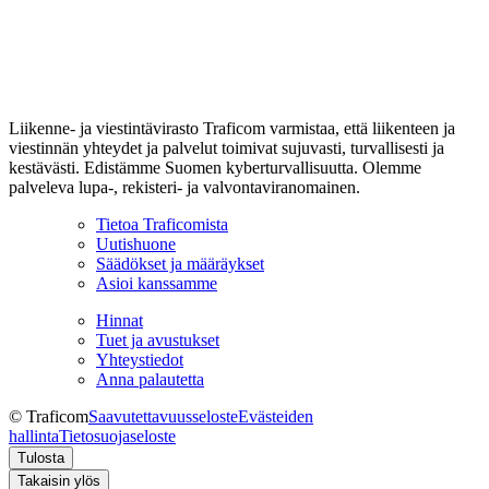
Liikenne- ja viestintävirasto Traficom varmistaa, että liikenteen ja
viestinnän yhteydet ja palvelut toimivat sujuvasti, turvallisesti ja
kestävästi. Edistämme Suomen kyberturvallisuutta. Olemme
palveleva lupa-, rekisteri- ja valvontaviranomainen.
Tietoa Traficomista
Uutishuone
Säädökset ja määräykset
Asioi kanssamme
Hinnat
Tuet ja avustukset
Yhteystiedot
Anna palautetta
© Traficom
Saavutettavuusseloste
Evästeiden
hallinta
Tietosuojaseloste
Tulosta
Takaisin ylös