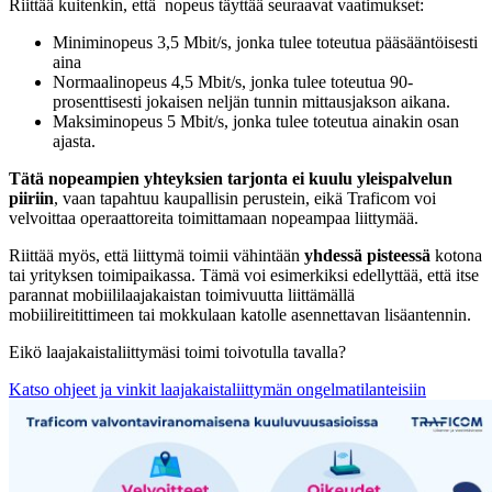
Riittää kuitenkin, että nopeus täyttää seuraavat vaatimukset:
Miniminopeus 3,5 Mbit/s, jonka tulee toteutua pääsääntöisesti
aina
Normaalinopeus 4,5 Mbit/s, jonka tulee toteutua 90-
prosenttisesti jokaisen neljän tunnin mittausjakson aikana.
Maksiminopeus 5 Mbit/s, jonka tulee toteutua ainakin osan
ajasta.
Tätä nopeampien yhteyksien tarjonta ei kuulu yleispalvelun
piiriin
, vaan tapahtuu kaupallisin perustein, eikä Traficom voi
velvoittaa operaattoreita toimittamaan nopeampaa liittymää.
Riittää myös, että liittymä toimii vähintään
yhdessä pisteessä
kotona
tai yrityksen toimipaikassa. Tämä voi esimerkiksi edellyttää, että itse
parannat mobiililaajakaistan toimivuutta liittämällä
mobiilireitittimeen tai mokkulaan katolle asennettavan lisäantennin.
Eikö laajakaistaliittymäsi toimi toivotulla tavalla?
Katso ohjeet ja vinkit laajakaistaliittymän ongelmatilanteisiin