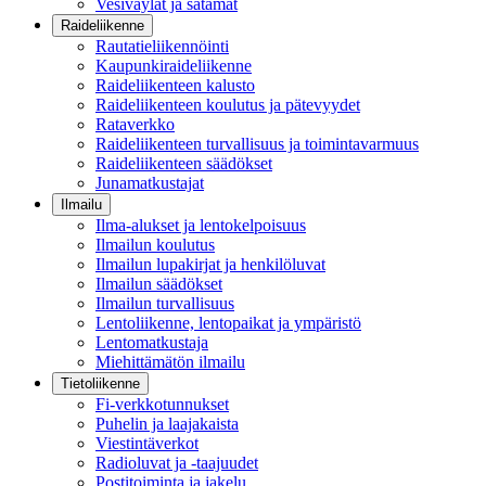
Vesiväylät ja satamat
Raideliikenne
Rautatieliikennöinti
Kaupunkiraideliikenne
Raideliikenteen kalusto
Raideliikenteen koulutus ja pätevyydet
Rataverkko
Raideliikenteen turvallisuus ja toimintavarmuus
Raideliikenteen säädökset
Junamatkustajat
Ilmailu
Ilma-alukset ja lentokelpoisuus
Ilmailun koulutus
Ilmailun lupakirjat ja henkilöluvat
Ilmailun säädökset
Ilmailun turvallisuus
Lentoliikenne, lentopaikat ja ympäristö
Lentomatkustaja
Miehittämätön ilmailu
Tietoliikenne
Fi-verkkotunnukset
Puhelin ja laajakaista
Viestintäverkot
Radioluvat ja -taajuudet
Postitoiminta ja jakelu