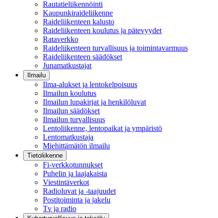
Rautatieliikennöinti
Kaupunkiraideliikenne
Raideliikenteen kalusto
Raideliikenteen koulutus ja pätevyydet
Rataverkko
Raideliikenteen turvallisuus ja toimintavarmuus
Raideliikenteen säädökset
Junamatkustajat
Ilmailu
Ilma-alukset ja lentokelpoisuus
Ilmailun koulutus
Ilmailun lupakirjat ja henkilöluvat
Ilmailun säädökset
Ilmailun turvallisuus
Lentoliikenne, lentopaikat ja ympäristö
Lentomatkustaja
Miehittämätön ilmailu
Tietoliikenne
Fi-verkkotunnukset
Puhelin ja laajakaista
Viestintäverkot
Radioluvat ja -taajuudet
Postitoiminta ja jakelu
Tv ja radio