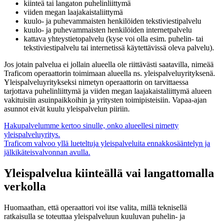
kiinteä tai langaton puhelinliittymä
viiden megan laajakaistaliittymä
kuulo- ja puhevammaisten henkilöiden tekstiviestipalvelu
kuulo- ja puhevammaisten henkilöiden internetpalvelu
kattava yhteystietopalvelu (kyse voi olla esim. puhelin- tai
tekstiviestipalvelu tai internetissä käytettävissä oleva palvelu).
Jos jotain palvelua ei jollain alueella ole riittävästi saatavilla, nimeää
Traficom operaattorin toimimaan alueella ns. yleispalveluyrityksenä.
Yleispalveluyritykseksi nimetyn operaattorin on tarvittaessa
tarjottava puhelinliittymä ja viiden megan laajakaistaliittymä alueen
vakituisiin asuinpaikkoihin ja yritysten toimipisteisiin. Vapaa-ajan
asunnot eivät kuulu yleispalvelun piiriin.
Hakupalvelumme kertoo sinulle, onko alueellesi nimetty
yleispalveluyritys.
Traficom valvoo yllä lueteltuja yleispalveluita ennakkosääntelyn ja
jälkikäteisvalvonnan avulla.
Yleispalvelua kiinteällä vai langattomalla
verkolla
Huomaathan, että operaattori voi itse valita, millä teknisellä
ratkaisulla se toteuttaa yleispalveluun kuuluvan puhelin- ja