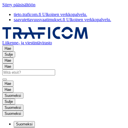
Siirry pääsisältöön
tieto.traficom.fi
Ulkoinen verkkopalvelu.
saavutettavuusvaatimukset.fi
Ulkoinen verkkopalvelu.
Liikenne- ja viestintävirasto
Hae
Sulje
Hae
Hae
Hae
Hae
Suomeksi
Sulje
Suomeksi
Suomeksi
Suomeksi