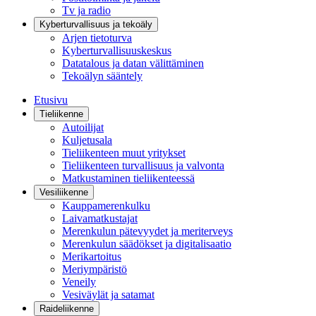
Tv ja radio
Kyberturvallisuus ja tekoäly
Arjen tietoturva
Kyberturvallisuuskeskus
Datatalous ja datan välittäminen
Tekoälyn sääntely
Etusivu
Tieliikenne
Autoilijat
Kuljetusala
Tieliikenteen muut yritykset
Tieliikenteen turvallisuus ja valvonta
Matkustaminen tieliikenteessä
Vesiliikenne
Kauppamerenkulku
Laivamatkustajat
Merenkulun pätevyydet ja meriterveys
Merenkulun säädökset ja digitalisaatio
Merikartoitus
Meriympäristö
Veneily
Vesiväylät ja satamat
Raideliikenne