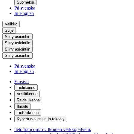
Suomeksi
På svenska
In English
Valikko
Sulje
Siirry asiointiin
Siirry asiointiin
Siirry asiointiin
Siirry asiointiin
På svenska
In English
Etusivu
Tieliikenne
Vesiliikenne
Raideliikenne
Ilmailu
Tietoliikenne
Kyberturvallisuus ja tekoäly
tieto.traficom.fi
Ulkoinen verkkopalvelu.