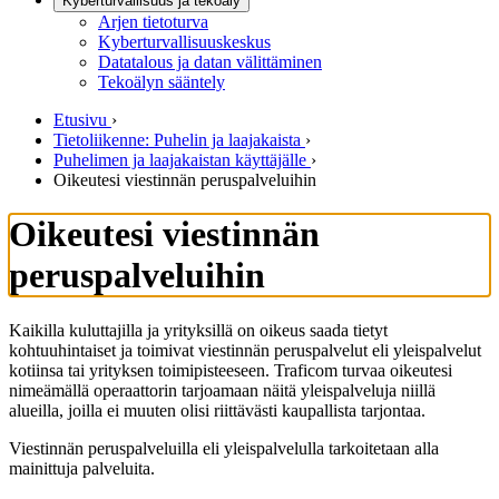
Kyberturvallisuus ja tekoäly
Arjen tietoturva
Kyberturvallisuuskeskus
Datatalous ja datan välittäminen
Tekoälyn sääntely
Etusivu
›
Tietoliikenne: Puhelin ja laajakaista
›
Puhelimen ja laajakaistan käyttäjälle
›
Oikeutesi viestinnän peruspalveluihin
Oikeutesi viestinnän
peruspalveluihin
Kaikilla kuluttajilla ja yrityksillä on oikeus saada tietyt
kohtuuhintaiset ja toimivat viestinnän peruspalvelut eli yleispalvelut
kotiinsa tai yrityksen toimipisteeseen. Traficom turvaa oikeutesi
nimeämällä operaattorin tarjoamaan näitä yleispalveluja niillä
alueilla, joilla ei muuten olisi riittävästi kaupallista tarjontaa.
Viestinnän peruspalveluilla eli yleispalvelulla tarkoitetaan alla
mainittuja palveluita.