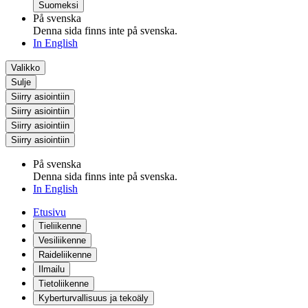
Suomeksi
På svenska
Denna sida finns inte på svenska.
In English
Valikko
Sulje
Siirry asiointiin
Siirry asiointiin
Siirry asiointiin
Siirry asiointiin
På svenska
Denna sida finns inte på svenska.
In English
Etusivu
Tieliikenne
Vesiliikenne
Raideliikenne
Ilmailu
Tietoliikenne
Kyberturvallisuus ja tekoäly