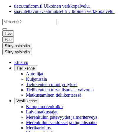
tieto.traficom.fi
Ulkoinen verkkopalvelu.
saavutettavuusvaatimukset.fi
Ulkoinen verkkopalvelu.
Hae
Hae
Siirry asiointiin
Siirry asiointiin
Etusivu
Tieliikenne
Autoilijat
Kuljetusala
Tieliikenteen muut yritykset
Tieliikenteen turvallisuus ja valvonta
Matkustaminen tieliikenteessä
Vesiliikenne
Kauppamerenkulku
Laivamatkustajat
Merenkulun pätevyydet ja meriterveys
Merenkulun säädökset ja digitalisaatio
Merikartoitus