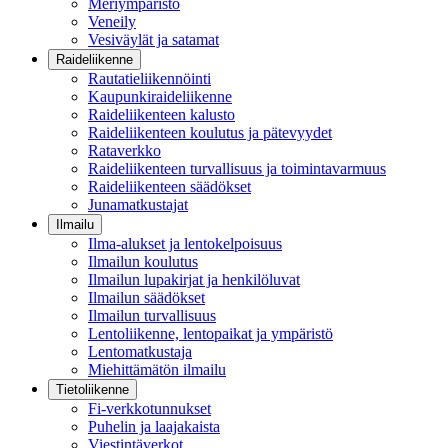
Meriympäristö
Veneily
Vesiväylät ja satamat
Raideliikenne
Rautatieliikennöinti
Kaupunkiraideliikenne
Raideliikenteen kalusto
Raideliikenteen koulutus ja pätevyydet
Rataverkko
Raideliikenteen turvallisuus ja toimintavarmuus
Raideliikenteen säädökset
Junamatkustajat
Ilmailu
Ilma-alukset ja lentokelpoisuus
Ilmailun koulutus
Ilmailun lupakirjat ja henkilöluvat
Ilmailun säädökset
Ilmailun turvallisuus
Lentoliikenne, lentopaikat ja ympäristö
Lentomatkustaja
Miehittämätön ilmailu
Tietoliikenne
Fi-verkkotunnukset
Puhelin ja laajakaista
Viestintäverkot