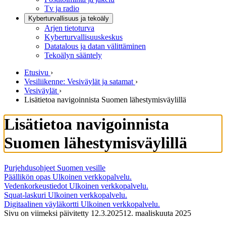
Tv ja radio
Kyberturvallisuus ja tekoäly
Arjen tietoturva
Kyberturvallisuuskeskus
Datatalous ja datan välittäminen
Tekoälyn sääntely
Etusivu
›
Vesiliikenne: Vesiväylät ja satamat
›
Vesiväylät
›
Lisätietoa navigoinnista Suomen lähestymisväylillä
Lisätietoa navigoinnista
Suomen lähestymisväylillä
Purjehdusohjeet Suomen vesille
Päällikön opas
Ulkoinen verkkopalvelu.
Vedenkorkeustiedot
Ulkoinen verkkopalvelu.
Squat-laskuri
Ulkoinen verkkopalvelu.
Digitaalinen väyläkortti
Ulkoinen verkkopalvelu.
Sivu on viimeksi päivitetty
12.3.2025
12. maaliskuuta 2025