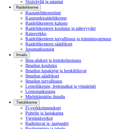
Vesiväylät ja satamat
Raideliikenne
Rautatieliikennöinti
Kaupunkiraideliikenne
Raideliikenteen kalusto
Raideliikenteen koulutus ja pätevyydet
Rataverkko
Raideliikenteen turvallisuus ja toimintavarmuus
Raideliikenteen säädökset
Junamatkustajat
Ilmailu
Ilma-alukset ja lentokelpoisuus
Ilmailun koulutus
Ilmailun lupakirjat ja henkilöluvat
Ilmailun säädökset
Ilmailun turvallisuus
Lentoliikenne, lentopaikat ja ympäristö
Lentomatkustaja
Miehittämätön ilmailu
Tietoliikenne
Fi-verkkotunnukset
Puhelin ja laajakaista
Viestintäverkot
Radioluvat ja -taajuudet
Postitoiminta ja jakelu