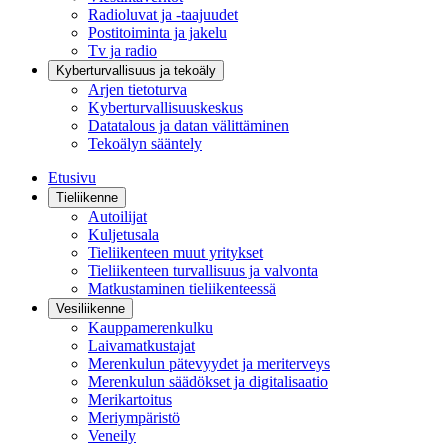
Radioluvat ja -taajuudet
Postitoiminta ja jakelu
Tv ja radio
Kyberturvallisuus ja tekoäly
Arjen tietoturva
Kyberturvallisuuskeskus
Datatalous ja datan välittäminen
Tekoälyn sääntely
Etusivu
Tieliikenne
Autoilijat
Kuljetusala
Tieliikenteen muut yritykset
Tieliikenteen turvallisuus ja valvonta
Matkustaminen tieliikenteessä
Vesiliikenne
Kauppamerenkulku
Laivamatkustajat
Merenkulun pätevyydet ja meriterveys
Merenkulun säädökset ja digitalisaatio
Merikartoitus
Meriympäristö
Veneily