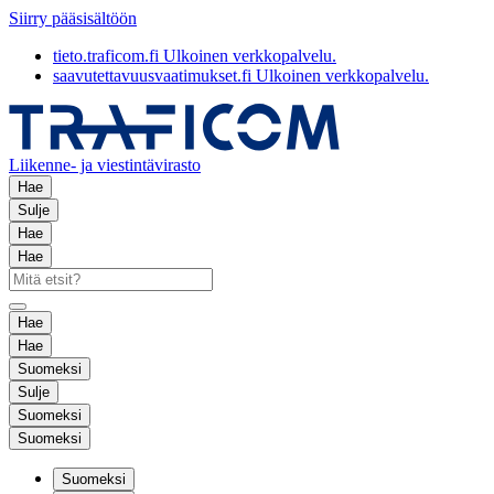
Siirry pääsisältöön
tieto.traficom.fi
Ulkoinen verkkopalvelu.
saavutettavuusvaatimukset.fi
Ulkoinen verkkopalvelu.
Liikenne- ja viestintävirasto
Hae
Sulje
Hae
Hae
Hae
Hae
Suomeksi
Sulje
Suomeksi
Suomeksi
Suomeksi