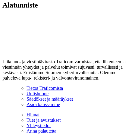
Alatunniste
Liikenne- ja viestintävirasto Traficom varmistaa, että liikenteen ja
viestinnän yhteydet ja palvelut toimivat sujuvasti, turvallisesti ja
kestävästi. Edistämme Suomen kyberturvallisuutta. Olemme
palveleva lupa-, rekisteri- ja valvontaviranomainen.
Tietoa Traficomista
Uutishuone
Säädökset ja määräykset
Asioi kanssamme
Hinnat
Tuet ja avustukset
Yhteystiedot
Anna palautetta