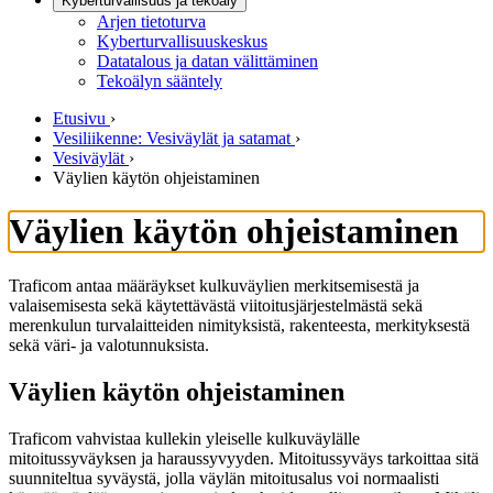
Kyberturvallisuus ja tekoäly
Arjen tietoturva
Kyberturvallisuuskeskus
Datatalous ja datan välittäminen
Tekoälyn sääntely
Etusivu
›
Vesiliikenne: Vesiväylät ja satamat
›
Vesiväylät
›
Väylien käytön ohjeistaminen
Väylien käytön ohjeistaminen
Traficom antaa määräykset kulkuväylien merkitsemisestä ja
valaisemisesta sekä käytettävästä viitoitusjärjestelmästä sekä
merenkulun turvalaitteiden nimityksistä, rakenteesta, merkityksestä
sekä väri- ja valotunnuksista.
Väylien käytön ohjeistaminen
Traficom vahvistaa kullekin yleiselle kulkuväylälle
mitoitussyväyksen ja haraussyvyyden. Mitoitussyväys tarkoittaa sitä
suunniteltua syväystä, jolla väylän mitoitusalus voi normaalisti