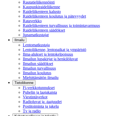
Rautatieliikennöinti
Kaupunkiraideliikenne
Raideliikenteen kalusto
Raideliikenteen koulutus ja pätevyydet
Rataverkko
Raideliikenteen turvallisuus ja toimintavarmuus
Raideliikenteen säädökset
Junamatkustajat
Ilmailu
Lentomatkustaja
Lentoliikenne, lentopaikat ja ympäristö
Ilma-alukset ja lentokelpoisuus
Ilmailun lupakirjat ja henkilöluvat
Ilmailun säädökset
Ilmailun turvallisuus
Ilmailun koulutus
Miehittämätön ilmailu
Tietoliikenne
Fi-verkkotunnukset
Puhelin ja laajakaista
Viestintäverkot
Radioluvat ja -taajuudet
Postitoiminta ja jakelu
Tv ja radio