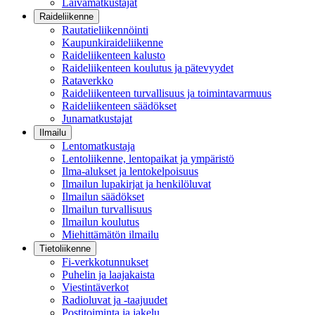
Laivamatkustajat
Raideliikenne
Rautatieliikennöinti
Kaupunkiraideliikenne
Raideliikenteen kalusto
Raideliikenteen koulutus ja pätevyydet
Rataverkko
Raideliikenteen turvallisuus ja toimintavarmuus
Raideliikenteen säädökset
Junamatkustajat
Ilmailu
Lentomatkustaja
Lentoliikenne, lentopaikat ja ympäristö
Ilma-alukset ja lentokelpoisuus
Ilmailun lupakirjat ja henkilöluvat
Ilmailun säädökset
Ilmailun turvallisuus
Ilmailun koulutus
Miehittämätön ilmailu
Tietoliikenne
Fi-verkkotunnukset
Puhelin ja laajakaista
Viestintäverkot
Radioluvat ja -taajuudet
Postitoiminta ja jakelu