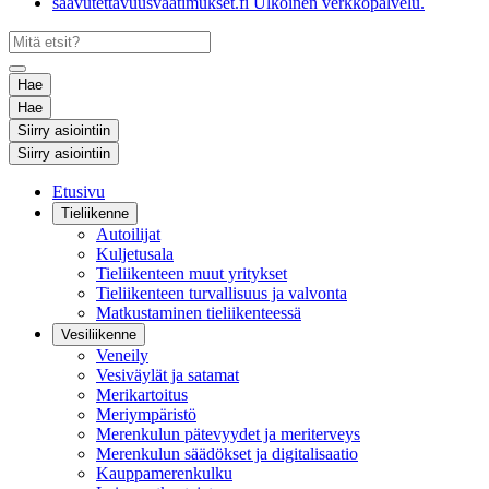
saavutettavuusvaatimukset.fi
Ulkoinen verkkopalvelu.
Hae
Hae
Siirry asiointiin
Siirry asiointiin
Etusivu
Tieliikenne
Autoilijat
Kuljetusala
Tieliikenteen muut yritykset
Tieliikenteen turvallisuus ja valvonta
Matkustaminen tieliikenteessä
Vesiliikenne
Veneily
Vesiväylät ja satamat
Merikartoitus
Meriympäristö
Merenkulun pätevyydet ja meriterveys
Merenkulun säädökset ja digitalisaatio
Kauppamerenkulku