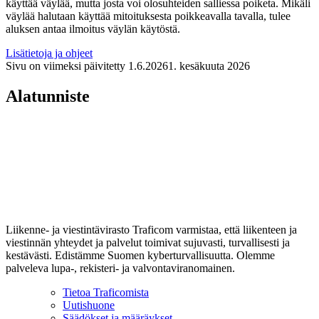
käyttää väylää, mutta josta voi olosuhteiden salliessa poiketa. Mikäli
väylää halutaan käyttää mitoituksesta poikkeavalla tavalla, tulee
aluksen antaa ilmoitus väylän käytöstä.
Lisätietoja ja ohjeet
Sivu on viimeksi päivitetty
1.6.2026
1. kesäkuuta 2026
Alatunniste
Liikenne- ja viestintävirasto Traficom varmistaa, että liikenteen ja
viestinnän yhteydet ja palvelut toimivat sujuvasti, turvallisesti ja
kestävästi. Edistämme Suomen kyberturvallisuutta. Olemme
palveleva lupa-, rekisteri- ja valvontaviranomainen.
Tietoa Traficomista
Uutishuone
Säädökset ja määräykset