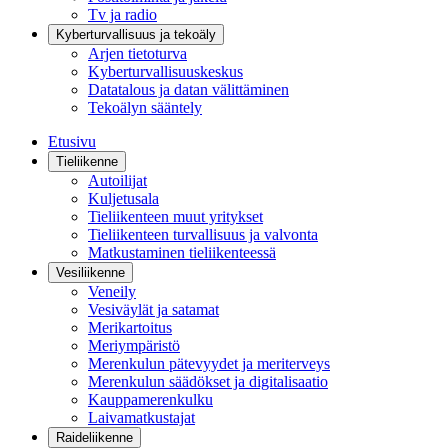
Tv ja radio
Kyberturvallisuus ja tekoäly
Arjen tietoturva
Kyberturvallisuuskeskus
Datatalous ja datan välittäminen
Tekoälyn sääntely
Etusivu
Tieliikenne
Autoilijat
Kuljetusala
Tieliikenteen muut yritykset
Tieliikenteen turvallisuus ja valvonta
Matkustaminen tieliikenteessä
Vesiliikenne
Veneily
Vesiväylät ja satamat
Merikartoitus
Meriympäristö
Merenkulun pätevyydet ja meriterveys
Merenkulun säädökset ja digitalisaatio
Kauppamerenkulku
Laivamatkustajat
Raideliikenne