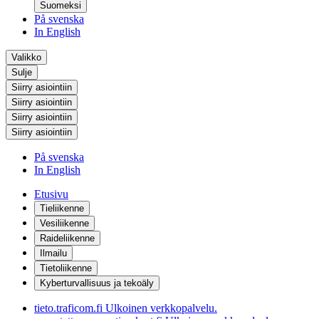
Suomeksi
På svenska
In English
Valikko
Sulje
Siirry asiointiin
Siirry asiointiin
Siirry asiointiin
Siirry asiointiin
På svenska
In English
Etusivu
Tieliikenne
Vesiliikenne
Raideliikenne
Ilmailu
Tietoliikenne
Kyberturvallisuus ja tekoäly
tieto.traficom.fi
Ulkoinen verkkopalvelu.