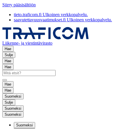
Siirry pääsisältöön
tieto.traficom.fi
Ulkoinen verkkopalvelu.
saavutettavuusvaatimukset.fi
Ulkoinen verkkopalvelu.
Liikenne- ja viestintävirasto
Hae
Sulje
Hae
Hae
Hae
Hae
Suomeksi
Sulje
Suomeksi
Suomeksi
Suomeksi