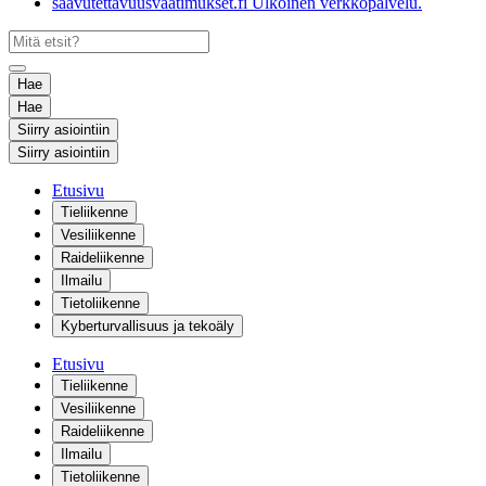
saavutettavuusvaatimukset.fi
Ulkoinen verkkopalvelu.
Hae
Hae
Siirry asiointiin
Siirry asiointiin
Etusivu
Tieliikenne
Vesiliikenne
Raideliikenne
Ilmailu
Tietoliikenne
Kyberturvallisuus ja tekoäly
Etusivu
Tieliikenne
Vesiliikenne
Raideliikenne
Ilmailu
Tietoliikenne