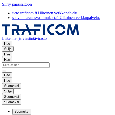
Siirry pääsisältöön
tieto.traficom.fi
Ulkoinen verkkopalvelu.
saavutettavuusvaatimukset.fi
Ulkoinen verkkopalvelu.
Liikenne- ja viestintävirasto
Hae
Sulje
Hae
Hae
Hae
Hae
Suomeksi
Sulje
Suomeksi
Suomeksi
Suomeksi