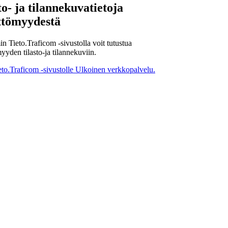
to- ja tilannekuvatietoja
ttömyydestä
n Tieto.Traficom -sivustolla voit tutustua
yyden tilasto-ja tilannekuviin.
eto.Traficom -sivustolle
Ulkoinen verkkopalvelu.