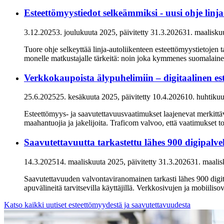
Esteettömyystiedot selkeämmiksi - uusi ohje linja
3.12.2025
3. joulukuuta 2025
, päivitetty
31.3.2026
31. maalisku
Tuore ohje selkeyttää linja-autoliikenteen esteettömyystietojen
monelle matkustajalle tärkeitä: noin joka kymmenes suomalainen 
Verkkokaupoista älypuhelimiin – digitaalinen este
25.6.2025
25. kesäkuuta 2025
, päivitetty
10.4.2026
10. huhtiku
Esteettömyys- ja saavutettavuusvaatimukset laajenevat merkittäv
maahantuojia ja jakelijoita. Traficom valvoo, että vaatimukset to
Saavutettavuutta tarkastettu lähes 900 digipalve
14.3.2025
14. maaliskuuta 2025
, päivitetty
31.3.2026
31. maali
Saavutettavuuden valvontaviranomainen tarkasti lähes 900 digitaa
apuvälineitä tarvitsevilla käyttäjillä. Verkkosivujen ja mobiilis
Katso kaikki uutiset esteettömyydestä ja saavutettavuudesta