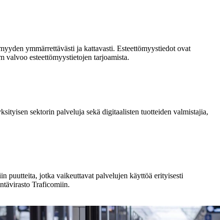
ömyyden ymmärrettävästi ja kattavasti. Esteettömyystiedot ovat
m valvoo esteettömyystietojen tarjoamista.
tyisen sektorin palveluja sekä digitaalisten tuotteiden valmistajia,
 puutteita, jotka vaikeuttavat palvelujen käyttöä erityisesti
intävirasto Traficomiin.