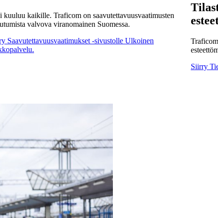
Tilas
i kuuluu kaikille. Traficom on saavutettavuusvaatimusten
estee
eutumista valvova viranomainen Suomessa.
rry Saavutettavuusvaatimukset -sivustolle
Ulkoinen
Traficomi
kkopalvelu.
esteettöm
Siirry Ti