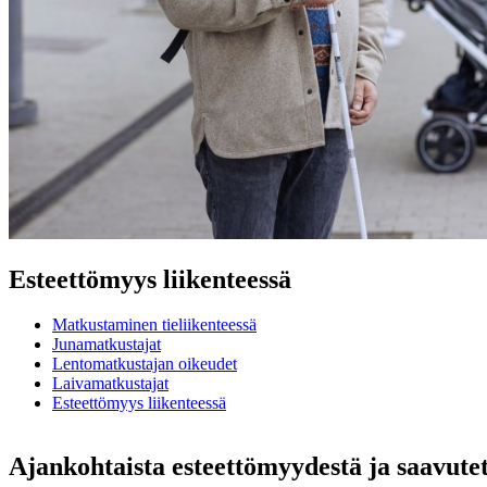
Esteettömyys liikenteessä
Matkustaminen tieliikenteessä
Junamatkustajat
Lentomatkustajan oikeudet
Laivamatkustajat
Esteettömyys liikenteessä
Ajankohtaista esteettömyydestä ja saavute