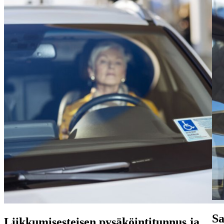
Sa
Liikkumisesteisen pysäköintitunnus ja