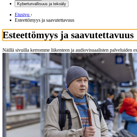
Kyberturvallisuus ja tekoäly
Etusivu
›
Esteettömyys ja saavutettavuus
Esteettömyys ja saavutettavuus
Näillä sivuilla kerromme liikenteen ja audiovisuaalisten palveluiden est