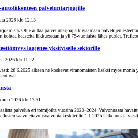
-autoliikenteen palveluntarjoajille
uta 2026
klo
12.13
 tarjoamista. Ohje auttaa palveluntarjoajia kuvaamaan palvelujen esteett
kohtaa haasteita liikkuessaan ja yli 75-vuotiaista lähes puolet. Trafico
ettömyys laajenee yksityiselle sektorille
uta 2026
klo
11.22
ästi: 28.6.2025 alkaen ne koskevat viranomaisten lisäksi myös monia yksi
teutuvat.
lusta
skuuta 2026
klo
13.51
lista palvelua eri toimijoilta vuosina 2020–2024. Valvonnassa havaittiin
ovellusten saavutettavuusvalvonta keskitettiin 1.1.2025 Liikenne- ja viest