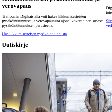
verovapaus
Dig
tot
Traficomin Digikaistalla voit hakea liikkumisesteisten
pysäköintitunnusta ja verovapautusta ajoneuvoveron perusosasta
Sii
pysäköintitunnuksen perusteella.
ver
Hae liikkumisesteisen pysäköintitunnusta
Uutiskirje