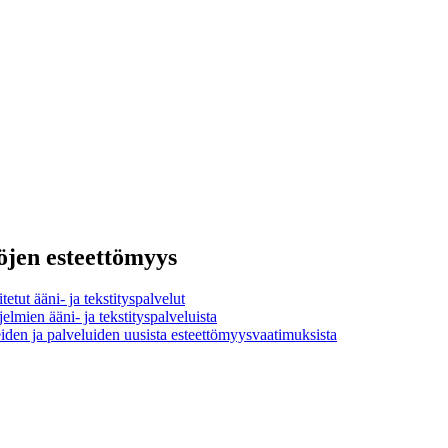
töjen esteettömyys
tetut ääni- ja tekstityspalvelut
lmien ääni- ja tekstityspalveluista
iden ja palveluiden uusista esteettömyysvaatimuksista