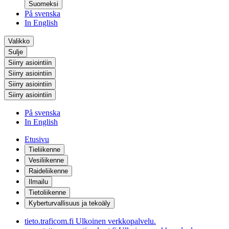
Suomeksi
På svenska
In English
Valikko
Sulje
Siirry asiointiin
Siirry asiointiin
Siirry asiointiin
Siirry asiointiin
På svenska
In English
Etusivu
Tieliikenne
Vesiliikenne
Raideliikenne
Ilmailu
Tietoliikenne
Kyberturvallisuus ja tekoäly
tieto.traficom.fi
Ulkoinen verkkopalvelu.