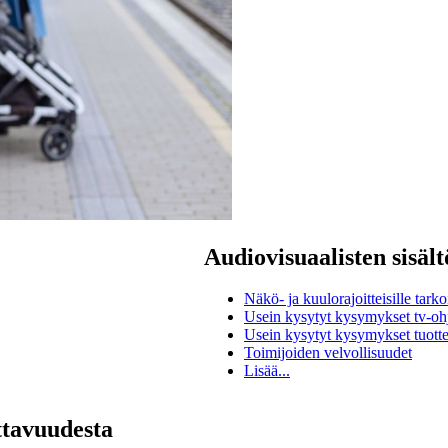
Audiovisuaalisten sisäl
Näkö- ja kuulorajoitteisille tarkoi
Usein kysytyt kysymykset tv-ohje
Usein kysytyt kysymykset tuotte
Toimijoiden velvollisuudet
Lisää...
ttavuudesta