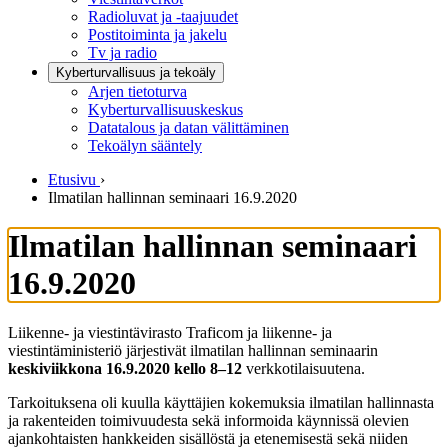
Radioluvat ja -taajuudet
Postitoiminta ja jakelu
Tv ja radio
Kyberturvallisuus ja tekoäly
Arjen tietoturva
Kyberturvallisuuskeskus
Datatalous ja datan välittäminen
Tekoälyn sääntely
Etusivu
›
Ilmatilan hallinnan seminaari 16.9.2020
Ilmatilan hallinnan seminaari
16.9.2020
Liikenne- ja viestintävirasto Traficom ja liikenne- ja
viestintäministeriö järjestivät ilmatilan hallinnan seminaarin
keskiviikkona 16.9.2020 kello 8–12
verkkotilaisuutena.
Tarkoituksena oli kuulla käyttäjien kokemuksia ilmatilan hallinnasta
ja rakenteiden toimivuudesta sekä informoida käynnissä olevien
ajankohtaisten hankkeiden sisällöstä ja etenemisestä sekä niiden