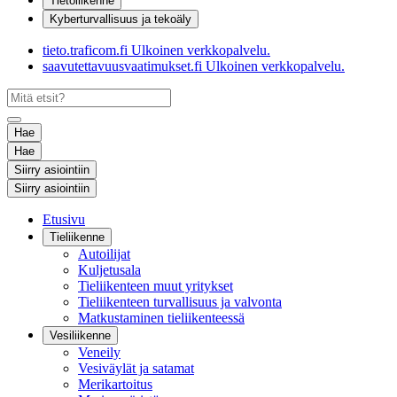
Tietoliikenne
Kyberturvallisuus ja tekoäly
tieto.traficom.fi
Ulkoinen verkkopalvelu.
saavutettavuusvaatimukset.fi
Ulkoinen verkkopalvelu.
Hae
Hae
Siirry asiointiin
Siirry asiointiin
Etusivu
Tieliikenne
Autoilijat
Kuljetusala
Tieliikenteen muut yritykset
Tieliikenteen turvallisuus ja valvonta
Matkustaminen tieliikenteessä
Vesiliikenne
Veneily
Vesiväylät ja satamat
Merikartoitus