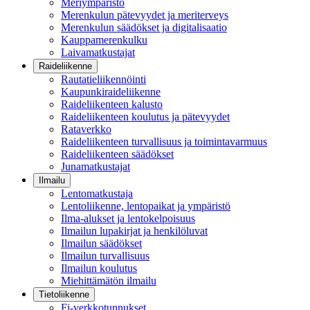
Meriympäristö
Merenkulun pätevyydet ja meriterveys
Merenkulun säädökset ja digitalisaatio
Kauppamerenkulku
Laivamatkustajat
Raideliikenne
Rautatieliikennöinti
Kaupunkiraideliikenne
Raideliikenteen kalusto
Raideliikenteen koulutus ja pätevyydet
Rataverkko
Raideliikenteen turvallisuus ja toimintavarmuus
Raideliikenteen säädökset
Junamatkustajat
Ilmailu
Lentomatkustaja
Lentoliikenne, lentopaikat ja ympäristö
Ilma-alukset ja lentokelpoisuus
Ilmailun lupakirjat ja henkilöluvat
Ilmailun säädökset
Ilmailun turvallisuus
Ilmailun koulutus
Miehittämätön ilmailu
Tietoliikenne
Fi-verkkotunnukset