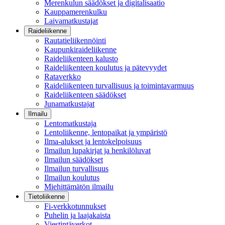
Merenkulun säädökset ja digitalisaatio
Kauppamerenkulku
Laivamatkustajat
Raideliikenne
Rautatieliikennöinti
Kaupunkiraideliikenne
Raideliikenteen kalusto
Raideliikenteen koulutus ja pätevyydet
Rataverkko
Raideliikenteen turvallisuus ja toimintavarmuus
Raideliikenteen säädökset
Junamatkustajat
Ilmailu
Lentomatkustaja
Lentoliikenne, lentopaikat ja ympäristö
Ilma-alukset ja lentokelpoisuus
Ilmailun lupakirjat ja henkilöluvat
Ilmailun säädökset
Ilmailun turvallisuus
Ilmailun koulutus
Miehittämätön ilmailu
Tietoliikenne
Fi-verkkotunnukset
Puhelin ja laajakaista
Viestintäverkot