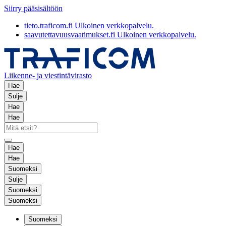
Siirry pääsisältöön
tieto.traficom.fi
Ulkoinen verkkopalvelu.
saavutettavuusvaatimukset.fi
Ulkoinen verkkopalvelu.
Liikenne- ja viestintävirasto
Hae
Sulje
Hae
Hae
Hae
Hae
Suomeksi
Sulje
Suomeksi
Suomeksi
Suomeksi