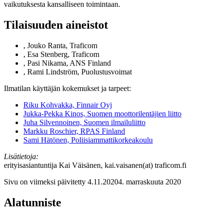
vaikutuksesta kansalliseen toimintaan.
Tilaisuuden aineistot
, Jouko Ranta, Traficom
, Esa Stenberg, Traficom
, Pasi Nikama, ANS Finland
, Rami Lindström, Puolustusvoimat
Ilmatilan käyttäjän kokemukset ja tarpeet:
Riku Kohvakka, Finnair Oyj
Jukka-Pekka Kinos, Suomen moottorilentäjien liitto
Juha Silvennoinen, Suomen ilmailuliitto
Markku Roschier, RPAS Finland
Sami Hätönen, Poliisiammattikorkeakoulu
Lisätietoja:
erityisasiantuntija Kai Väisänen, kai.vaisanen(at) traficom.fi
Sivu on viimeksi päivitetty
4.11.2020
4. marraskuuta 2020
Alatunniste