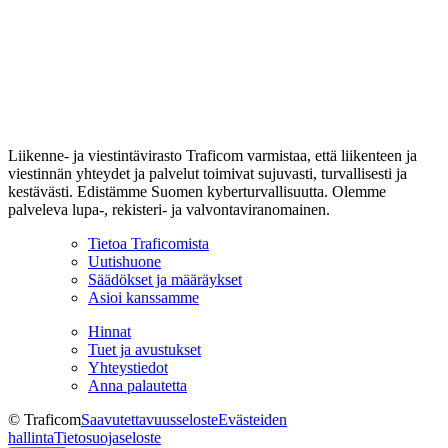
Liikenne- ja viestintävirasto Traficom varmistaa, että liikenteen ja
viestinnän yhteydet ja palvelut toimivat sujuvasti, turvallisesti ja
kestävästi. Edistämme Suomen kyberturvallisuutta. Olemme
palveleva lupa-, rekisteri- ja valvontaviranomainen.
Tietoa Traficomista
Uutishuone
Säädökset ja määräykset
Asioi kanssamme
Hinnat
Tuet ja avustukset
Yhteystiedot
Anna palautetta
© Traficom
Saavutettavuusseloste
Evästeiden
hallinta
Tietosuojaseloste