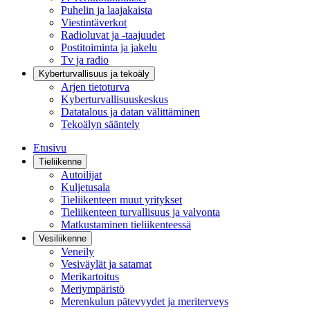
Puhelin ja laajakaista
Viestintäverkot
Radioluvat ja -taajuudet
Postitoiminta ja jakelu
Tv ja radio
Kyberturvallisuus ja tekoäly
Arjen tietoturva
Kyberturvallisuuskeskus
Datatalous ja datan välittäminen
Tekoälyn sääntely
Etusivu
Tieliikenne
Autoilijat
Kuljetusala
Tieliikenteen muut yritykset
Tieliikenteen turvallisuus ja valvonta
Matkustaminen tieliikenteessä
Vesiliikenne
Veneily
Vesiväylät ja satamat
Merikartoitus
Meriympäristö
Merenkulun pätevyydet ja meriterveys