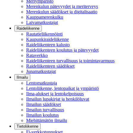
Meriympäristö
Merenkulun pätevyydet ja meriterveys
Merenkulun säädökset ja digitalisaatio
Kauppamerenkulku
Laivamatkustajat
Raideliikenne
Rautatieliikennöinti
Kaupunkiraideliikenne
Raideliikenteen kalusto
Raideliikenteen koulutus ja pätevyydet
Rataverkko
Raideliikenteen turvallisuus ja toimintavarmuus
Raideliikenteen säädökset
Junamatkustajat
Ilmailu
Lentomatkustaja
Lentoliikenne, lentopaikat ja ympäristö
Ilma-alukset ja lentokelpoisuus
Ilmailun lupakirjat ja henkilöluvat
Ilmailun säädökset
Ilmailun turvallisuus
Ilmailun koulutus
Miehittämätön ilmailu
Tietoliikenne
Fi-verkkotunnukset