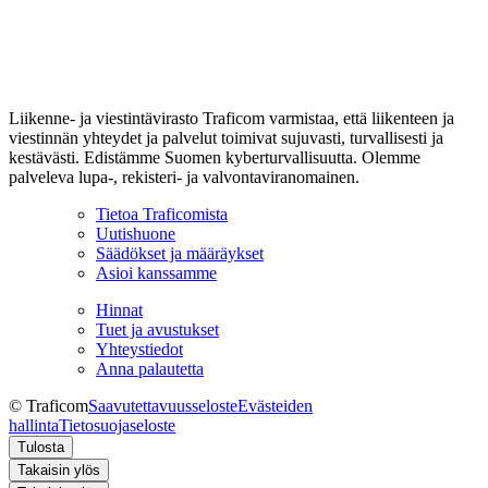
Liikenne- ja viestintävirasto Traficom varmistaa, että liikenteen ja
viestinnän yhteydet ja palvelut toimivat sujuvasti, turvallisesti ja
kestävästi. Edistämme Suomen kyberturvallisuutta. Olemme
palveleva lupa-, rekisteri- ja valvontaviranomainen.
Tietoa Traficomista
Uutishuone
Säädökset ja määräykset
Asioi kanssamme
Hinnat
Tuet ja avustukset
Yhteystiedot
Anna palautetta
© Traficom
Saavutettavuusseloste
Evästeiden
hallinta
Tietosuojaseloste
Tulosta
Takaisin ylös