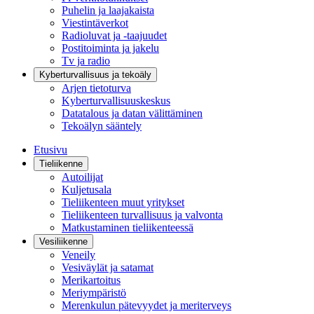
Puhelin ja laajakaista
Viestintäverkot
Radioluvat ja -taajuudet
Postitoiminta ja jakelu
Tv ja radio
Kyberturvallisuus ja tekoäly
Arjen tietoturva
Kyberturvallisuuskeskus
Datatalous ja datan välittäminen
Tekoälyn sääntely
Etusivu
Tieliikenne
Autoilijat
Kuljetusala
Tieliikenteen muut yritykset
Tieliikenteen turvallisuus ja valvonta
Matkustaminen tieliikenteessä
Vesiliikenne
Veneily
Vesiväylät ja satamat
Merikartoitus
Meriympäristö
Merenkulun pätevyydet ja meriterveys