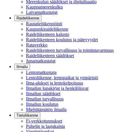
Merenkulun säädökset ja digitalisaatio
Kauppamerenkulku
Laivamatkustajat
Raideliikenne
Rautatieliikennöinti
Kaupunkiraideliikenne
Raideliikenteen kalusto
Raideliikenteen koulutus ja pätevyydet
Rataverkko
Raideliikenteen turvallisuus ja toimintavarmuus
Raideliikenteen säädökset
Junamatkustajat
Ilmailu
Lentomatkustaja
Lentoliikenne, lentopaikat ja ympäristö
Ilma-alukset ja lentokelpoisuus
Ilmailun lupakirjat ja henkilöluvat
Ilmailun säädökset
Ilmailun turvallisuus
Ilmailun koulutus
Miehittämätön ilmailu
Tietoliikenne
Fi-verkkotunnukset
Puhelin ja laajakaista
Viestintäverkot