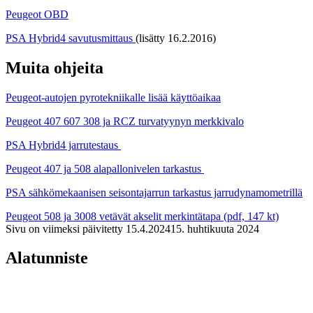
Peugeot OBD
PSA Hybrid4 savutusmittaus
(lisätty 16.2.2016)
Muita ohjeita
Peugeot-autojen pyrotekniikalle lisää käyttöaikaa
Peugeot 407 607 308 ja RCZ turvatyynyn merkkivalo
PSA Hybrid4 jarrutestaus
Peugeot 407 ja 508 alapallonivelen tarkastus
PSA sähkömekaanisen seisontajarrun tarkastus jarrudynamometrillä
Peugeot 508 ja 3008 vetävät akselit merkintätapa (pdf, 147 kt)
Sivu on viimeksi päivitetty
15.4.2024
15. huhtikuuta 2024
Alatunniste