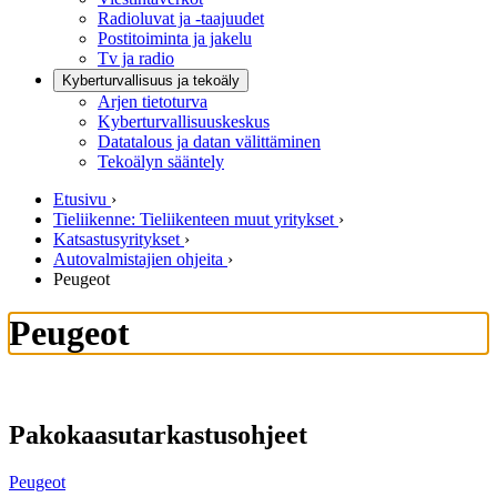
Radioluvat ja -taajuudet
Postitoiminta ja jakelu
Tv ja radio
Kyberturvallisuus ja tekoäly
Arjen tietoturva
Kyberturvallisuuskeskus
Datatalous ja datan välittäminen
Tekoälyn sääntely
Etusivu
›
Tieliikenne: Tieliikenteen muut yritykset
›
Katsastusyritykset
›
Autovalmistajien ohjeita
›
Peugeot
Peugeot
Pakokaasutarkastusohjeet
Peugeot