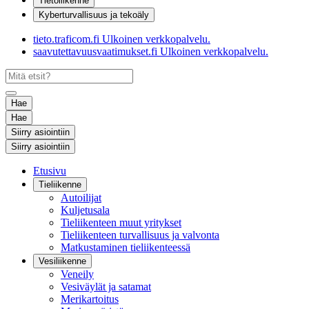
Tietoliikenne
Kyberturvallisuus ja tekoäly
tieto.traficom.fi
Ulkoinen verkkopalvelu.
saavutettavuusvaatimukset.fi
Ulkoinen verkkopalvelu.
Hae
Hae
Siirry asiointiin
Siirry asiointiin
Etusivu
Tieliikenne
Autoilijat
Kuljetusala
Tieliikenteen muut yritykset
Tieliikenteen turvallisuus ja valvonta
Matkustaminen tieliikenteessä
Vesiliikenne
Veneily
Vesiväylät ja satamat
Merikartoitus