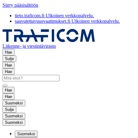
Siirry pääsisältöön
tieto.traficom.fi
Ulkoinen verkkopalvelu.
saavutettavuusvaatimukset.fi
Ulkoinen verkkopalvelu.
Liikenne- ja viestintävirasto
Hae
Sulje
Hae
Hae
Hae
Hae
Suomeksi
Sulje
Suomeksi
Suomeksi
Suomeksi