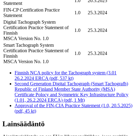
1.0
20.5.2025
Statement
FIN-CP Certification Practice
1.0
25.3.2024
Statement
Digital Tachograph System
Certification Practice Statement of
1.0
25.3.2024
Finnish
MSCA Version No. 1.0
Smart Tachograph System
Certification Practice Statement of
1.0
25.3.2024
Finnish
MSCA Version No. 1.0
Finnish NCA policy for the Tachograph system (3.01
26.2.2024 ERCA (pdf, 537 kt)
Second Generation Digital Tachograph (Smart Tachografh)
Republic of Finland Member State Authority (MSA)
Certificate Polocy and Symmetric Key Infrastructure Policy
(1.01, 26.2.2024 ERCA) (pdf, 1 Mt)
Approval of the FIN-CIA Practice Statement (1.0, 20.5.2025)
(pdf, 45 kt)
Lainsäädäntö