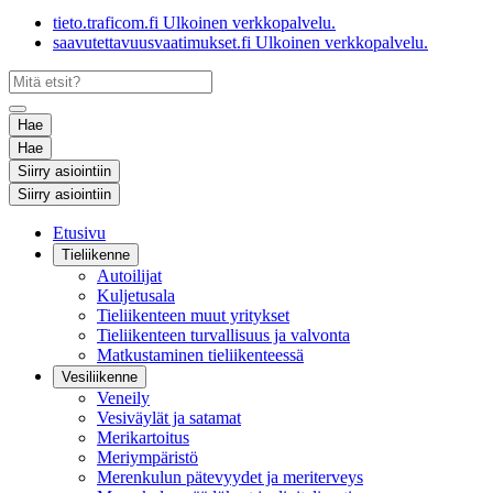
tieto.traficom.fi
Ulkoinen verkkopalvelu.
saavutettavuusvaatimukset.fi
Ulkoinen verkkopalvelu.
Hae
Hae
Siirry asiointiin
Siirry asiointiin
Etusivu
Tieliikenne
Autoilijat
Kuljetusala
Tieliikenteen muut yritykset
Tieliikenteen turvallisuus ja valvonta
Matkustaminen tieliikenteessä
Vesiliikenne
Veneily
Vesiväylät ja satamat
Merikartoitus
Meriympäristö
Merenkulun pätevyydet ja meriterveys