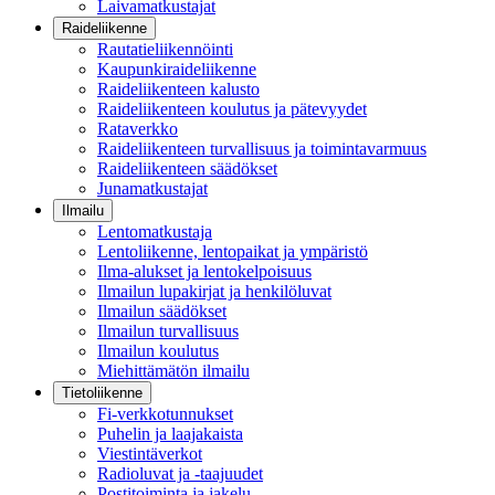
Laivamatkustajat
Raideliikenne
Rautatieliikennöinti
Kaupunkiraideliikenne
Raideliikenteen kalusto
Raideliikenteen koulutus ja pätevyydet
Rataverkko
Raideliikenteen turvallisuus ja toimintavarmuus
Raideliikenteen säädökset
Junamatkustajat
Ilmailu
Lentomatkustaja
Lentoliikenne, lentopaikat ja ympäristö
Ilma-alukset ja lentokelpoisuus
Ilmailun lupakirjat ja henkilöluvat
Ilmailun säädökset
Ilmailun turvallisuus
Ilmailun koulutus
Miehittämätön ilmailu
Tietoliikenne
Fi-verkkotunnukset
Puhelin ja laajakaista
Viestintäverkot
Radioluvat ja -taajuudet
Postitoiminta ja jakelu