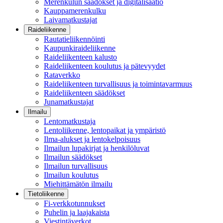
Merenkulun säädökset ja digitalisaatio
Kauppamerenkulku
Laivamatkustajat
Raideliikenne
Rautatieliikennöinti
Kaupunkiraideliikenne
Raideliikenteen kalusto
Raideliikenteen koulutus ja pätevyydet
Rataverkko
Raideliikenteen turvallisuus ja toimintavarmuus
Raideliikenteen säädökset
Junamatkustajat
Ilmailu
Lentomatkustaja
Lentoliikenne, lentopaikat ja ympäristö
Ilma-alukset ja lentokelpoisuus
Ilmailun lupakirjat ja henkilöluvat
Ilmailun säädökset
Ilmailun turvallisuus
Ilmailun koulutus
Miehittämätön ilmailu
Tietoliikenne
Fi-verkkotunnukset
Puhelin ja laajakaista
Viestintäverkot