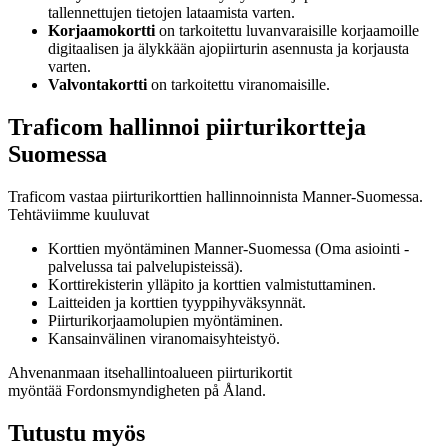
tallennettujen tietojen lataamista varten.
Korjaamokortti
on tarkoitettu luvanvaraisille korjaamoille
digitaalisen ja älykkään ajopiirturin asennusta ja korjausta
varten.
Valvontakortti
on tarkoitettu viranomaisille.
Traficom hallinnoi piirturikortteja
Suomessa
Traficom vastaa piirturikorttien hallinnoinnista Manner-Suomessa.
Tehtäviimme kuuluvat
Korttien myöntäminen Manner-Suomessa (Oma asiointi -
palvelussa tai palvelupisteissä).
Korttirekisterin ylläpito ja korttien valmistuttaminen.
Laitteiden ja korttien tyyppihyväksynnät.
Piirturikorjaamolupien myöntäminen.
Kansainvälinen viranomaisyhteistyö.
Ahvenanmaan itsehallintoalueen piirturikortit
myöntää Fordonsmyndigheten på Åland.
Tutustu myös