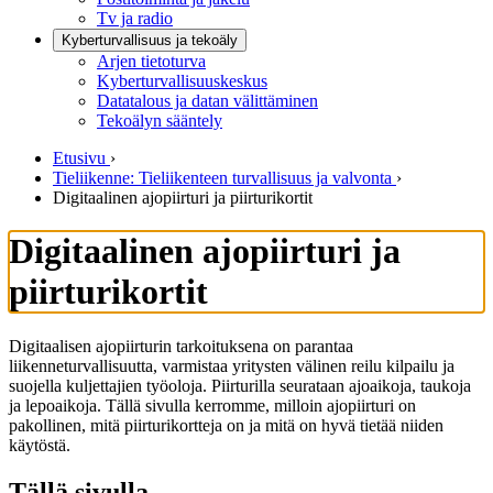
Tv ja radio
Kyberturvallisuus ja tekoäly
Arjen tietoturva
Kyberturvallisuuskeskus
Datatalous ja datan välittäminen
Tekoälyn sääntely
Etusivu
›
Tieliikenne: Tieliikenteen turvallisuus ja valvonta
›
Digitaalinen ajopiirturi ja piirturikortit
Digitaalinen ajopiirturi ja
piirturikortit
Digitaalisen ajopiirturin tarkoituksena on parantaa
liikenneturvallisuutta, varmistaa yritysten välinen reilu kilpailu ja
suojella kuljettajien työoloja. Piirturilla seurataan ajoaikoja, taukoja
ja lepoaikoja. Tällä sivulla kerromme, milloin ajopiirturi on
pakollinen, mitä piirturikortteja on ja mitä on hyvä tietää niiden
käytöstä.
Tällä sivulla