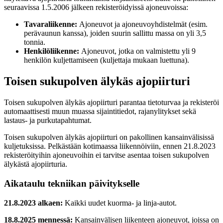
seuraavissa 1.5.2006 jälkeen rekisteröidyissä ajoneuvoissa:
Tavaraliikenne:
Ajoneuvot ja ajoneuvoyhdistelmät (esim.
perävaunun kanssa), joiden suurin sallittu massa on yli 3,5
tonnia.
Henkilöliikenne:
Ajoneuvot, jotka on valmistettu yli 9
henkilön kuljettamiseen (kuljettaja mukaan luettuna).
Toisen sukupolven älykäs ajopiirturi
Toisen sukupolven älykäs ajopiirturi parantaa tietoturvaa ja rekisteröi
automaattisesti muun muassa sijaintitiedot, rajanylitykset sekä
lastaus- ja purkutapahtumat.
Toisen sukupolven älykäs ajopiirturi on pakollinen kansainvälisissä
kuljetuksissa. Pelkästään kotimaassa liikennöiviin, ennen 21.8.2023
rekisteröityihin ajoneuvoihin ei tarvitse asentaa toisen sukupolven
älykästä ajopiirturia.
Aikataulu tekniikan päivitykselle
21.8.2023 alkaen:
Kaikki uudet kuorma- ja linja-autot.
18.8.2025 mennessä:
Kansainvälisen liikenteen ajoneuvot, joissa on