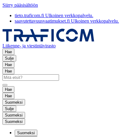
Siirry pääsisältöön
tieto.traficom.fi
Ulkoinen verkkopalvelu.
saavutettavuusvaatimukset.fi
Ulkoinen verkkopalvelu.
Liikenne- ja viestintävirasto
Hae
Sulje
Hae
Hae
Hae
Hae
Suomeksi
Sulje
Suomeksi
Suomeksi
Suomeksi