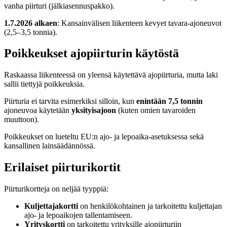
vanha piirturi (jälkiasennuspakko).
1.7.2026 alkaen
: Kansainvälisen liikenteen kevyet tavara-ajoneuvot
(2,5–3,5 tonnia).
Poikkeukset ajopiirturin käytöstä
Raskaassa liikenteessä on yleensä käytettävä ajopiirturia, mutta laki
sallii tiettyjä poikkeuksia.
Piirturia ei tarvita esimerkiksi silloin, kun
enintään 7,5 tonnin
ajoneuvoa käytetään
yksityisajoon
(kuten omien tavaroiden
muuttoon).
Poikkeukset on lueteltu EU:n ajo- ja lepoaika-asetuksessa sekä
kansallinen lainsäädännössä.
Erilaiset piirturikortit
Piirturikortteja on neljää tyyppiä:
Kuljettajakortti
on henkilökohtainen ja tarkoitettu kuljettajan
ajo- ja lepoaikojen tallentamiseen.
Yrityskortti
on tarkoitettu yrityksille ajopiirturiin