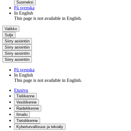
Suomeksi
På svenska
In English
This page is not available in English.
Valikko
Sulje
Siirry asiointiin
Siirry asiointiin
Siirry asiointiin
Siirry asiointiin
På svenska
In English
This page is not available in English.
Etusivu
Tieliikenne
Vesiliikenne
Raideliikenne
Ilmailu
Tietoliikenne
Kyberturvallisuus ja tekoäly