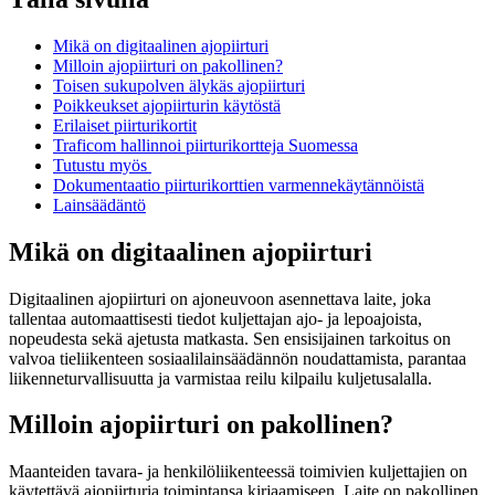
Mikä on digitaalinen ajopiirturi
Milloin ajopiirturi on pakollinen?
Toisen sukupolven älykäs ajopiirturi
Poikkeukset ajopiirturin käytöstä
Erilaiset piirturikortit
Traficom hallinnoi piirturikortteja Suomessa
Tutustu myös
Dokumentaatio piirturikorttien varmennekäytännöistä
Lainsäädäntö
Mikä on digitaalinen ajopiirturi
Digitaalinen ajopiirturi on ajoneuvoon asennettava laite, joka
tallentaa automaattisesti tiedot kuljettajan ajo- ja lepoajoista,
nopeudesta sekä ajetusta matkasta. Sen ensisijainen tarkoitus on
valvoa tieliikenteen sosiaalilainsäädännön noudattamista, parantaa
liikenneturvallisuutta ja varmistaa reilu kilpailu kuljetusalalla.
Milloin ajopiirturi on pakollinen?
Maanteiden tavara- ja henkilöliikenteessä toimivien kuljettajien on
käytettävä ajopiirturia toimintansa kirjaamiseen. Laite on pakollinen