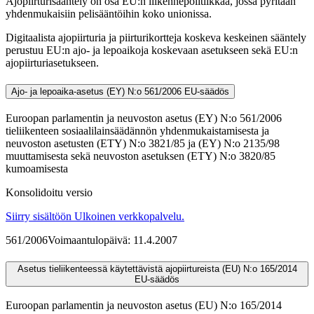
Ajopiirturisääntely on osa EU:n liikennepolitiikkaa, jossa pyritään
yhdenmukaisiin pelisääntöihin koko unionissa.
Digitaalista ajopiirturia ja piirturikortteja koskeva keskeinen sääntely
perustuu EU:n ajo- ja lepoaikoja koskevaan asetukseen sekä EU:n
ajopiirturiasetukseen.
Ajo- ja lepoaika-asetus (EY) N:o 561/2006
EU-säädös
Euroopan parlamentin ja neuvoston asetus (EY) N:o 561/2006
tieliikenteen sosiaalilainsäädännön yhdenmukaistamisesta ja
neuvoston asetusten (ETY) N:o 3821/85 ja (EY) N:o 2135/98
muuttamisesta sekä neuvoston asetuksen (ETY) N:o 3820/85
kumoamisesta
Konsolidoitu versio
Siirry sisältöön
Ulkoinen verkkopalvelu.
561/2006
Voimaantulopäivä: 11.4.2007
Asetus tieliikenteessä käytettävistä ajopiirtureista (EU) N:o 165/2014
EU-säädös
Euroopan parlamentin ja neuvoston asetus (EU) N:o 165/2014