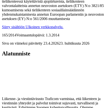
tieliikenteessä käytettävistä ajopiirtureista, tieliikenteen
valvontalaitteista annetun neuvoston asetuksen (ETY) N:o 3821/85
kumoamisesta sekä tieliikenteen sosiaalilainsäädännön
yhdenmukaistamisesta annetun Euroopan parlamentin ja neuvoston
asetuksen (EY) N:o 561/2006 muuttamisesta
Siirry sisältöön
Ulkoinen verkkopalvelu.
165/2014
Voimaantulopäivä: 1.3.2014
Sivu on viimeksi päivitetty
23.4.2026
23. huhtikuuta 2026
Alatunniste
Liikenne- ja viestintävirasto Traficom varmistaa, että liikenteen ja
viestinnän yhteydet ja palvelut toimivat sujuvasti, turvallisesti ja
kestävästi. Edistämme Suomen kyberturvallisuutta. Olemme