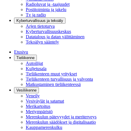
Radioluvat ja -taajuudet
Postitoiminta ja jakelu
Tv ja radio
Kyberturvallisuus ja tekoäly
Arjen tietoturva
Kyberturvallisuuskeskus
Datatalous ja datan välittäminen
Tekoälyn sääntely
Etusivu
Tieliikenne
Autoilijat
Kuljetusala
Tieliikenteen muut yritykset
Tieliikenteen turvallisuus ja valvonta
Matkustaminen tieliikenteessä
Vesiliikenne
Veneily
Vesiväylät ja satamat
Merikartoitus
Meriympäristö
Merenkulun pätevyydet ja meriterveys
Merenkulun säädökset ja digitalisaatio
Kauppamerenkulku