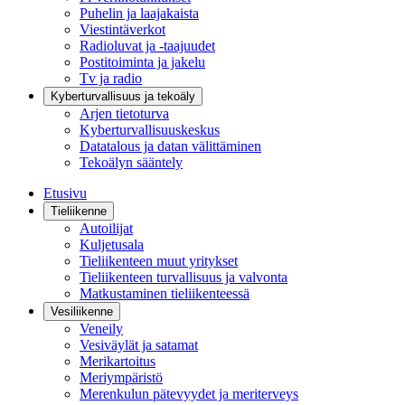
Puhelin ja laajakaista
Viestintäverkot
Radioluvat ja -taajuudet
Postitoiminta ja jakelu
Tv ja radio
Kyberturvallisuus ja tekoäly
Arjen tietoturva
Kyberturvallisuuskeskus
Datatalous ja datan välittäminen
Tekoälyn sääntely
Etusivu
Tieliikenne
Autoilijat
Kuljetusala
Tieliikenteen muut yritykset
Tieliikenteen turvallisuus ja valvonta
Matkustaminen tieliikenteessä
Vesiliikenne
Veneily
Vesiväylät ja satamat
Merikartoitus
Meriympäristö
Merenkulun pätevyydet ja meriterveys