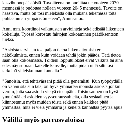
kasvihuonepäästöistä. Tavoitteena on puolittaa ne vuoteen 2030
mennessä ja pudottaa nollaan vuoteen 2045 mennessä. Tavoite on
haastava, mutta on tosi mielekästä olla mukana tekemässä töitä
puhtaamman ympäristön eteen", Anni sanoo.
Anni mm. koordinoi vaikutusten arviointeja sekä edistää liikenteen
kokeiluja. Työssä korostuu faktojen kokoaminen päätöksenteon
tueksi.
"Asioista tarvitaan tosi paljon tietoa lukemattomista eri
näkökulmista, ennen kuin voidaan tehdä jokin päätös. Tätä tietoa
saan olla kokoamassa. Töideni lopputulokset eivät vaikuta tai aina
edes näy suoraan kaikelle kansalle, mutta pidän niitä silti tosi
tärkeinä yhteiskunnan kannalta."
"Sanoisin, että tehtävässäni pitää olla generalisti. Kun työpöydällä
on vähän sitä sun tätä, on hyvä ymmärtää monista asioista jonkin
verran, jotta saa asioita vietyä eteenpäin. Toisin sanoen on hyvä
ymmärtää eri asioiden syy-seuraussuhteita, olla sosiaalinen ja
kiinnostunut myös muiden töistä sekä ennen kaikkea pitää
ymmärtää, mitä ei vielä ymmärrä ja keneltä kannattaa pyytää apua."
Välillä myös parrasvaloissa