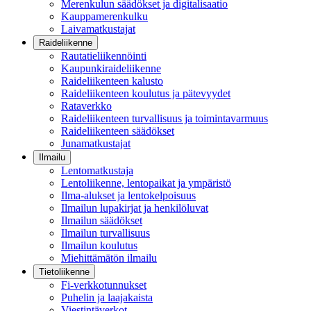
Merenkulun säädökset ja digitalisaatio
Kauppamerenkulku
Laivamatkustajat
Raideliikenne
Rautatieliikennöinti
Kaupunkiraideliikenne
Raideliikenteen kalusto
Raideliikenteen koulutus ja pätevyydet
Rataverkko
Raideliikenteen turvallisuus ja toimintavarmuus
Raideliikenteen säädökset
Junamatkustajat
Ilmailu
Lentomatkustaja
Lentoliikenne, lentopaikat ja ympäristö
Ilma-alukset ja lentokelpoisuus
Ilmailun lupakirjat ja henkilöluvat
Ilmailun säädökset
Ilmailun turvallisuus
Ilmailun koulutus
Miehittämätön ilmailu
Tietoliikenne
Fi-verkkotunnukset
Puhelin ja laajakaista
Viestintäverkot