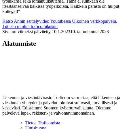
työaikansa sekä lomakuukautensa. Tämä ei suinkaan ole
itsestäänselvää kaikissa työpaikoissa. Kaikkein parasta on huiput
kollegat!"
Katso Annin esittelyvideo Youtubessa
Ulkoinen verkkopalvelu.
Tutustu muihin traficomilaisiin
Sivu on viimeksi päivitetty
10.1.2023
10. tammikuuta 2023
Alatunniste
Liikenne- ja viestintävirasto Traficom varmistaa, että liikenteen ja
viestinnän yhteydet ja palvelut toimivat sujuvasti, turvallisesti ja
kestävästi. Edistämme Suomen kyberturvallisuutta. Olemme
palveleva lupa-, rekisteri- ja valvontaviranomainen.
Tietoa Traficomista
Uutishuone