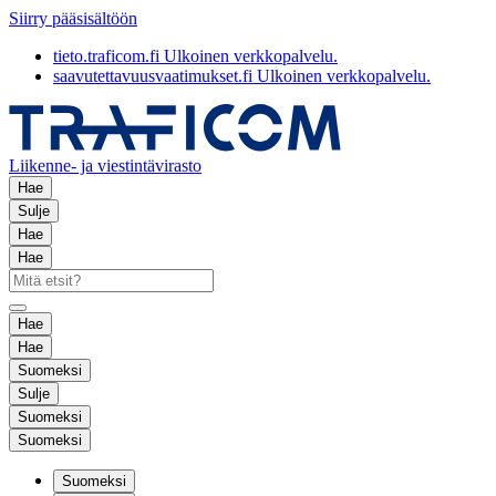
Siirry pääsisältöön
tieto.traficom.fi
Ulkoinen verkkopalvelu.
saavutettavuusvaatimukset.fi
Ulkoinen verkkopalvelu.
Liikenne- ja viestintävirasto
Hae
Sulje
Hae
Hae
Hae
Hae
Suomeksi
Sulje
Suomeksi
Suomeksi
Suomeksi