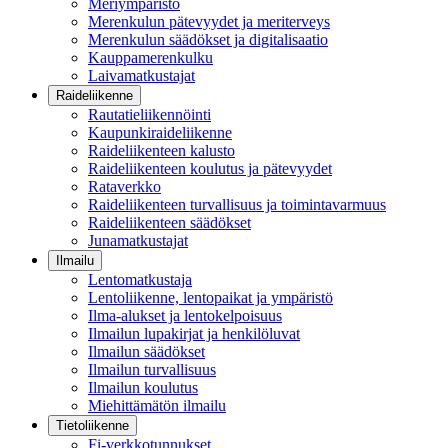
Meriympäristö
Merenkulun pätevyydet ja meriterveys
Merenkulun säädökset ja digitalisaatio
Kauppamerenkulku
Laivamatkustajat
Raideliikenne
Rautatieliikennöinti
Kaupunkiraideliikenne
Raideliikenteen kalusto
Raideliikenteen koulutus ja pätevyydet
Rataverkko
Raideliikenteen turvallisuus ja toimintavarmuus
Raideliikenteen säädökset
Junamatkustajat
Ilmailu
Lentomatkustaja
Lentoliikenne, lentopaikat ja ympäristö
Ilma-alukset ja lentokelpoisuus
Ilmailun lupakirjat ja henkilöluvat
Ilmailun säädökset
Ilmailun turvallisuus
Ilmailun koulutus
Miehittämätön ilmailu
Tietoliikenne
Fi-verkkotunnukset