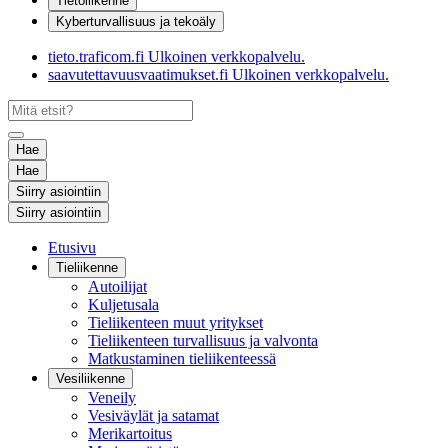
Tietoliikenne
Kyberturvallisuus ja tekoäly
tieto.traficom.fi
Ulkoinen verkkopalvelu.
saavutettavuusvaatimukset.fi
Ulkoinen verkkopalvelu.
Hae
Hae
Siirry asiointiin
Siirry asiointiin
Etusivu
Tieliikenne
Autoilijat
Kuljetusala
Tieliikenteen muut yritykset
Tieliikenteen turvallisuus ja valvonta
Matkustaminen tieliikenteessä
Vesiliikenne
Veneily
Vesiväylät ja satamat
Merikartoitus