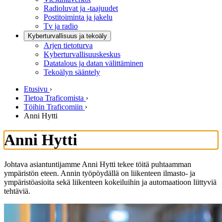
Radioluvat ja -taajuudet
Postitoiminta ja jakelu
Tv ja radio
Kyberturvallisuus ja tekoäly
Arjen tietoturva
Kyberturvallisuuskeskus
Datatalous ja datan välittäminen
Tekoälyn sääntely
Etusivu
›
Tietoa Traficomista
›
Töihin Traficomiin
›
Anni Hytti
Anni Hytti
Johtava asiantuntijamme Anni Hytti tekee töitä puhtaamman
ympäristön eteen. Annin työpöydällä on liikenteen ilmasto- ja
ympäristöasioita sekä liikenteen kokeiluihin ja automaatioon liittyviä
tehtäviä.