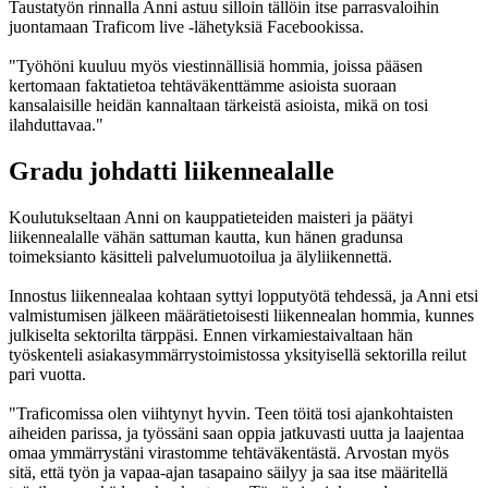
Taustatyön rinnalla Anni astuu silloin tällöin itse parrasvaloihin
juontamaan Traficom live -lähetyksiä Facebookissa.
"Työhöni kuuluu myös viestinnällisiä hommia, joissa pääsen
kertomaan faktatietoa tehtäväkenttämme asioista suoraan
kansalaisille heidän kannaltaan tärkeistä asioista, mikä on tosi
ilahduttavaa."
Gradu johdatti liikennealalle
Koulutukseltaan Anni on kauppatieteiden maisteri ja päätyi
liikennealalle vähän sattuman kautta, kun hänen gradunsa
toimeksianto käsitteli palvelumuotoilua ja älyliikennettä.
Innostus liikennealaa kohtaan syttyi lopputyötä tehdessä, ja Anni etsi
valmistumisen jälkeen määrätietoisesti liikennealan hommia, kunnes
julkiselta sektorilta tärppäsi. Ennen virkamiestaivaltaan hän
työskenteli asiakasymmärrystoimistossa yksityisellä sektorilla reilut
pari vuotta.
"Traficomissa olen viihtynyt hyvin. Teen töitä tosi ajankohtaisten
aiheiden parissa, ja työssäni saan oppia jatkuvasti uutta ja laajentaa
omaa ymmärrystäni virastomme tehtäväkentästä. Arvostan myös
sitä, että työn ja vapaa-ajan tasapaino säilyy ja saa itse määritellä