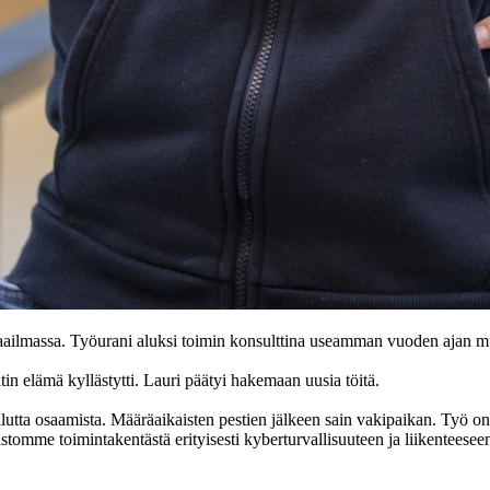
aailmassa. Työurani aluksi toimin konsulttina useamman vuoden ajan mu
 elämä kyllästytti. Lauri päätyi hakemaan uusia töitä.
llutta osaamista. Määräaikaisten pestien jälkeen sain vakipaikan. Työ on o
tomme toimintakentästä erityisesti kyberturvallisuuteen ja liikenteeseen l