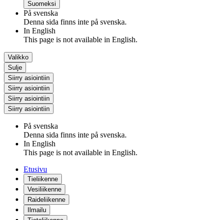
Suomeksi
På svenska
Denna sida finns inte på svenska.
In English
This page is not available in English.
Valikko
Sulje
Siirry asiointiin
Siirry asiointiin
Siirry asiointiin
Siirry asiointiin
På svenska
Denna sida finns inte på svenska.
In English
This page is not available in English.
Etusivu
Tieliikenne
Vesiliikenne
Raideliikenne
Ilmailu