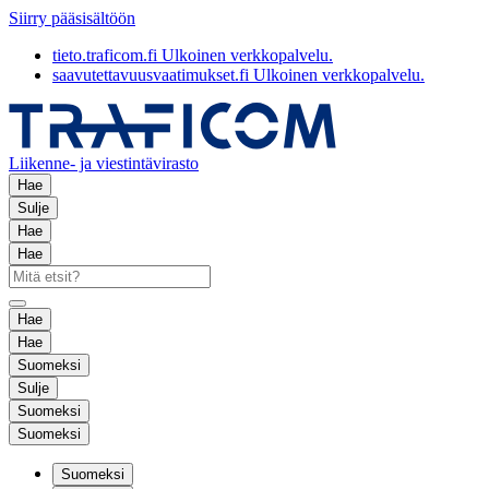
Siirry pääsisältöön
tieto.traficom.fi
Ulkoinen verkkopalvelu.
saavutettavuusvaatimukset.fi
Ulkoinen verkkopalvelu.
Liikenne- ja viestintävirasto
Hae
Sulje
Hae
Hae
Hae
Hae
Suomeksi
Sulje
Suomeksi
Suomeksi
Suomeksi