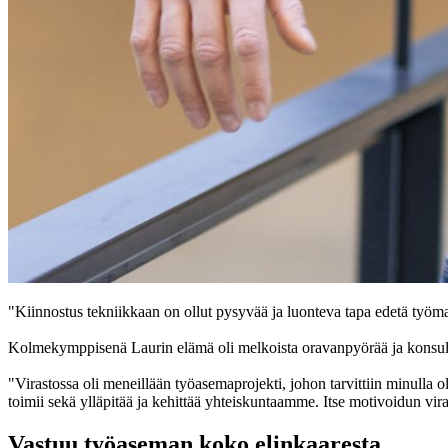
"Kiinnostus tekniikkaan on ollut pysyvää ja luonteva tapa edetä työm
Kolmekymppisenä Laurin elämä oli melkoista oravanpyörää ja konsultin
"Virastossa oli meneillään työasemaprojekti, johon tarvittiin minulla o
toimii sekä ylläpitää ja kehittää yhteiskuntaamme. Itse motivoidun viras
Vastuu työaseman koko elinkaaresta