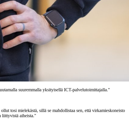
utamalla suuremmalla yksityisellä ICT-palvelutoimittajalla."
llut tosi mielekästä, sillä se mahdollistaa sen, että virkamieskoneisto
iittyvistä aiheista."