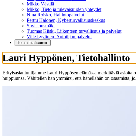
Mikko Västilä
Mikko, Tieto ja tulevaisuuden yhteydet
Nina Roisko, Hallintopalvelut
Perttu Halonen, Kyberturvallisuuskeskus
Suvi Jousmäki
Tuomas Kiiski, Liikenteen turvallisuus ja palvelut
Ville Lyytinen, Autoilijan palvelut
Töihin Traficomiin
Lauri Hyppönen, Tietohallinto
Erityisasiantuntijamme Lauri Hyppösen elämässä merkittäviä asioita ova
huippuunsa. Vähitellen hän ymmärsi, että hänellähän on osaamista, jos