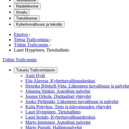
Vesiliikenne
Raideliikenne
Ilmailu
Tietoliikenne
Kyberturvallisuus ja tekoäly
Etusivu
›
Tietoa Traficomista
›
Töihin Traficomiin
›
Lauri Hyppönen, Tietohallinto
Töihin Traficomiin
Tutustu Traficomilaisiin
Anni Hytti
Eija Alavesa, Kyberturvallisuuskeskus
Henrika Björkell-Virta, Liikenteen turvallisuus ja palvelu
Johanna Simkin, Autoilijan palvelut
Joonas Orkola, Digitaaliset yhteydet
Jouko Pirttimäki, Liikenteen turvallisuus ja palvelut
Kaija Potrykus, Tieto ja tulevaisuuden yhteydet
Lauri Hyppönen, Tietohallinto
Lauri Isotalo, Kyberturvallisuuskeskus
Marjo Immonen, Autoilijan palvelut
Marjo Puputti, Hallintopalvelut