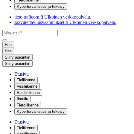
Tietoliikenne
Kyberturvallisuus ja tekoäly
tieto.traficom.fi
Ulkoinen verkkopalvelu.
saavutettavuusvaatimukset.fi
Ulkoinen verkkopalvelu.
Hae
Hae
Siirry asiointiin
Siirry asiointiin
Etusivu
Tieliikenne
Vesiliikenne
Raideliikenne
Ilmailu
Tietoliikenne
Kyberturvallisuus ja tekoäly
Etusivu
Tieliikenne