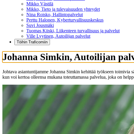
Mikko Västilä
Mikko, Tieto ja tulevaisuuden yhteydet
Nina Roisko, Hallintopalvelut
Perttu Halonen, Kyberturvallisuuskeskus
Suvi Jousmäki
Tuomas Kiiski, Liikenteen turvallisuus ja palvelut
Ville Lyytinen, Autoilijan palvelut
Töihin Traficomiin
Johanna Simkin, Autoilijan pal
Johtava asiantuntijamme Johanna Simkin kehittää työkseen toimivia sähkö
kun voi kertoa olleensa mukana toteuttamassa palvelua, joka on helppo