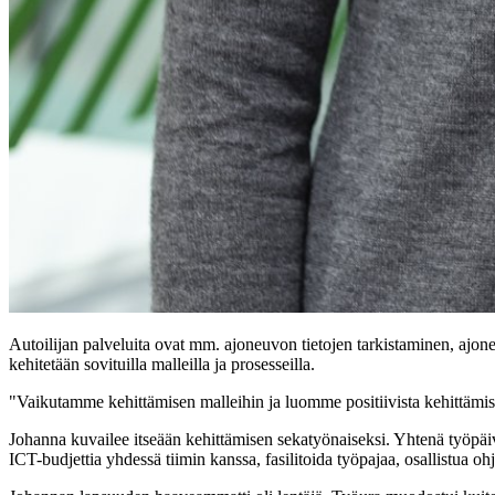
Autoilijan palveluita ovat mm. ajoneuvon tietojen tarkistaminen, ajo
kehitetään sovituilla malleilla ja prosesseilla.
"Vaikutamme kehittämisen malleihin ja luomme positiivista kehittämis
Johanna kuvailee itseään kehittämisen sekatyönaiseksi. Yhtenä työpäiv
ICT-budjettia yhdessä tiimin kanssa, fasilitoida työpajaa, osallistua 