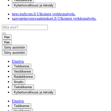
Tietoliikenne
Kyberturvallisuus ja tekoäly
tieto.traficom.fi
Ulkoinen verkkopalvelu.
saavutettavuusvaatimukset.fi
Ulkoinen verkkopalvelu.
Hae
Hae
Siirry asiointiin
Siirry asiointiin
Etusivu
Tieliikenne
Vesiliikenne
Raideliikenne
Ilmailu
Tietoliikenne
Kyberturvallisuus ja tekoäly
Etusivu
Tieliikenne