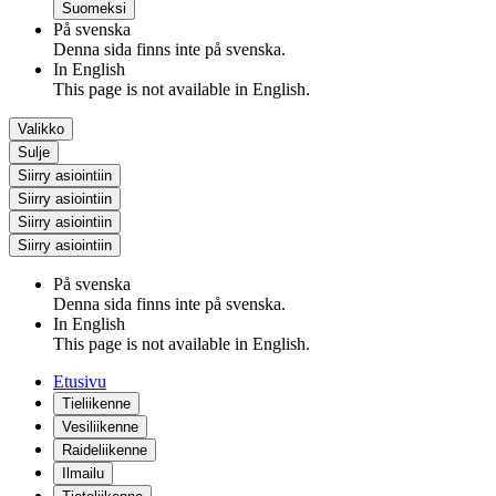
Suomeksi
På svenska
Denna sida finns inte på svenska.
In English
This page is not available in English.
Valikko
Sulje
Siirry asiointiin
Siirry asiointiin
Siirry asiointiin
Siirry asiointiin
På svenska
Denna sida finns inte på svenska.
In English
This page is not available in English.
Etusivu
Tieliikenne
Vesiliikenne
Raideliikenne
Ilmailu