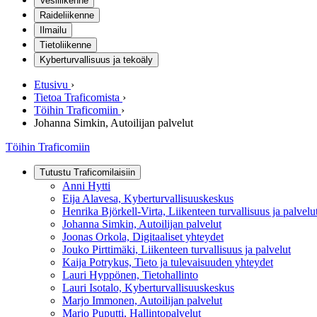
Vesiliikenne
Raideliikenne
Ilmailu
Tietoliikenne
Kyberturvallisuus ja tekoäly
Etusivu
›
Tietoa Traficomista
›
Töihin Traficomiin
›
Johanna Simkin, Autoilijan palvelut
Töihin Traficomiin
Tutustu Traficomilaisiin
Anni Hytti
Eija Alavesa, Kyberturvallisuuskeskus
Henrika Björkell-Virta, Liikenteen turvallisuus ja palvelu
Johanna Simkin, Autoilijan palvelut
Joonas Orkola, Digitaaliset yhteydet
Jouko Pirttimäki, Liikenteen turvallisuus ja palvelut
Kaija Potrykus, Tieto ja tulevaisuuden yhteydet
Lauri Hyppönen, Tietohallinto
Lauri Isotalo, Kyberturvallisuuskeskus
Marjo Immonen, Autoilijan palvelut
Marjo Puputti, Hallintopalvelut