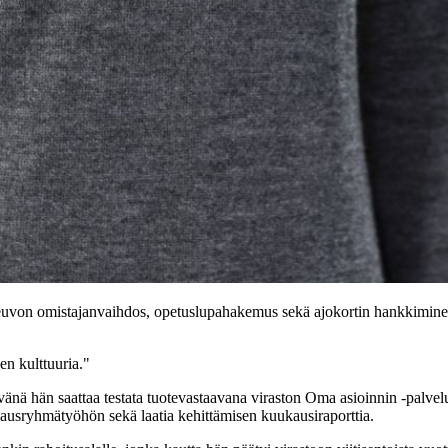
neuvon omistajanvaihdos, opetuslupahakemus sekä ajokortin hankkiminen. 
en kulttuuria."
änä hän saattaa testata tuotevastaavana viraston Oma asioinnin -palvelu
ohjausryhmätyöhön sekä laatia kehittämisen kuukausiraporttia.