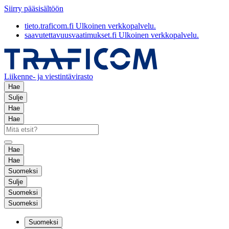
Siirry pääsisältöön
tieto.traficom.fi
Ulkoinen verkkopalvelu.
saavutettavuusvaatimukset.fi
Ulkoinen verkkopalvelu.
Liikenne- ja viestintävirasto
Hae
Sulje
Hae
Hae
Hae
Hae
Suomeksi
Sulje
Suomeksi
Suomeksi
Suomeksi