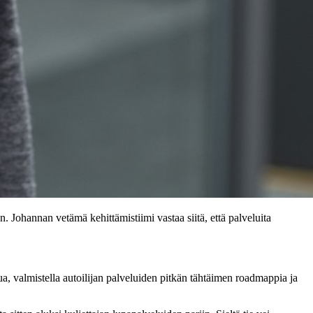
Johannan vetämä kehittämistiimi vastaa siitä, että palveluita
a, valmistella autoilijan palveluiden pitkän tähtäimen roadmappia ja