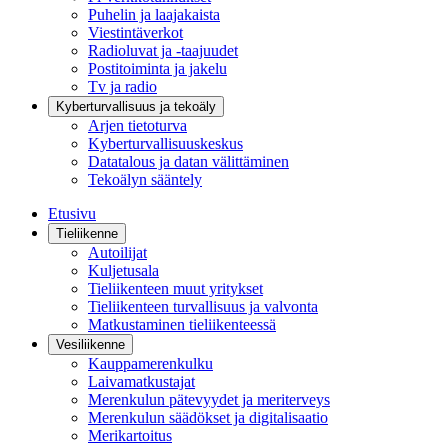
Puhelin ja laajakaista
Viestintäverkot
Radioluvat ja -taajuudet
Postitoiminta ja jakelu
Tv ja radio
Kyberturvallisuus ja tekoäly
Arjen tietoturva
Kyberturvallisuuskeskus
Datatalous ja datan välittäminen
Tekoälyn sääntely
Etusivu
Tieliikenne
Autoilijat
Kuljetusala
Tieliikenteen muut yritykset
Tieliikenteen turvallisuus ja valvonta
Matkustaminen tieliikenteessä
Vesiliikenne
Kauppamerenkulku
Laivamatkustajat
Merenkulun pätevyydet ja meriterveys
Merenkulun säädökset ja digitalisaatio
Merikartoitus