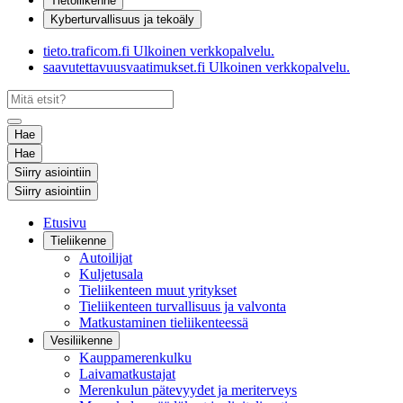
Tietoliikenne
Kyberturvallisuus ja tekoäly
tieto.traficom.fi
Ulkoinen verkkopalvelu.
saavutettavuusvaatimukset.fi
Ulkoinen verkkopalvelu.
Hae
Hae
Siirry asiointiin
Siirry asiointiin
Etusivu
Tieliikenne
Autoilijat
Kuljetusala
Tieliikenteen muut yritykset
Tieliikenteen turvallisuus ja valvonta
Matkustaminen tieliikenteessä
Vesiliikenne
Kauppamerenkulku
Laivamatkustajat
Merenkulun pätevyydet ja meriterveys