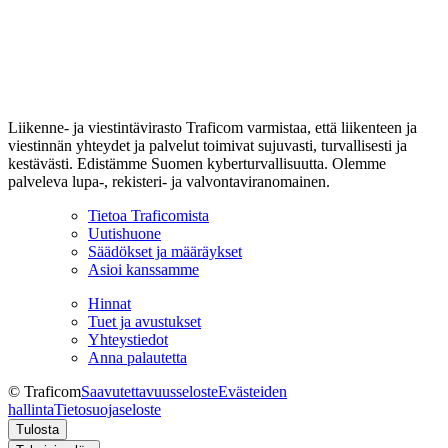
Liikenne- ja viestintävirasto Traficom varmistaa, että liikenteen ja
viestinnän yhteydet ja palvelut toimivat sujuvasti, turvallisesti ja
kestävästi. Edistämme Suomen kyberturvallisuutta. Olemme
palveleva lupa-, rekisteri- ja valvontaviranomainen.
Tietoa Traficomista
Uutishuone
Säädökset ja määräykset
Asioi kanssamme
Hinnat
Tuet ja avustukset
Yhteystiedot
Anna palautetta
© Traficom
Saavutettavuusseloste
Evästeiden
hallinta
Tietosuojaseloste
Tulosta