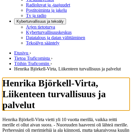
Radioluvat ja -taajuudet
Postitoiminta ja jakelu
Tv ja radio
Kyberturvallisuus ja tekoäly
Arjen tietoturva
Kyberturvallisuuskeskus
Datatalous ja datan välittäminen
Tekoälyn sääntely
Etusivu
›
Tietoa Traficomista
›
Töihin Traficomiin
›
Henrika Björkell-Virta, Liikenteen turvallisuus ja palvelut
Henrika Björkell-Virta,
Liikenteen turvallisuus ja
palvelut
Henrika Björkell-Virta vietti yli 10 vuotta merillä, vaikka reitti
merille ei ollut aivan suora. - Nuoruuden haaveeni oli lähteä merille.
Perheessäni oli merimiehiä ja ala kiinnosti, mutta takaraivossa kuulin