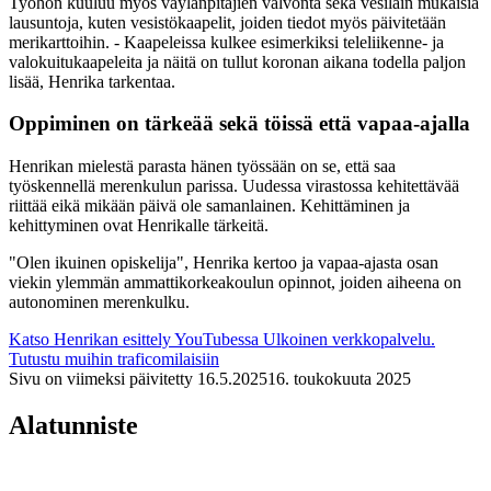
Työhön kuuluu myös väylänpitäjien valvonta sekä vesilain mukaisia
lausuntoja, kuten vesistökaapelit, joiden tiedot myös päivitetään
merikarttoihin. - Kaapeleissa kulkee esimerkiksi teleliikenne- ja
valokuitukaapeleita ja näitä on tullut koronan aikana todella paljon
lisää, Henrika tarkentaa.
Oppiminen on tärkeää sekä töissä että vapaa-ajalla
Henrikan mielestä parasta hänen työssään on se, että saa
työskennellä merenkulun parissa. Uudessa virastossa kehitettävää
riittää eikä mikään päivä ole samanlainen. Kehittäminen ja
kehittyminen ovat Henrikalle tärkeitä.
"Olen ikuinen opiskelija", Henrika kertoo ja vapaa-ajasta osan
viekin ylemmän ammattikorkeakoulun opinnot, joiden aiheena on
autonominen merenkulku.
Katso Henrikan esittely YouTubessa
Ulkoinen verkkopalvelu.
Tutustu muihin traficomilaisiin
Sivu on viimeksi päivitetty
16.5.2025
16. toukokuuta 2025
Alatunniste