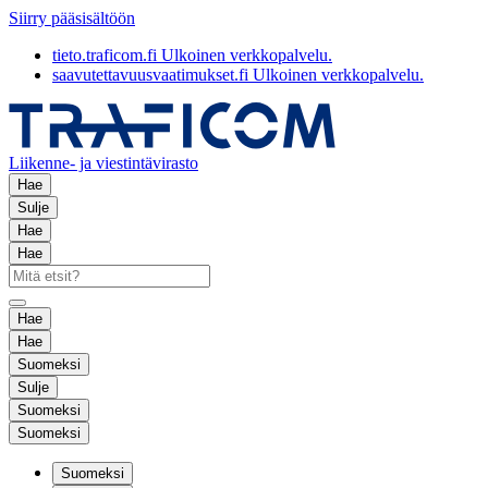
Siirry pääsisältöön
tieto.traficom.fi
Ulkoinen verkkopalvelu.
saavutettavuusvaatimukset.fi
Ulkoinen verkkopalvelu.
Liikenne- ja viestintävirasto
Hae
Sulje
Hae
Hae
Hae
Hae
Suomeksi
Sulje
Suomeksi
Suomeksi
Suomeksi