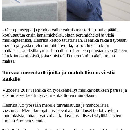
- Olen puuseppä ja gradua vaille valmis maisteri. Lopulta päätin
kouluttautua ensin kansimieheksi, sitten perämieheksi ja vielä
merikapteeniksi, Henrika kertoo taustastaan. Henrika rakasti työtään
merillä ja työskenteli niin rahtilaivoilla, ro-ro-aluksilla kuin
matkustaja-aluksilla ympäri maailmaa. Perheen perustamisen jälkeen
hän kiinnostui töistä, joita voisi tehdä merenkulun alalla mutta
maissa.
Turvaa merenkulkijoilla ja mahdollisuus viestiä
kaikille
Vuodesta 2017 Henrika on työskennellyt merikartoituksen parissa ja
ensimmäiset työt liittyivät merikarttojen muutoksiin.
Henrika luo työssään merelle turvallisuutta ja mahdollistaa
viestintää. Merenkulkijat tarvitsevat ajankohtaiset tiedot väylien
muutoksista, jotta laivat voivat kulkea turvallisesti väylillä ja siten
turvata Suomen vientiä.