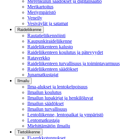
Merenkulun säädökset ja digitalisaatio
Merikartoitus
Meriympäristö
Veneily
Vesiväylät ja satamat
Raideliikenne
Rautatieliikennöinti
Kaupunkiraideliikenne
Raideliikenteen kalusto
Raideliikenteen koulutus ja pätevyydet
Rataverkko
Raideliikenteen turvallisuus ja toimintavarmuus
Raideliikenteen säädökset
Junamatkustajat
Ilmailu
Ilma-alukset ja lentokelpoisuus
Ilmailun koulutus
Ilmailun lupakirjat ja henkilöluvat
Ilmailun säädökset
Ilmailun turvallisuus
Lentoliikenne, lentopaikat ja ympäristö
Lentomatkustaja
Miehittämätön ilmailu
Tietoliikenne
Fi-verkkotunnukset