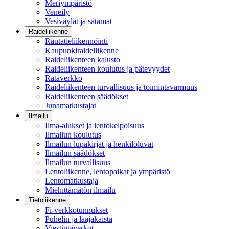
Meriympäristö
Veneily
Vesiväylät ja satamat
Raideliikenne
Rautatieliikennöinti
Kaupunkiraideliikenne
Raideliikenteen kalusto
Raideliikenteen koulutus ja pätevyydet
Rataverkko
Raideliikenteen turvallisuus ja toimintavarmuus
Raideliikenteen säädökset
Junamatkustajat
Ilmailu
Ilma-alukset ja lentokelpoisuus
Ilmailun koulutus
Ilmailun lupakirjat ja henkilöluvat
Ilmailun säädökset
Ilmailun turvallisuus
Lentoliikenne, lentopaikat ja ympäristö
Lentomatkustaja
Miehittämätön ilmailu
Tietoliikenne
Fi-verkkotunnukset
Puhelin ja laajakaista
Viestintäverkot