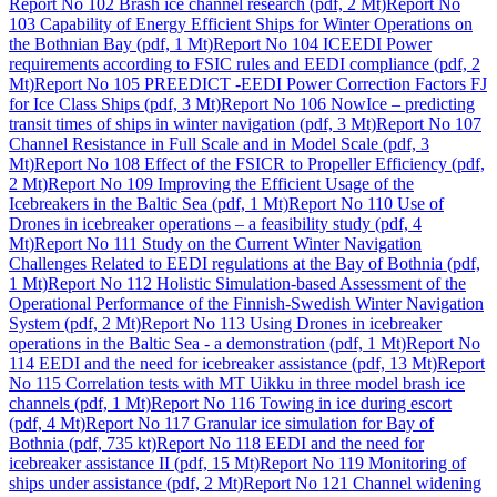
Report No 102 Brash ice channel research (pdf, 2 Mt)
Report No
103 Capability of Energy Efficient Ships for Winter Operations on
the Bothnian Bay (pdf, 1 Mt)
Report No 104 ICEEDI Power
requirements according to FSIC rules and EEDI compliance (pdf, 2
Mt)
Report No 105 PREEDICT -EEDI Power Correction Factors FJ
for Ice Class Ships (pdf, 3 Mt)
Report No 106 NowIce – predicting
transit times of ships in winter navigation (pdf, 3 Mt)
Report No 107
Channel Resistance in Full Scale and in Model Scale (pdf, 3
Mt)
Report No 108 Effect of the FSICR to Propeller Efficiency (pdf,
2 Mt)
Report No 109 Improving the Efficient Usage of the
Icebreakers in the Baltic Sea (pdf, 1 Mt)
Report No 110 Use of
Drones in icebreaker operations – a feasibility study (pdf, 4
Mt)
Report No 111 Study on the Current Winter Navigation
Challenges Related to EEDI regulations at the Bay of Bothnia (pdf,
1 Mt)
Report No 112 Holistic Simulation-based Assessment of the
Operational Performance of the Finnish-Swedish Winter Navigation
System (pdf, 2 Mt)
Report No 113 Using Drones in icebreaker
operations in the Baltic Sea - a demonstration (pdf, 1 Mt)
Report No
114 EEDI and the need for icebreaker assistance (pdf, 13 Mt)
Report
No 115 Correlation tests with MT Uikku in three model brash ice
channels (pdf, 1 Mt)
Report No 116 Towing in ice during escort
(pdf, 4 Mt)
Report No 117 Granular ice simulation for Bay of
Bothnia (pdf, 735 kt)
Report No 118 EEDI and the need for
icebreaker assistance II (pdf, 15 Mt)
Report No 119 Monitoring of
ships under assistance (pdf, 2 Mt)
Report No 121 Channel widening