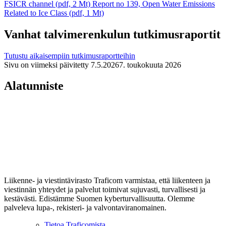
FSICR channel (pdf, 2 Mt)
Report no 139, Open Water Emissions
Related to Ice Class (pdf, 1 Mt)
Vanhat talvimerenkulun tutkimusraportit
Tutustu aikaisempiin tutkimusraportteihin
Sivu on viimeksi päivitetty
7.5.2026
7. toukokuuta 2026
Alatunniste
Liikenne- ja viestintävirasto Traficom varmistaa, että liikenteen ja
viestinnän yhteydet ja palvelut toimivat sujuvasti, turvallisesti ja
kestävästi. Edistämme Suomen kyberturvallisuutta. Olemme
palveleva lupa-, rekisteri- ja valvontaviranomainen.
Tietoa Traficomista