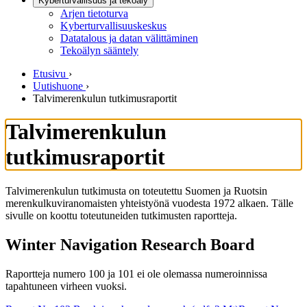
Kyberturvallisuus ja tekoäly
Arjen tietoturva
Kyberturvallisuuskeskus
Datatalous ja datan välittäminen
Tekoälyn sääntely
Etusivu
›
Uutishuone
›
Talvimerenkulun tutkimusraportit
Talvimerenkulun
tutkimusraportit
Talvimerenkulun tutkimusta on toteutettu Suomen ja Ruotsin
merenkulkuviranomaisten yhteistyönä vuodesta 1972 alkaen. Tälle
sivulle on koottu toteutuneiden tutkimusten raportteja.
Winter Navigation Research Board
Raportteja numero 100 ja 101 ei ole olemassa numeroinnissa
tapahtuneen virheen vuoksi.