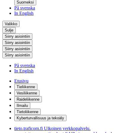
Suomeksi
På svenska
In English
Valikko
Sulje
Siirry asiointiin
Siirry asiointiin
Siirry asiointiin
Siirry asiointiin
På svenska
In English
Etusivu
Tieliikenne
Vesiliikenne
Raideliikenne
Ilmailu
Tietoliikenne
Kyberturvallisuus ja tekoäly
tieto.traficom.fi
Ulkoinen verkkopalvelu.