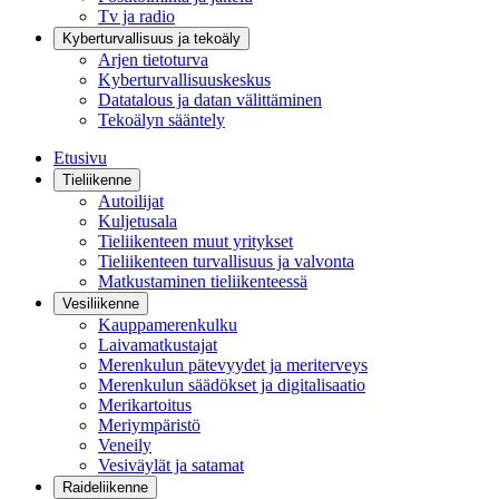
Tv ja radio
Kyberturvallisuus ja tekoäly
Arjen tietoturva
Kyberturvallisuuskeskus
Datatalous ja datan välittäminen
Tekoälyn sääntely
Etusivu
Tieliikenne
Autoilijat
Kuljetusala
Tieliikenteen muut yritykset
Tieliikenteen turvallisuus ja valvonta
Matkustaminen tieliikenteessä
Vesiliikenne
Kauppamerenkulku
Laivamatkustajat
Merenkulun pätevyydet ja meriterveys
Merenkulun säädökset ja digitalisaatio
Merikartoitus
Meriympäristö
Veneily
Vesiväylät ja satamat
Raideliikenne