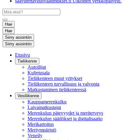
saavutettavuusvaatimukset.fi
Ulkoinen verkkopalvelu.
Hae
Hae
Siirry asiointiin
Siirry asiointiin
Etusivu
Tieliikenne
Autoilijat
Kuljetusala
Tieliikenteen muut yritykset
Tieliikenteen turvallisuus ja valvonta
Matkustaminen tieliikenteessä
Vesiliikenne
Kauppamerenkulku
Laivamatkustajat
Merenkulun pätevyydet ja meriterveys
Merenkulun säädökset ja digitalisaatio
Merikartoitus
Meriympäristö
Veneily