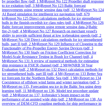
by propeller flow (pdf, 1 Mt)
Report No 122 Propeller shaft response
to ice exitation (pdf, 3 Mt)
Report No 123 Baltic forecast
improvements using remote sensing data (pdf, 12 Mt)
Report No 124
AI Based simulation for intelligent ice navigation (pdf, 679
kt)
Report No 125 Direct calculations methods for ice strengthened
hulls in the finnish-swedish ice class rules (pdf, 4 Mt)
Report No 126
Baltic forecast improvements using remote sensing data-2(Baltic
fire-2) (pdf, 4 Mt)
Report No 127 Research on merchant vessel's
ability to provide sufficient thrust at low icebreaking speeds (pdf, 2
Mt)
Report No 128 Direct calculations methods for ice strengthened
hulls, part II (pdf, 2 Mt)
Report No 129 Influence of Clogging to the
Functionality of Pre-Propeller Energy Saving Devices (pdf, 3
Mt)
Report No 130 Study on Friction Coefficient Correction for
Model-Scale Resistance Testing in Brash Ice Channel (pdf, 4
Mt)
Report No 131 A review of numerical methods for estimating
ship resistance in FSICR channel (pdf, 2 Mt)
WNRB 50 Year
Evaluation (pdf, 2 Mt)
Report no 132 Direct calculation methods for
ice strengthened hulls, part III (pdf, 4 Mt)
Report no 133 Better Sea
ice forecasts for the Northern Baltic Sea (pdf, 1 Mt)
Report no 134
Coexistence of offshore wind farms and winter navigation (pdf, 5
Mt)
Report no 135, Forecasting sea ice in the Baltic Sea using deep
learning (pdf, 11 Mt)
Report no 136, Model test procedure update
(pdf, 2 Mt)
Report no 137, Icebreaker’s beam impact on the
performance of an assisted wide ship (pdf, 2 Mt)
Report no 138, An
overview of DEM-CFD coupling methods for ship performance in