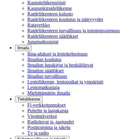
Rautatieliikennöinti
Kaupunkiraideliikenne
Raideliikenteen kalusto
Raideliikenteen koulutus ja pätevyydet
Rataverkko
Raideliikenteen turvallisuus ja toimintavarmuus
Raideliikenteen säädökset
Junamatkustajat
Ilmailu
Ilma-alukset ja lentokelpoisuus
Ilmailun koulutus
Ilmailun lupakirjat ja henkilöluvat
Ilmailun säädökset
Ilmailun turvallisuus
Lentoliikenne, lentopaikat ja ympäristö
Lentomatkustaja
Miehittämätön ilmailu
Tietoliikenne
Fi-verkkotunnukset
Puhelin ja laajakaista
Viestintäverkot
Radioluvat ja -taajuudet
Postitoiminta ja jakelu
Tv ja radio