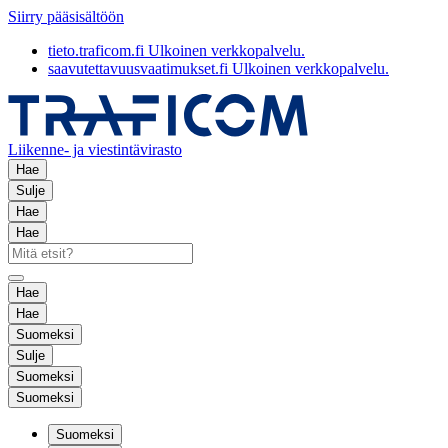
Siirry pääsisältöön
tieto.traficom.fi
Ulkoinen verkkopalvelu.
saavutettavuusvaatimukset.fi
Ulkoinen verkkopalvelu.
Liikenne- ja viestintävirasto
Hae
Sulje
Hae
Hae
Hae
Hae
Suomeksi
Sulje
Suomeksi
Suomeksi
Suomeksi