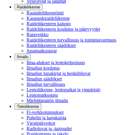
Vesiväylät ja satamat
Raideliikenne
Rautatieliikennöinti
Kaupunkiraideliikenne
Raideliikenteen kalusto
Raideliikenteen koulutus ja pätevyydet
Rataverkko
Raideliikenteen turvallisuus ja toimintavarmuus
Raideliikenteen säädökset
Junamatkustajat
Ilmailu
Ilma-alukset ja lentokelpoisuus
Ilmailun koulutus
Ilmailun lupakirjat ja henkilöluvat
Ilmailun säädökset
Ilmailun turvallisuus
Lentoliikenne, lentopaikat ja ympäristö
Lentomatkustaja
Miehittämätön ilmailu
Tietoliikenne
Fi-verkkotunnukset
Puhelin ja laajakaista
Viestintäverkot
Radioluvat ja -taajuudet
Postitoiminta ja jakelu