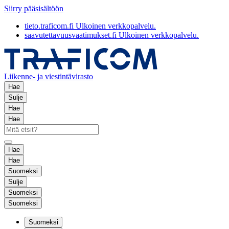
Siirry pääsisältöön
tieto.traficom.fi
Ulkoinen verkkopalvelu.
saavutettavuusvaatimukset.fi
Ulkoinen verkkopalvelu.
Liikenne- ja viestintävirasto
Hae
Sulje
Hae
Hae
Hae
Hae
Suomeksi
Sulje
Suomeksi
Suomeksi
Suomeksi