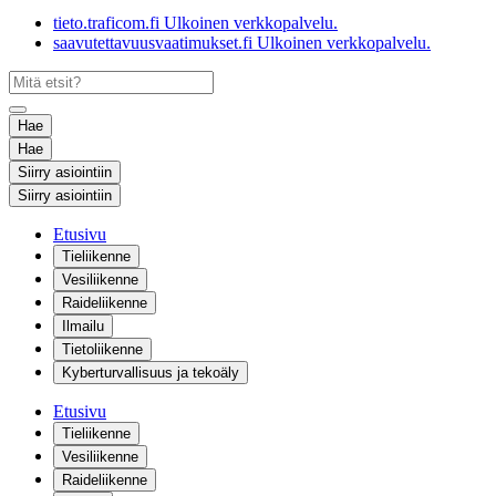
tieto.traficom.fi
Ulkoinen verkkopalvelu.
saavutettavuusvaatimukset.fi
Ulkoinen verkkopalvelu.
Hae
Hae
Siirry asiointiin
Siirry asiointiin
Etusivu
Tieliikenne
Vesiliikenne
Raideliikenne
Ilmailu
Tietoliikenne
Kyberturvallisuus ja tekoäly
Etusivu
Tieliikenne
Vesiliikenne
Raideliikenne