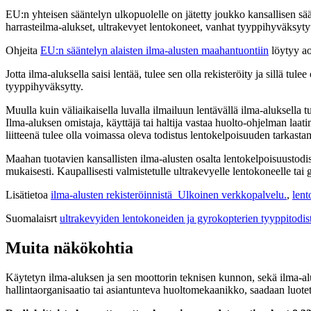
EU:n yhteisen sääntelyn ulkopuolelle on jätetty joukko kansallisen s
harrasteilma-alukset, ultrakevyet lentokoneet, vanhat tyyppihyväksytyt i
Ohjeita
EU:n sääntelyn alaisten ilma-alusten maahantuontiin
löytyy ao
Jotta ilma-aluksella saisi lentää, tulee sen olla rekisteröity ja sillä 
tyyppihyväksytty.
Muulla kuin väliaikaisella luvalla ilmailuun lentävällä ilma-aluksella t
Ilma-aluksen omistaja, käyttäjä tai haltija vastaa huolto-ohjelman laat
liitteenä tulee olla voimassa oleva todistus lentokelpoisuuden tarkas
Maahan tuotavien kansallisten ilma-alusten osalta lentokelpoisuusto
mukaisesti. Kaupallisesti valmistetulle ultrakevyelle lentokoneelle t
Lisätietoa
ilma-alusten rekisteröinnistä
Ulkoinen verkkopalvelu.
,
lent
Suomalaisrt
ultrakevyiden lentokoneiden ja gyrokopterien tyyppitodis
Muita näkökohtia
Käytetyn ilma-aluksen ja sen moottorin teknisen kunnon, sekä ilma-alu
hallintaorganisaatio tai asiantunteva huoltomekaanikko, saadaan luote