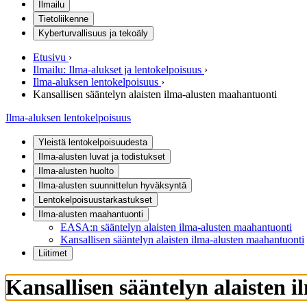
Ilmailu
Tietoliikenne
Kyberturvallisuus ja tekoäly
Etusivu
›
Ilmailu: Ilma-alukset ja lentokelpoisuus
›
Ilma-aluksen lentokelpoisuus
›
Kansallisen sääntelyn alaisten ilma-alusten maahantuonti
Ilma-aluksen lentokelpoisuus
Yleistä lentokelpoisuudesta
Ilma-alusten luvat ja todistukset
Ilma-alusten huolto
Ilma-alusten suunnittelun hyväksyntä
Lentokelpoisuustarkastukset
Ilma-alusten maahantuonti
EASA:n sääntelyn alaisten ilma-alusten maahantuonti
Kansallisen sääntelyn alaisten ilma-alusten maahantuonti
Liitimet
Kansallisen sääntelyn alaisten 