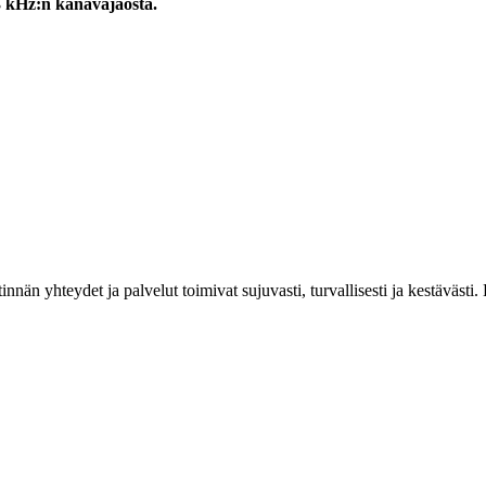
3 kHz:n kanavajaosta.
estinnän yhteydet ja palvelut toimivat sujuvasti, turvallisesti ja kestäv