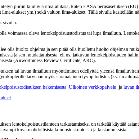
ääntelyn piiriin kuuluvia ilma-aluksia, kuten EASA perusasetuksen (EU)
lma-alukset ym.) sekä valtion ilma-alukset. Tällä sivulla käsitellään näi
. sivulta.
tulee olla voimasssa oleva lentokelpoisuustodistus tai lupa ilmailuun. Len
ulee olla huolto-ohjelma ja sen pitää olla huollettu huolto-ohjelman mukai
imisesta ja sen noudattamisesta, eli ns. jatkuvan lentokelpoisuuden hall
tamisesta (Airworthiness Review Certificate, ARC).
distuksen tai luvan ilmailuun myöntäminen edellyttää yleensä ilmailuv
ai gyrokopterille tarvitaan myös suomalainen tyyppitodistus (ks. ilmailu
okelpoisustodistuksen hakemisesta
Ulkoinen verkkopalvelu.
ja
luvan i
tukset
ksen lentokelpoisuustilanteen tarkastamiseksi on tärkeää käyttää asian
ttavampi kuva mahdollisista kunnostuskohteista ja kustannuksista.