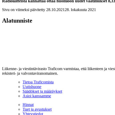
Radiolaitteista kannattaa ottaa huomioon uudet vaatimukset 8,3
Sivu on viimeksi päivitetty
28.10.2021
28. lokakuuta 2021
Alatunniste
Liikenne- ja viestintävirasto Traficom varmistaa, että liikenteen ja vi
rekisteri- ja valvontaviranomainen.
Tietoa Traficomista
Uutishuone
Säädökset ja määräykset
Asioi kanssamme
Hinnat
Tuet ja avustukset
Yhteystiedot