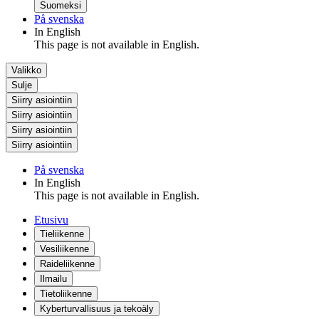
Suomeksi
På svenska
In English
This page is not available in English.
Valikko
Sulje
Siirry asiointiin
Siirry asiointiin
Siirry asiointiin
Siirry asiointiin
På svenska
In English
This page is not available in English.
Etusivu
Tieliikenne
Vesiliikenne
Raideliikenne
Ilmailu
Tietoliikenne
Kyberturvallisuus ja tekoäly