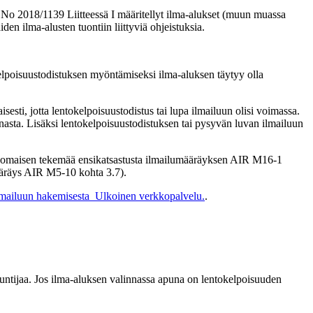
 No 2018/1139 Liitteessä I määritellyt ilma-alukset (muun muassa
den ilma-alusten tuontiin liittyviä ohjeistuksia.
tokelpoisuustodistuksen myöntämiseksi ilma-aluksen täytyy olla
sesti, jotta lentokelpoisuustodistus tai lupa ilmailuun olisi voimassa.
innasta. Lisäksi lentokelpoisuustodistuksen tai pysyvän luvan ilmailuun
iranomaisen tekemää ensikatsastusta ilmailumääräyksen AIR M16-1
määräys AIR M5-10 kohta 3.7).
lmailuun hakemisesta
Ulkoinen verkkopalvelu.
.
tuntijaa. Jos ilma-aluksen valinnassa apuna on lentokelpoisuuden