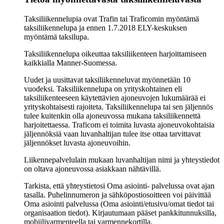
Taksiliikennelupia ovat Trafin tai Traficomin myöntämä
taksiliikennelupa ja ennen 1.7.2018 ELY-keskuksen
myöntämä taksilupa.
Taksiliikennelupa oikeuttaa taksiliikenteen harjoittamiseen
kaikkialla Manner-Suomessa.
Uudet ja uusittavat taksiliikenneluvat myönnetään 10
vuodeksi. Taksiliikennelupa on yrityskohtainen eli
taksiliikenteeseen käytettävien ajoneuvojen lukumäärää ei
yrityskohtaisesti rajoiteta. Taksiliikennelupa tai sen jäljennös
tulee kuitenkin olla ajoneuvossa mukana taksiliikennettä
harjoitettaessa. Traficom ei toimita luvasta ajoneuvokohtaisia
jäljennöksiä vaan luvanhaltijan tulee itse ottaa tarvittavat
jäljennökset luvasta ajoneuvoihin.
Liikennepalvelulain mukaan luvanhaltijan nimi ja yhteystiedot
on oltava ajoneuvossa asiakkaan nähtävillä.
Tarkista, että yhteystietosi Oma asiointi- palvelussa ovat ajan
tasalla. Puhelinnumeron ja sähköpostiosoitteen voi päivittää
Oma asiointi palvelussa (Oma asiointi/etusivu/omat tiedot tai
organisaation tiedot). Kirjautumaan pääset pankkitunnuksilla,
mobiilivarmenteella tai varmennekortilla.