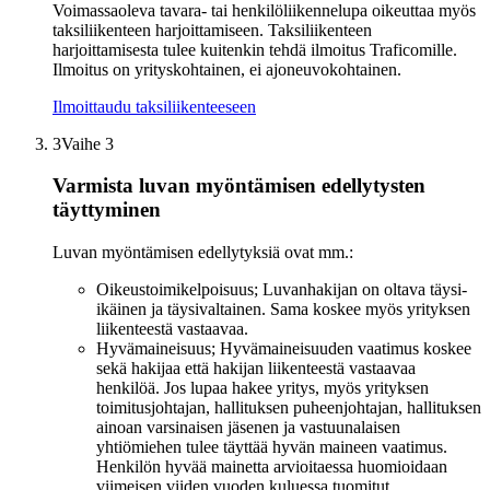
Voimassaoleva tavara- tai henkilöliikennelupa oikeuttaa myös
taksiliikenteen harjoittamiseen. Taksiliikenteen
harjoittamisesta tulee kuitenkin tehdä ilmoitus Traficomille.
Ilmoitus on yrityskohtainen, ei ajoneuvokohtainen.
Ilmoittaudu taksiliikenteeseen
3
Vaihe 3
Varmista luvan myöntämisen edellytysten
täyttyminen
Luvan myöntämisen edellytyksiä ovat mm.:
Oikeustoimikelpoisuus; Luvanhakijan on oltava täysi-
ikäinen ja täysivaltainen. Sama koskee myös yrityksen
liikenteestä vastaavaa.
Hyvämaineisuus; Hyvämaineisuuden vaatimus koskee
sekä hakijaa että hakijan liikenteestä vastaavaa
henkilöä. Jos lupaa hakee yritys, myös yrityksen
toimitusjohtajan, hallituksen puheenjohtajan, hallituksen
ainoan varsinaisen jäsenen ja vastuunalaisen
yhtiömiehen tulee täyttää hyvän maineen vaatimus.
Henkilön hyvää mainetta arvioitaessa huomioidaan
viimeisen viiden vuoden kuluessa tuomitut