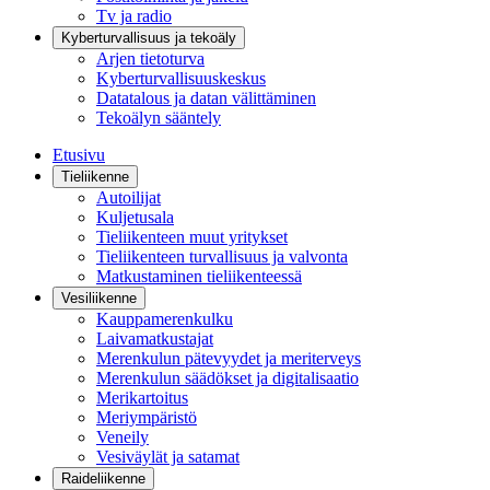
Tv ja radio
Kyberturvallisuus ja tekoäly
Arjen tietoturva
Kyberturvallisuuskeskus
Datatalous ja datan välittäminen
Tekoälyn sääntely
Etusivu
Tieliikenne
Autoilijat
Kuljetusala
Tieliikenteen muut yritykset
Tieliikenteen turvallisuus ja valvonta
Matkustaminen tieliikenteessä
Vesiliikenne
Kauppamerenkulku
Laivamatkustajat
Merenkulun pätevyydet ja meriterveys
Merenkulun säädökset ja digitalisaatio
Merikartoitus
Meriympäristö
Veneily
Vesiväylät ja satamat
Raideliikenne