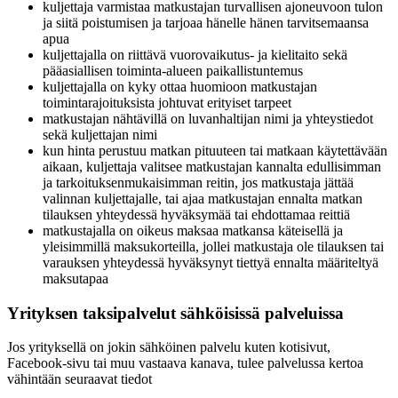
kuljettaja varmistaa matkustajan turvallisen ajoneuvoon tulon
ja siitä poistumisen ja tarjoaa hänelle hänen tarvitsemaansa
apua
kuljettajalla on riittävä vuorovaikutus- ja kielitaito sekä
pääasiallisen toiminta-alueen paikallistuntemus
kuljettajalla on kyky ottaa huomioon matkustajan
toimintarajoituksista johtuvat erityiset tarpeet
matkustajan nähtävillä on luvanhaltijan nimi ja yhteystiedot
sekä kuljettajan nimi
kun hinta perustuu matkan pituuteen tai matkaan käytettävään
aikaan, kuljettaja valitsee matkustajan kannalta edullisimman
ja tarkoituksenmukaisimman reitin, jos matkustaja jättää
valinnan kuljettajalle, tai ajaa matkustajan ennalta matkan
tilauksen yhteydessä hyväksymää tai ehdottamaa reittiä
matkustajalla on oikeus maksaa matkansa käteisellä ja
yleisimmillä maksukorteilla, jollei matkustaja ole tilauksen tai
varauksen yhteydessä hyväksynyt tiettyä ennalta määriteltyä
maksutapaa
Yrityksen taksipalvelut sähköisissä palveluissa
Jos yrityksellä on jokin sähköinen palvelu kuten kotisivut,
Facebook-sivu tai muu vastaava kanava, tulee palvelussa kertoa
vähintään seuraavat tiedot