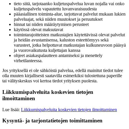
tieto siitä, tarjotaanko kuljetuspalvelua luvan nojalla vai onko
kuljetuspalvelu vapautettu luvanvaraisuudesta
pääasiallinen toiminta-alue, tarjottavat palvelut mukaan lukien
palveluajat, sekä niiden muutokset ja peruutukset
hinnat tai niiden määräytymisen perusteet
käytössä olevat maksutavat
toimintarajoitteisten matkustajien käytettävissä olevat palvelut
ja heidän avustamisensa, kaluston esteettömyys sekä
varusteet, jotka helpottavat matkustajan kulkuneuvoon pääsyä
ja vuorovaikutusta kuljettajan kanssa
ohjeet asiakaspalautteen antamiseksi ja menettely
virhetilanteessa.
Jos yrityksellä ei ole sähköistä palvelua, edellä mainitut tiedot tulee
olla muuten kirjallisesti saatavilla esimerkiksi tulostettuna paperille
tai välityskeskus voi kertoa tiedot yrityksen puolesta.
Liikkumispalveluita koskevien tietojen
ilmoittaminen
Lue lisää:
Liikkumispalveluita koskevien tietojen ilmoittaminen
Kysyntä- ja tarjontatietojen toimittaminen