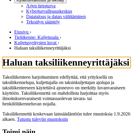
Kyberturvallisuus ja tekoäly
Arjen tietoturva
Kyberturvallisuuskeskus
Datatalous ja datan välittäminen
Tekoälyn sääntely
Etusivu
›
Tieliikenne: Kuljetusala
›
Kuljetusyritysten luvat
›
Haluan taksiliikenneyrittäjäksi
Haluan taksiliikenneyrittäjäksi
Taksiliikenteen harjoittaminen edellyttää, että yrityksellä on
taksiliikennelupa, kuljettajalla on taksinkuljettajan ajolupa ja
taksiliikenteeseen käytettävä ajoneuvo on merkitty luvanvaraiseen
käyttöön. Taksiliikennettä on mahdollista harjoittaa myös
ilmoituksenvaraisesti voimassaolevan tavara- tai
henkilöliikenneluvan nojalla.
Taksiliikennettä koskevaan lainsäädäntöön tulee muutoksia 1.9.2026
alkaen.
Tutustu tuleviin muutoksiin
Toimi näin