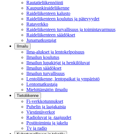
Rautatieliikennöinti
Kaupunkiraideliikenne
Raideliikenteen kalusto
Raideliikenteen koulutus ja pätevyydet
Rataverkko
Raideliikenteen turvallisuus ja toimintavarmuus
Raideliikenteen säädökset
Junamatkustajat
Ilmailu
Ilma-alukset ja lentokelpoisuus
Ilmailun koulutus
Ilmailun lupakirjat ja henkilöluvat
Ilmailun säädökset
Ilmailun turvallisuus
Lentoliikenne, lentopaikat ja ympäristö
Lentomatkustaja
Miehittämätön ilmailu
Tietoliikenne
Fi-verkkotunnukset
Puhelin ja laajakaista
Viestintäverkot
Radioluvat ja -taajuudet
Postitoiminta ja jakelu
Tv ja radio