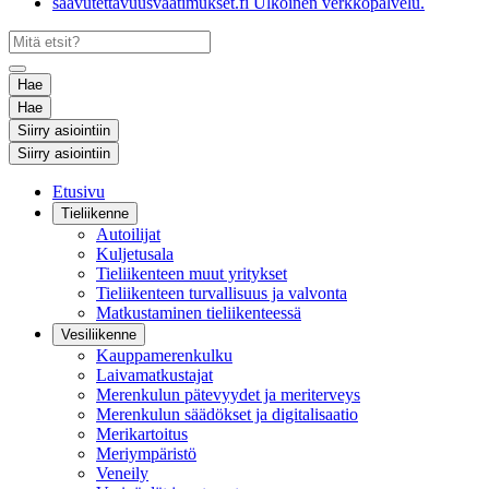
saavutettavuusvaatimukset.fi
Ulkoinen verkkopalvelu.
Hae
Hae
Siirry asiointiin
Siirry asiointiin
Etusivu
Tieliikenne
Autoilijat
Kuljetusala
Tieliikenteen muut yritykset
Tieliikenteen turvallisuus ja valvonta
Matkustaminen tieliikenteessä
Vesiliikenne
Kauppamerenkulku
Laivamatkustajat
Merenkulun pätevyydet ja meriterveys
Merenkulun säädökset ja digitalisaatio
Merikartoitus
Meriympäristö
Veneily