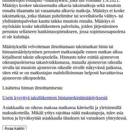
hintatietojen esilläpito –määräyksen, joka tuli voimaan 1.9.2021.
Määräys koskee taksiasemalta alkavia taksimatkoja sekä muutoin
ennalta tilaamatta tai varaamatta alkavia matkoja. Määräys ei koske
taksimatkoja, jotka tilataan puhelimitse tai sovelluksella välitys- tai
yhdistämispalvelun kautta taikka muutoin ennalta. Määräys ei
myöskään koske taksiliikenteen palveluita, joiden järjestäminen
perustuu sellaiseen hankintasopimukseen, jossa sopimusosapuolena
ei ole kuluttaja.
Määräyksellä velvoitetaan ilmoittamaan taksimatkan hinta tai
hinnanmääräytymisen perusteet matkustajalle ennen matkan alkua
kirjallisesti taksin ulkopuolella. Hinnasto tulee esittää ajoneuvon
oikeanpuoleisessa takasivuikkunassa, muualla ajoneuvon oikealla
sivulla tai muutoin ajoneuvon oikealle sivulle näkyvässä paikassa,
siten että se on matkustajan mahdollisimman helposti havaittavissa
ajoneuvon ulkopuolelta.
Lisätietoa hinnan ilmoittamisesta:
Usein kysyttyä taksiliikenteen hintamerkintämääräyksestä
Asiakkaalla on oikeus maksaa matkansa käteisellä ja yleisimmillä
maksukorteilla. Mikäli yritys rajoittaa näitä maksutapoja, tulee asia
kertoa ja hyväksyttää asiakkaalla tilauksen tai varauksen yhteydessä.
Avaa kaikki