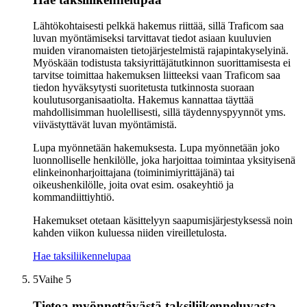
Lähtökohtaisesti pelkkä hakemus riittää, sillä Traficom saa
luvan myöntämiseksi tarvittavat tiedot asiaan kuuluvien
muiden viranomaisten tietojärjestelmistä rajapintakyselyinä.
Myöskään todistusta taksiyrittäjätutkinnon suorittamisesta ei
tarvitse toimittaa hakemuksen liitteeksi vaan Traficom saa
tiedon hyväksytysti suoritetusta tutkinnosta suoraan
koulutusorganisaatiolta. Hakemus kannattaa täyttää
mahdollisimman huolellisesti, sillä täydennyspyynnöt yms.
viivästyttävät luvan myöntämistä.
Lupa myönnetään hakemuksesta. Lupa myönnetään joko
luonnolliselle henkilölle, joka harjoittaa toimintaa yksityisenä
elinkeinonharjoittajana (toiminimiyrittäjänä) tai
oikeushenkilölle, joita ovat esim. osakeyhtiö ja
kommandiittiyhtiö.
Hakemukset otetaan käsittelyyn saapumisjärjestyksessä noin
kahden viikon kuluessa niiden vireilletulosta.
Hae taksiliikennelupaa
5
Vaihe 5
Tietoa myönnettävästä taksiliikenneluvasta