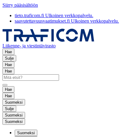
Siirry pääsisältöön
tieto.traficom.fi
Ulkoinen verkkopalvelu.
saavutettavuusvaatimukset.fi
Ulkoinen verkkopalvelu.
Liikenne- ja viestintävirasto
Hae
Sulje
Hae
Hae
Hae
Hae
Suomeksi
Sulje
Suomeksi
Suomeksi
Suomeksi