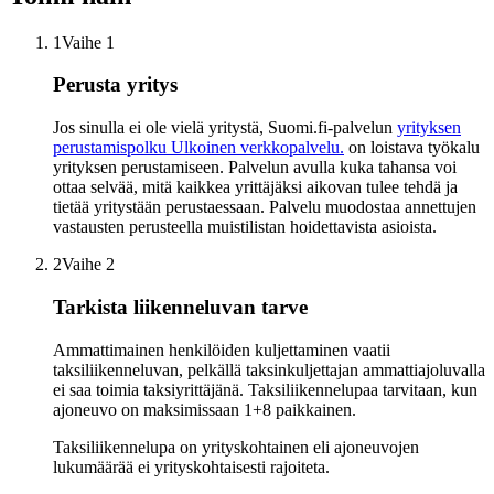
1
Vaihe 1
Perusta yritys
Jos sinulla ei ole vielä yritystä, Suomi.fi-palvelun
yrityksen
perustamispolku
Ulkoinen verkkopalvelu.
on loistava työkalu
yrityksen perustamiseen. Palvelun avulla kuka tahansa voi
ottaa selvää, mitä kaikkea yrittäjäksi aikovan tulee tehdä ja
tietää yritystään perustaessaan. Palvelu muodostaa annettujen
vastausten perusteella muistilistan hoidettavista asioista.
2
Vaihe 2
Tarkista liikenneluvan tarve
Ammattimainen henkilöiden kuljettaminen vaatii
taksiliikenneluvan, pelkällä taksinkuljettajan ammattiajoluvalla
ei saa toimia taksiyrittäjänä. Taksiliikennelupaa tarvitaan, kun
ajoneuvo on maksimissaan 1+8 paikkainen.
Taksiliikennelupa on yrityskohtainen eli ajoneuvojen
lukumäärää ei yrityskohtaisesti rajoiteta.