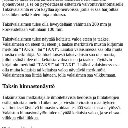
ajoneuvossa ja se on pyydettäessä esitettävä valvontaviranomaiselle.
Taksivalaisinta ei voi käyttää ajoneuvoissa, joilla ei saa harjoittaa
taksiliikennettä kuten linja-autoissa.
Taksivalaisimen tulee olla leveydeltään vähintään 200 mm ja
korkeudeltaan vähintään 100 mm.
Taksivalaisimen tulee näyttää keltaista valoa eteen ja taakse.
Valaisimeen on eteen tai eteen ja taakse merkittävä mustin kirjaimin
merkintä "TAKSI" tai "TAXI". Lisäksi valaisimessa saa olla muita
mustia merkintöjä. Vaihtoehtoisesti taksivalaisin saa olla musta,
jolloin siinä tulee olla keltaista valoa eteen ja taakse näyttävin
kirjaimin merkintä ”TAKSI” tai ”TAXI”. Lisäksi valaisimessa saa
olla muita keltaisia tai keltaista valoa näyttäviä merkintöjä.
Valaisimeen saa liittää laitteen, jolla valaisimen saa vilkkumaan.
Taksin hinnastonäyttö
Taksimatkan matkustajalle ilmoitettavista tiedoista ja hintatietojen
esilläpidosta annetun Liikenne- ja viestintäviraston määräyksen
vaatimukset täyttävä hinnasto voidaan esittää valaistussa näytössä.
Valaistun hinnastonäytön tulee näyttää keltaista valoa, ja se ei saa
vilkkua eikä liikkua.