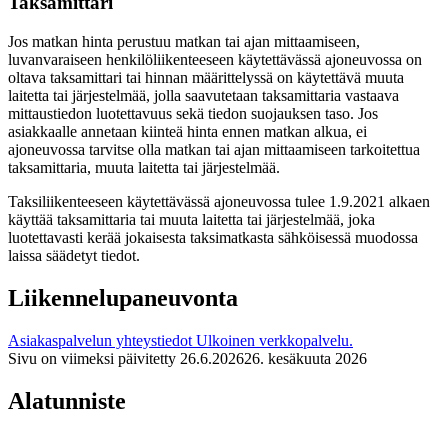
Taksamittari
Jos matkan hinta perustuu matkan tai ajan mittaamiseen,
luvanvaraiseen henkilöliikenteeseen käytettävässä ajoneuvossa on
oltava taksamittari tai hinnan määrittelyssä on käytettävä muuta
laitetta tai järjestelmää, jolla saavutetaan taksamittaria vastaava
mittaustiedon luotettavuus sekä tiedon suojauksen taso. Jos
asiakkaalle annetaan kiinteä hinta ennen matkan alkua, ei
ajoneuvossa tarvitse olla matkan tai ajan mittaamiseen tarkoitettua
taksamittaria, muuta laitetta tai järjestelmää.
Taksiliikenteeseen käytettävässä ajoneuvossa tulee 1.9.2021 alkaen
käyttää taksamittaria tai muuta laitetta tai järjestelmää, joka
luotettavasti kerää jokaisesta taksimatkasta sähköisessä muodossa
laissa säädetyt tiedot.
Liikennelupaneuvonta
Asiakaspalvelun yhteystiedot
Ulkoinen verkkopalvelu.
Sivu on viimeksi päivitetty
26.6.2026
26. kesäkuuta 2026
Alatunniste