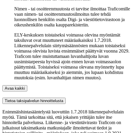
Nimen - tai osoitteenmuutosta ei tarvitse ilmoittaa Traficomille
vaan nimen- tai osoitteenmuutosilmoitus tulee tehdä
luonnollisen henkilön osalta Digi- ja väestötietovirastoon ja
oikeushenkilön osalta kaupparekisteriin.
ELY-keskuksen toistaiseksi voimassa olevina myöntämät
taksiluvat ovat muuttuneet määräaikaisiksi 1.7.2018.
Liikennepalvelulain siirtymäsäännösten mukaan toistaiseksi
voimassa olevista luvista ensimmäiset päättyvät vuonna 2029.
Traficom tulee muistuttamaan luvanhaltijoita luvan
uusimistarpeesta hyvissä ajoin ennen luvan voimassaolon
päättymistä. Toistaiseksi voimassa olevana myönnetty lupa
muuttuu määräaikaiseksi jo aiemmin, jos lupaan kohdistuu
muutoksia (esim. luvanhaltijan nimen muutos).
Avaa kaikki
Tietoa taksipalvelun hinnoittelusta
Enimmäishintasääntelystä luovuttiin 1.7.2018 liikennepalvelulain
myötä. Tämä tarkoittaa sitä, että jokaisen yrittäjän tulee itse
hinnoitella palvelunsa. Liikenne- ja viestintävirasto Traficom on
julkaissut taksimatkasta matkustajalle ilmoitettavat tiedot ja