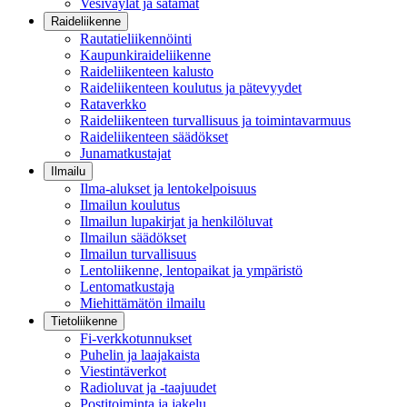
Vesiväylät ja satamat
Raideliikenne
Rautatieliikennöinti
Kaupunkiraideliikenne
Raideliikenteen kalusto
Raideliikenteen koulutus ja pätevyydet
Rataverkko
Raideliikenteen turvallisuus ja toimintavarmuus
Raideliikenteen säädökset
Junamatkustajat
Ilmailu
Ilma-alukset ja lentokelpoisuus
Ilmailun koulutus
Ilmailun lupakirjat ja henkilöluvat
Ilmailun säädökset
Ilmailun turvallisuus
Lentoliikenne, lentopaikat ja ympäristö
Lentomatkustaja
Miehittämätön ilmailu
Tietoliikenne
Fi-verkkotunnukset
Puhelin ja laajakaista
Viestintäverkot
Radioluvat ja -taajuudet
Postitoiminta ja jakelu