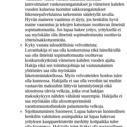
lainvoimaiset vankeusrangaistukset ja viimeisen kahden
vuoden kuluessa tuomitut sakkorangaistukset
liikennepalvelulaissa tarkemmin säädetyllä tavalla.
Hyvän maineen vaatimus ei täyty, jos henkilön hyvä
maine vaarantuu ja tekojen katsotaan osoittavan ilmeistä
sopimattomuutta. Jos lupaa hakee yritys, yrityksellä ei
saa myöskään olla ilmeistä sopimattomuutta osoittavia
yhteisösakkotuomioita.
Kyky vastata taloudellisista velvoitteista;
Luvanhakija ei saa olla konkurssissa eikä hänellä/sillä
saa olla ilmeistä sopimattomuutta osoittavaa
konkurssikytköstä viimeisen kahden vuoden ajalta.
Hakija eikä sen toimitusjohtaja tai vastuunalainen
yhtiömies saa olla myöskään
liiketoimintakiellossa. Myös velvoitteiden hoidon tulee
olla kunnossa. Hakijalla ei saa olla veroihin tai muihin
vastaaviin maksuihin liittyviä laiminlyöntejä eikä
ulosotossa olevia velkoja, jotka ovat hakijan
maksukykyyn nähden vähäistä suurempia. Hakijalla ei
saa myöskään olla ulosottoperinnästä
varattomuustodistuksin palautuneita velkoja.
Sijoittautuminen Suomeen; Lupaa hakevan luonnollisen
henkilön vakituinen asuinpaikka tai lupaa hakevan
yrityksen kaupparekisteriin merkitty kotipaikka tulee
olla Suomessa. Hakijalla tulee lisäksi olla tosiasiallinen