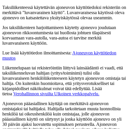
Taksiliikenteessä käytettävän ajoneuvon käyttötiedoksi rekisteriin on
merkittävä ”luvanvarainen käyttö”. Luvanvaraisessa käytössä oleva
ajoneuvo on katsastettava yksityiskäytössä olevaa useammin.
Jos taksiliikenteen harjoittamiseen käytetty ajoneuvo joudutaan
ajoneuvon rikkoontumisesta tai huollosta johtuen tilapäisesti
korvaamaan vara-autolla, vara-autoa ei tarvitse merkitä
luvanvaraiseen käyttöön.
Lue lisää käyttötiedon ilmoittamisesta:
Ajoneuvon käyttötiedon
muutos
Liikennelupaan tai rekisteröintiin liittyvä lainsäädäntö ei vaadi, että
taksiliikenneluvan haltijan (yritys/toiminimi) tulisi olla
luvanvaraiseen henkilöliikenteeseen käytetyn ajoneuvon omistaja tai
haltija. On kuitenkin huomioitava, että yritysverotukselliset tai
kirjanpidolliset näkökulmat voivat tätä edellyttää. Lisää
tietoa
Verohallinnon sivuilta
Ulkoinen verkkopalvelu.
Ajoneuvon pääasiallinen käyttäjä on merkittävä ajoneuvon
omistajaksi tai haltijaksi. Haltijalla tarkoitetaan muuta luonnollista
henkilöä tai oikeushenkilöä kuin omistajaa, jolle ajoneuvon
pääasiallinen käyttö on siirtynyt ja jonka käyttöön ajoneuvo on yli
30 päivän ajaksi luovutettu sopimuksen perusteella. Ajoneuvon