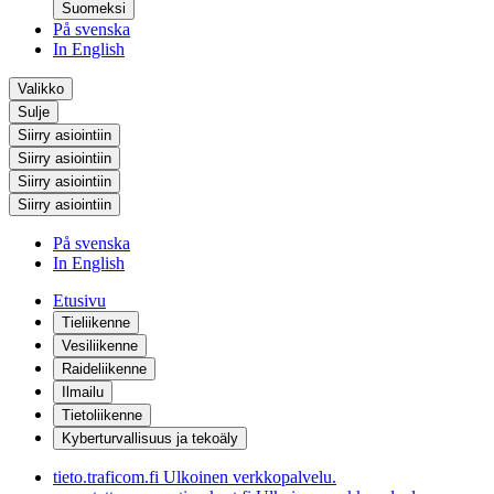
Suomeksi
På svenska
In English
Valikko
Sulje
Siirry asiointiin
Siirry asiointiin
Siirry asiointiin
Siirry asiointiin
På svenska
In English
Etusivu
Tieliikenne
Vesiliikenne
Raideliikenne
Ilmailu
Tietoliikenne
Kyberturvallisuus ja tekoäly
tieto.traficom.fi
Ulkoinen verkkopalvelu.