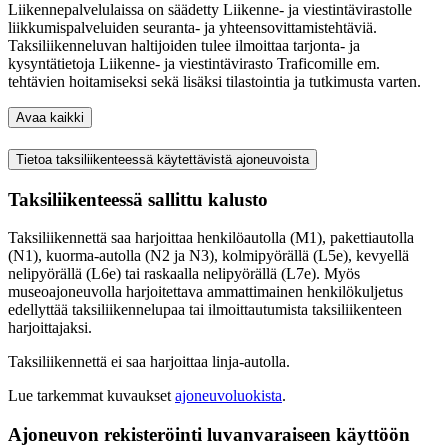
Liikennepalvelulaissa on säädetty Liikenne- ja viestintävirastolle
liikkumispalveluiden seuranta- ja yhteensovittamistehtäviä.
Taksiliikenneluvan haltijoiden tulee ilmoittaa tarjonta- ja
kysyntätietoja Liikenne- ja viestintävirasto Traficomille em.
tehtävien hoitamiseksi sekä lisäksi tilastointia ja tutkimusta varten.
Avaa kaikki
Tietoa taksiliikenteessä käytettävistä ajoneuvoista
Taksiliikenteessä sallittu kalusto
Taksiliikennettä saa harjoittaa henkilöautolla (M1), pakettiautolla
(N1), kuorma-autolla (N2 ja N3), kolmipyörällä (L5e), kevyellä
nelipyörällä (L6e) tai raskaalla nelipyörällä (L7e). Myös
museoajoneuvolla harjoitettava ammattimainen henkilökuljetus
edellyttää taksiliikennelupaa tai ilmoittautumista taksiliikenteen
harjoittajaksi.
Taksiliikennettä ei saa harjoittaa linja-autolla.
Lue tarkemmat kuvaukset
ajoneuvoluokista
.
Ajoneuvon rekisteröinti luvanvaraiseen käyttöön