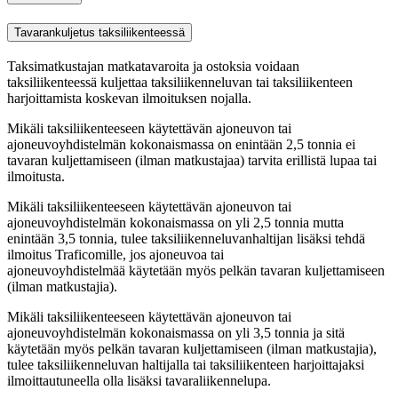
Tavarankuljetus taksiliikenteessä
Taksimatkustajan matkatavaroita ja ostoksia voidaan
taksiliikenteessä kuljettaa taksiliikenneluvan tai taksiliikenteen
harjoittamista koskevan ilmoituksen nojalla.
Mikäli taksiliikenteeseen käytettävän ajoneuvon tai
ajoneuvoyhdistelmän kokonaismassa on enintään 2,5 tonnia ei
tavaran kuljettamiseen (ilman matkustajaa) tarvita erillistä lupaa tai
ilmoitusta.
Mikäli taksiliikenteeseen käytettävän ajoneuvon tai
ajoneuvoyhdistelmän kokonaismassa on yli 2,5 tonnia mutta
enintään 3,5 tonnia, tulee taksiliikenneluvanhaltijan lisäksi tehdä
ilmoitus Traficomille, jos ajoneuvoa tai
ajoneuvoyhdistelmää käytetään myös pelkän tavaran kuljettamiseen
(ilman matkustajia).
Mikäli taksiliikenteeseen käytettävän ajoneuvon tai
ajoneuvoyhdistelmän kokonaismassa on yli 3,5 tonnia ja sitä
käytetään myös pelkän tavaran kuljettamiseen (ilman matkustajia),
tulee taksiliikenneluvan haltijalla tai taksiliikenteen harjoittajaksi
ilmoittautuneella olla lisäksi tavaraliikennelupa.