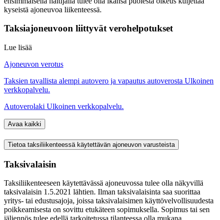
ensimmäisellä haltijalla tulee olla ikänsä puolesta oikeus kuljettaa
kyseistä ajoneuvoa liikenteessä.
Taksiajoneuvoon liittyvät verohelpotukset
Lue lisää
Ajoneuvon verotus
Taksien tavallista alempi autovero ja vapautus autoverosta
Ulkoinen
verkkopalvelu.
Autoverolaki
Ulkoinen verkkopalvelu.
Avaa kaikki
Tietoa taksiliikenteessä käytettävän ajoneuvon varusteista
Taksivalaisin
Taksiliikenteeseen käytettävässä ajoneuvossa tulee olla näkyvillä
taksivalaisin 1.5.2021 lähtien. Ilman taksivalaisinta saa suorittaa
yritys- tai edustusajoja, joissa taksivalaisimen käyttövelvollisuudesta
poikkeamisesta on sovittu etukäteen sopimuksella. Sopimus tai sen
jäljennös tulee edellä tarkoitetussa tilanteessa olla mukana