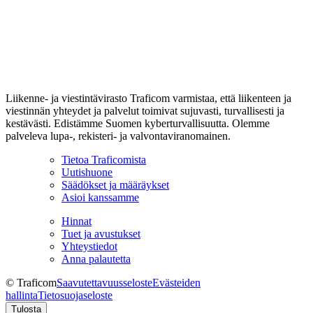
Liikenne- ja viestintävirasto Traficom varmistaa, että liikenteen ja
viestinnän yhteydet ja palvelut toimivat sujuvasti, turvallisesti ja
kestävästi. Edistämme Suomen kyberturvallisuutta. Olemme
palveleva lupa-, rekisteri- ja valvontaviranomainen.
Tietoa Traficomista
Uutishuone
Säädökset ja määräykset
Asioi kanssamme
Hinnat
Tuet ja avustukset
Yhteystiedot
Anna palautetta
© Traficom
Saavutettavuusseloste
Evästeiden
hallinta
Tietosuojaseloste
Tulosta