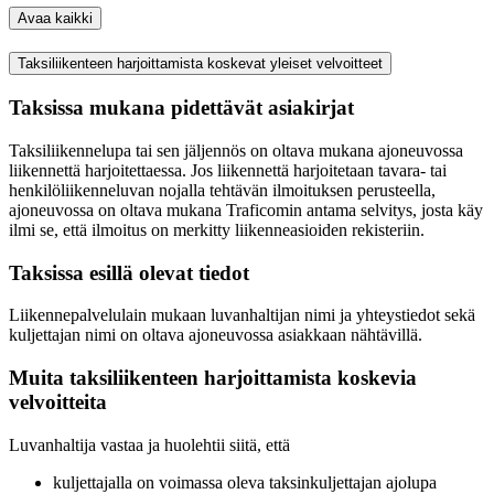
Avaa kaikki
Taksiliikenteen harjoittamista koskevat yleiset velvoitteet
Taksissa mukana pidettävät asiakirjat
Taksiliikennelupa tai sen jäljennös on oltava mukana ajoneuvossa
liikennettä harjoitettaessa. Jos liikennettä harjoitetaan tavara- tai
henkilöliikenneluvan nojalla tehtävän ilmoituksen perusteella,
ajoneuvossa on oltava mukana Traficomin antama selvitys, josta käy
ilmi se, että ilmoitus on merkitty liikenneasioiden rekisteriin.
Taksissa esillä olevat tiedot
Liikennepalvelulain mukaan luvanhaltijan nimi ja yhteystiedot sekä
kuljettajan nimi on oltava ajoneuvossa asiakkaan nähtävillä.
Muita taksiliikenteen harjoittamista koskevia
velvoitteita
Luvanhaltija vastaa ja huolehtii siitä, että
kuljettajalla on voimassa oleva taksinkuljettajan ajolupa