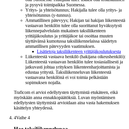
ja pysyvä toimipaikka Suomessa.
Yritys- ja yhteisötunnus; Hakijalla tulee olla yritys- ja
yhteisötunnus (y-tunnus).
Ammatillinen pätevyys; Hakijan tai hakijan liikenteestä
vastaavan henkilön tulee olla suorittanut hyväksytysti
liikennepalvelulain mukainen taksiliikenteen
yrittäjäkoulutus ja yrittäjäkoe tai osoittaa muuten
täyttävänsä kumotussa taksiliikennelaissa säädetyn
ammatillisen pätevyyden vaatimuksen.
Lisätietoja taksiliikenteen yrittäjäkoulutuksesta
Liikenteestä vastaava henkilö (hakijana oikeushenkilö):
Liikenteestä vastaavan henkilön tulee tosiasiallisesti ja
jatkuvasti johtaa yrityksen liikenteenharjoittamista ja
edustaa yritystä. Taksiliikenneluvan liikenteestä
vastaavana henkilönä ei voi toimia pelkästään
sopimuksen nojalla.
Traficom ei arvioi edellytysten täyttymistä etukäteen, eikä
myöskään anna ennakkopäätöksiä. Luvan myöntämisen
edellytysten täyttymistä arvioidaan aina vasta hakemuksen
käsittelyn yhteydessä.
4
Vaihe 4
Hae taksiliikennelupaa