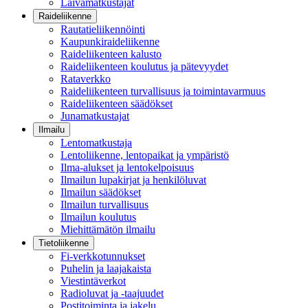
Laivamatkustajat
Raideliikenne
Rautatieliikennöinti
Kaupunkiraideliikenne
Raideliikenteen kalusto
Raideliikenteen koulutus ja pätevyydet
Rataverkko
Raideliikenteen turvallisuus ja toimintavarmuus
Raideliikenteen säädökset
Junamatkustajat
Ilmailu
Lentomatkustaja
Lentoliikenne, lentopaikat ja ympäristö
Ilma-alukset ja lentokelpoisuus
Ilmailun lupakirjat ja henkilöluvat
Ilmailun säädökset
Ilmailun turvallisuus
Ilmailun koulutus
Miehittämätön ilmailu
Tietoliikenne
Fi-verkkotunnukset
Puhelin ja laajakaista
Viestintäverkot
Radioluvat ja -taajuudet
Postitoiminta ja jakelu