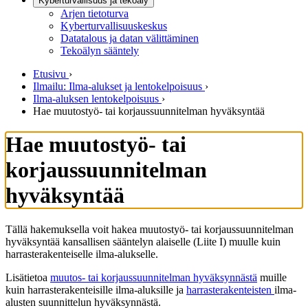
Kyberturvallisuus ja tekoäly
Arjen tietoturva
Kyberturvallisuuskeskus
Datatalous ja datan välittäminen
Tekoälyn sääntely
Etusivu
›
Ilmailu: Ilma-alukset ja lentokelpoisuus
›
Ilma-aluksen lentokelpoisuus
›
Hae muutostyö- tai korjaussuunnitelman hyväksyntää
Hae muutostyö- tai
korjaussuunnitelman
hyväksyntää
Tällä hakemuksella voit hakea muutostyö- tai korjaussuunnitelman
hyväksyntää kansallisen sääntelyn alaiselle (Liite I) muulle kuin
harrasterakenteiselle ilma-alukselle.
Lisätietoa
muutos- tai korjaussuunnitelman hyväksynnästä
muille
kuin harrasterakenteisille ilma-aluksille ja
harrasterakenteisten
ilma-
alusten suunnittelun hyväksynnästä.