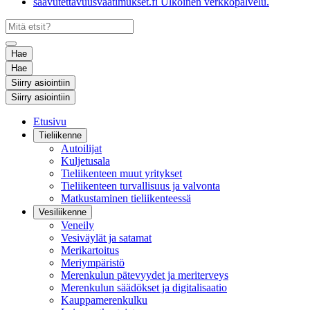
saavutettavuusvaatimukset.fi
Ulkoinen verkkopalvelu.
Hae
Hae
Siirry asiointiin
Siirry asiointiin
Etusivu
Tieliikenne
Autoilijat
Kuljetusala
Tieliikenteen muut yritykset
Tieliikenteen turvallisuus ja valvonta
Matkustaminen tieliikenteessä
Vesiliikenne
Veneily
Vesiväylät ja satamat
Merikartoitus
Meriympäristö
Merenkulun pätevyydet ja meriterveys
Merenkulun säädökset ja digitalisaatio
Kauppamerenkulku