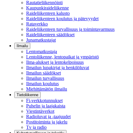
Rautatieliikennöinti
Kaupunkiraideliikenne
Raideliikenteen kalusto
Raideliikenteen koulutus ja pätevyydet
Rataverkko
Raideliikenteen turvallisuus ja toimintavarmuus
Raideliikenteen säädökset
Junamatkustajat
Ilmailu
Lentomatkustaja
Lentoliikenne, lentopaikat ja ympäristö
Ilma-alukset ja lentokelpoisuus
Ilmailun lupakirjat ja henkilöluvat
Ilmailun säädökset
Ilmailun turvallisuus
Ilmailun koulutus
Miehittämätön ilmailu
Tietoliikenne
Fi-verkkotunnukset
Puhelin ja laajakaista
Viestintäverkot
Radioluvat ja -taajuudet
Postitoiminta ja jakelu
Tv ja radio