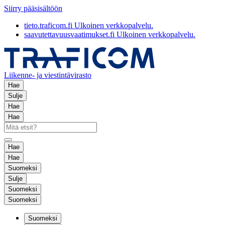
Siirry pääsisältöön
tieto.traficom.fi
Ulkoinen verkkopalvelu.
saavutettavuusvaatimukset.fi
Ulkoinen verkkopalvelu.
Liikenne- ja viestintävirasto
Hae
Sulje
Hae
Hae
Hae
Hae
Suomeksi
Sulje
Suomeksi
Suomeksi
Suomeksi