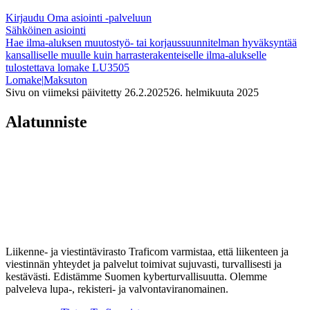
Kirjaudu Oma asiointi -palveluun
Sähköinen asiointi
Hae ilma-aluksen muutostyö- tai korjaussuunnitelman hyväksyntää
kansalliselle muulle kuin harrasterakenteiselle ilma-alukselle
tulostettava lomake LU3505
Lomake
|
Maksuton
Sivu on viimeksi päivitetty
26.2.2025
26. helmikuuta 2025
Alatunniste
Liikenne- ja viestintävirasto Traficom varmistaa, että liikenteen ja
viestinnän yhteydet ja palvelut toimivat sujuvasti, turvallisesti ja
kestävästi. Edistämme Suomen kyberturvallisuutta. Olemme
palveleva lupa-, rekisteri- ja valvontaviranomainen.