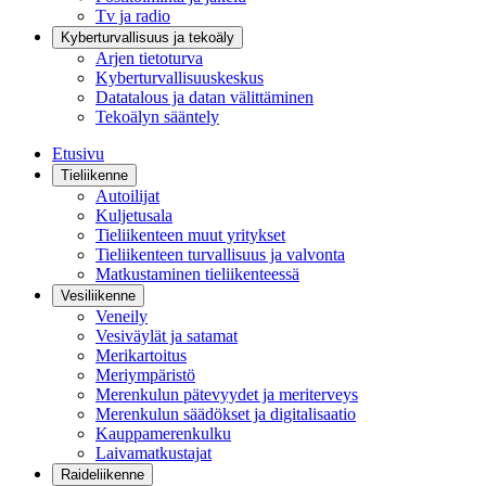
Tv ja radio
Kyberturvallisuus ja tekoäly
Arjen tietoturva
Kyberturvallisuuskeskus
Datatalous ja datan välittäminen
Tekoälyn sääntely
Etusivu
Tieliikenne
Autoilijat
Kuljetusala
Tieliikenteen muut yritykset
Tieliikenteen turvallisuus ja valvonta
Matkustaminen tieliikenteessä
Vesiliikenne
Veneily
Vesiväylät ja satamat
Merikartoitus
Meriympäristö
Merenkulun pätevyydet ja meriterveys
Merenkulun säädökset ja digitalisaatio
Kauppamerenkulku
Laivamatkustajat
Raideliikenne