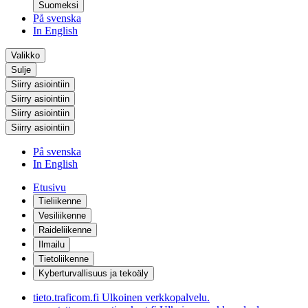
Suomeksi
På svenska
In English
Valikko
Sulje
Siirry asiointiin
Siirry asiointiin
Siirry asiointiin
Siirry asiointiin
På svenska
In English
Etusivu
Tieliikenne
Vesiliikenne
Raideliikenne
Ilmailu
Tietoliikenne
Kyberturvallisuus ja tekoäly
tieto.traficom.fi
Ulkoinen verkkopalvelu.