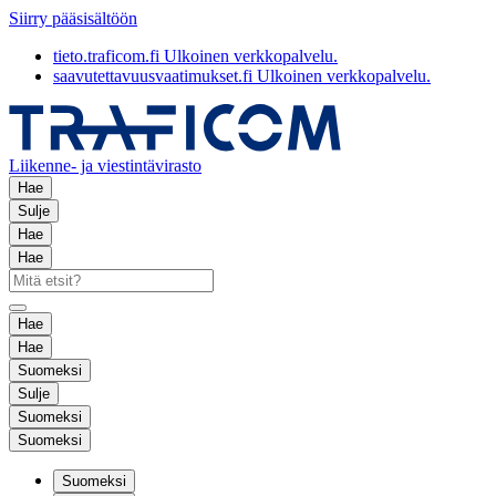
Siirry pääsisältöön
tieto.traficom.fi
Ulkoinen verkkopalvelu.
saavutettavuusvaatimukset.fi
Ulkoinen verkkopalvelu.
Liikenne- ja viestintävirasto
Hae
Sulje
Hae
Hae
Hae
Hae
Suomeksi
Sulje
Suomeksi
Suomeksi
Suomeksi