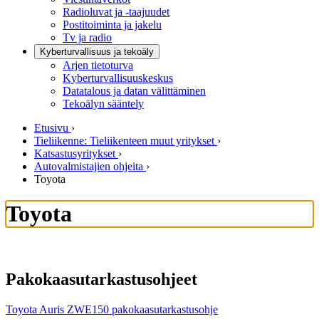
Radioluvat ja -taajuudet
Postitoiminta ja jakelu
Tv ja radio
Kyberturvallisuus ja tekoäly
Arjen tietoturva
Kyberturvallisuuskeskus
Datatalous ja datan välittäminen
Tekoälyn sääntely
Etusivu
›
Tieliikenne: Tieliikenteen muut yritykset
›
Katsastusyritykset
›
Autovalmistajien ohjeita
›
Toyota
Toyota
Pakokaasutarkastusohjeet
Toyota Auris ZWE150 pakokaasutarkastusohje