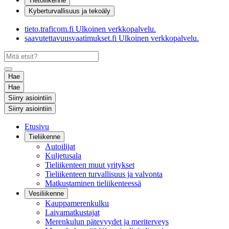
Tietoliikenne
Kyberturvallisuus ja tekoäly
tieto.traficom.fi
Ulkoinen verkkopalvelu.
saavutettavuusvaatimukset.fi
Ulkoinen verkkopalvelu.
Hae
Hae
Siirry asiointiin
Siirry asiointiin
Etusivu
Tieliikenne
Autoilijat
Kuljetusala
Tieliikenteen muut yritykset
Tieliikenteen turvallisuus ja valvonta
Matkustaminen tieliikenteessä
Vesiliikenne
Kauppamerenkulku
Laivamatkustajat
Merenkulun pätevyydet ja meriterveys