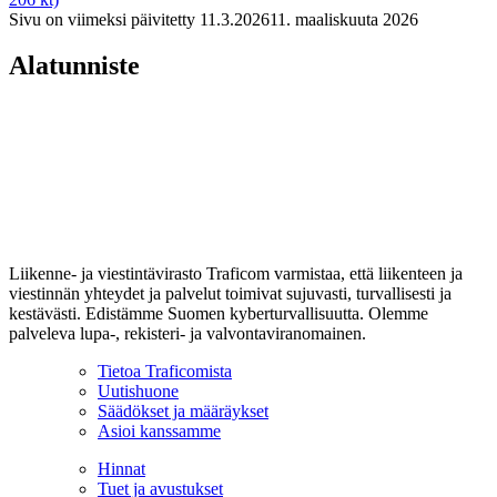
Sivu on viimeksi päivitetty
11.3.2026
11. maaliskuuta 2026
Alatunniste
Liikenne- ja viestintävirasto Traficom varmistaa, että liikenteen ja
viestinnän yhteydet ja palvelut toimivat sujuvasti, turvallisesti ja
kestävästi. Edistämme Suomen kyberturvallisuutta. Olemme
palveleva lupa-, rekisteri- ja valvontaviranomainen.
Tietoa Traficomista
Uutishuone
Säädökset ja määräykset
Asioi kanssamme
Hinnat
Tuet ja avustukset