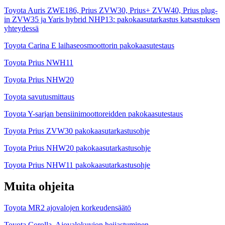
Toyota Auris ZWE186, Prius ZVW30, Prius+ ZVW40, Prius plug-
in ZVW35 ja Yaris hybrid NHP13: pakokaasutarkastus katsastuksen
yhteydessä
Toyota Carina E laihaseosmoottorin pakokaasutestaus
Toyota Prius NWH11
Toyota Prius NHW20
Toyota savutusmittaus
Toyota Y-sarjan bensiinimoottoreidden pakokaasutestaus
Toyota Prius ZVW30 pakokaasutarkastusohje
Toyota Prius NHW20 pakokaasutarkastusohje
Toyota Prius NHW11 pakokaasutarkastusohje
Muita ohjeita
Toyota MR2 ajovalojen korkeudensäätö
Toyota Corolla, Ajovalokuvion heijastuminen