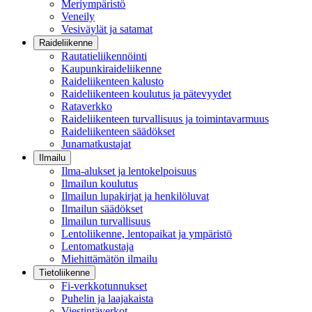
Meriympäristö
Veneily
Vesiväylät ja satamat
Raideliikenne
Rautatieliikennöinti
Kaupunkiraideliikenne
Raideliikenteen kalusto
Raideliikenteen koulutus ja pätevyydet
Rataverkko
Raideliikenteen turvallisuus ja toimintavarmuus
Raideliikenteen säädökset
Junamatkustajat
Ilmailu
Ilma-alukset ja lentokelpoisuus
Ilmailun koulutus
Ilmailun lupakirjat ja henkilöluvat
Ilmailun säädökset
Ilmailun turvallisuus
Lentoliikenne, lentopaikat ja ympäristö
Lentomatkustaja
Miehittämätön ilmailu
Tietoliikenne
Fi-verkkotunnukset
Puhelin ja laajakaista
Viestintäverkot