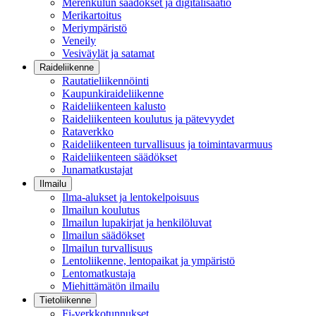
Merenkulun säädökset ja digitalisaatio
Merikartoitus
Meriympäristö
Veneily
Vesiväylät ja satamat
Raideliikenne
Rautatieliikennöinti
Kaupunkiraideliikenne
Raideliikenteen kalusto
Raideliikenteen koulutus ja pätevyydet
Rataverkko
Raideliikenteen turvallisuus ja toimintavarmuus
Raideliikenteen säädökset
Junamatkustajat
Ilmailu
Ilma-alukset ja lentokelpoisuus
Ilmailun koulutus
Ilmailun lupakirjat ja henkilöluvat
Ilmailun säädökset
Ilmailun turvallisuus
Lentoliikenne, lentopaikat ja ympäristö
Lentomatkustaja
Miehittämätön ilmailu
Tietoliikenne
Fi-verkkotunnukset