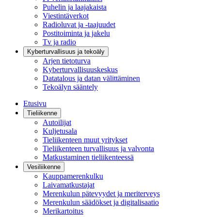
Puhelin ja laajakaista
Viestintäverkot
Radioluvat ja -taajuudet
Postitoiminta ja jakelu
Tv ja radio
Kyberturvallisuus ja tekoäly
Arjen tietoturva
Kyberturvallisuuskeskus
Datatalous ja datan välittäminen
Tekoälyn sääntely
Etusivu
Tieliikenne
Autoilijat
Kuljetusala
Tieliikenteen muut yritykset
Tieliikenteen turvallisuus ja valvonta
Matkustaminen tieliikenteessä
Vesiliikenne
Kauppamerenkulku
Laivamatkustajat
Merenkulun pätevyydet ja meriterveys
Merenkulun säädökset ja digitalisaatio
Merikartoitus