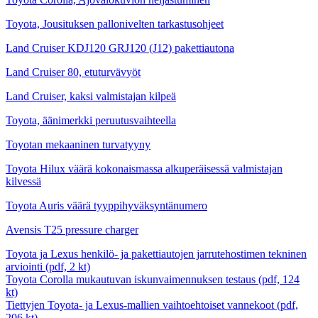
Toyota, Jousituksen pallonivelten tarkastusohjeet
Land Cruiser KDJ120 GRJ120 (J12) pakettiautona
Land Cruiser 80, etuturvävyöt
Land Cruiser, kaksi valmistajan kilpeä
Toyota, äänimerkki peruutusvaihteella
Toyotan mekaaninen turvatyyny
Toyota Hilux väärä kokonaismassa alkuperäisessä valmistajan
kilvessä
Toyota Auris väärä tyyppihyväksyntänumero
Avensis T25 pressure charger
Toyota ja Lexus henkilö- ja pakettiautojen jarrutehostimen tekninen
arviointi (pdf, 2 kt)
Toyota Corolla mukautuvan iskunvaimennuksen testaus (pdf, 124
kt)
Tiettyjen Toyota- ja Lexus-mallien vaihtoehtoiset vannekoot (pdf,
206 kt)