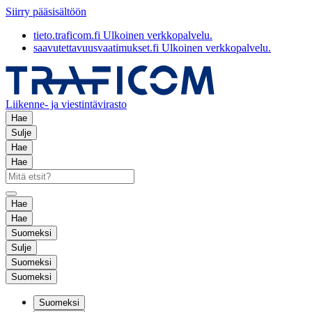
Siirry pääsisältöön
tieto.traficom.fi
Ulkoinen verkkopalvelu.
saavutettavuusvaatimukset.fi
Ulkoinen verkkopalvelu.
Liikenne- ja viestintävirasto
Hae
Sulje
Hae
Hae
Hae
Hae
Suomeksi
Sulje
Suomeksi
Suomeksi
Suomeksi