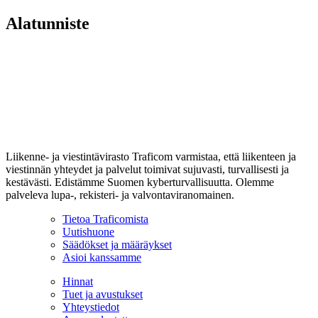
Alatunniste
Liikenne- ja viestintävirasto Traficom varmistaa, että liikenteen ja
viestinnän yhteydet ja palvelut toimivat sujuvasti, turvallisesti ja
kestävästi. Edistämme Suomen kyberturvallisuutta. Olemme
palveleva lupa-, rekisteri- ja valvontaviranomainen.
Tietoa Traficomista
Uutishuone
Säädökset ja määräykset
Asioi kanssamme
Hinnat
Tuet ja avustukset
Yhteystiedot