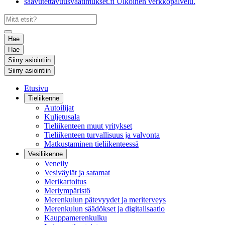
saavutettavuusvaatimukset.fi
Ulkoinen verkkopalvelu.
Hae
Hae
Siirry asiointiin
Siirry asiointiin
Etusivu
Tieliikenne
Autoilijat
Kuljetusala
Tieliikenteen muut yritykset
Tieliikenteen turvallisuus ja valvonta
Matkustaminen tieliikenteessä
Vesiliikenne
Veneily
Vesiväylät ja satamat
Merikartoitus
Meriympäristö
Merenkulun pätevyydet ja meriterveys
Merenkulun säädökset ja digitalisaatio
Kauppamerenkulku