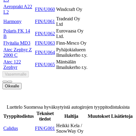
Aeroprakt A22
FIN/U060
Windcraft Oy
L2
Tradeaid Oy
Harmony
FIN/U061
Ltd
Polaris FK 14
Eurovaasa Oy
FIN/U062
B
Ltd.
Flyitalia MD3
FIN/U063
Finn-Mesco Oy
Atec Zephyr Z
Pyhäjokialueen
FIN/U064
2000 C
Ilmailukerho r.y.
Atec 122
Mäntsälän
FIN/U065
Zephyr
Ilmailukerho r.y.
Vasemmalle
Oikealle
Luettelo Suomessa hyväksytyistä autogirojen tyyppitodistuksista
Tekniset
Tyyppitodistus
Haltija
Muutokset
Lisätietoja
tiedot
Heikki Kela /
Calidus
FIN/G001
SnowWay Oy