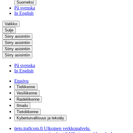
Suomeksi
På svenska
In English
Valikko
Sulje
Siirry asiointiin
Siirry asiointiin
Siirry asiointiin
Siirry asiointiin
På svenska
In English
Etusivu
Tieliikenne
Vesiliikenne
Raideliikenne
Ilmailu
Tietoliikenne
Kyberturvallisuus ja tekoäly
tieto.traficom.fi
Ulkoinen verkkopalvelu.