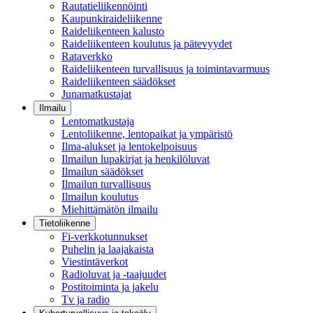
Rautatieliikennöinti
Kaupunkiraideliikenne
Raideliikenteen kalusto
Raideliikenteen koulutus ja pätevyydet
Rataverkko
Raideliikenteen turvallisuus ja toimintavarmuus
Raideliikenteen säädökset
Junamatkustajat
Ilmailu
Lentomatkustaja
Lentoliikenne, lentopaikat ja ympäristö
Ilma-alukset ja lentokelpoisuus
Ilmailun lupakirjat ja henkilöluvat
Ilmailun säädökset
Ilmailun turvallisuus
Ilmailun koulutus
Miehittämätön ilmailu
Tietoliikenne
Fi-verkkotunnukset
Puhelin ja laajakaista
Viestintäverkot
Radioluvat ja -taajuudet
Postitoiminta ja jakelu
Tv ja radio