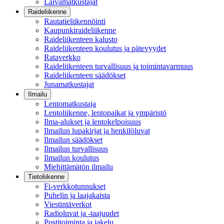
Laivamatkustajat
Raideliikenne
Rautatieliikennöinti
Kaupunkiraideliikenne
Raideliikenteen kalusto
Raideliikenteen koulutus ja pätevyydet
Rataverkko
Raideliikenteen turvallisuus ja toimintavarmuus
Raideliikenteen säädökset
Junamatkustajat
Ilmailu
Lentomatkustaja
Lentoliikenne, lentopaikat ja ympäristö
Ilma-alukset ja lentokelpoisuus
Ilmailun lupakirjat ja henkilöluvat
Ilmailun säädökset
Ilmailun turvallisuus
Ilmailun koulutus
Miehittämätön ilmailu
Tietoliikenne
Fi-verkkotunnukset
Puhelin ja laajakaista
Viestintäverkot
Radioluvat ja -taajuudet
Postitoiminta ja jakelu