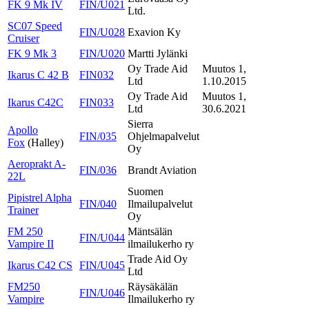
FK 9 Mk IV
FIN/U021
Ltd.
SC07 Speed
FIN/U028
Exavion Ky
Cruiser
FK 9 Mk 3
FIN/U020
Martti Jylänki
Oy Trade Aid
Muutos 1,
Ikarus C 42 B
FIN032
Ltd
1.10.2015
Oy Trade Aid
Muutos 1,
Ikarus C42C
FIN033
Ltd
30.6.2021
Sierra
Apollo
FIN/035
Ohjelmapalvelut
Fox
(Halley)
Oy
Aeroprakt A-
FIN/036
Brandt Aviation
22L
Suomen
Pipistrel Alpha
FIN/040
Ilmailupalvelut
Trainer
Oy
FM 250
Mäntsälän
FIN/U044
Vampire II
ilmailukerho ry
Trade Aid Oy
Ikarus C42 CS
FIN/U045
Ltd
FM250
Räysäkälän
FIN/U046
Vampire
Ilmailukerho ry