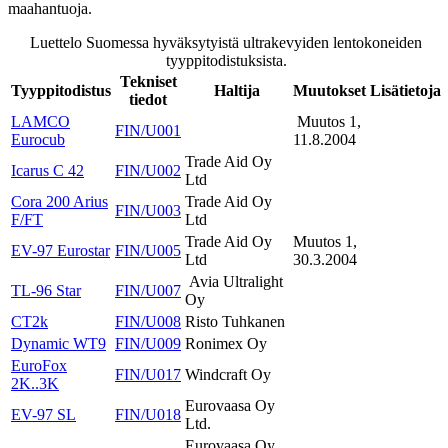
maahantuoja.
Luettelo Suomessa hyväksytyistä ultrakevyiden lentokoneiden
tyyppitodistuksista.
Tekniset
Tyyppitodistus
Haltija
Muutokset
Lisätietoja
tiedot
LAMCO
Muutos 1,
FIN/U001
Eurocub
11.8.2004
Trade Aid Oy
Icarus C 42
FIN/U002
Ltd
Cora 200 Arius
Trade Aid Oy
FIN/U003
F/FT
Ltd
Trade Aid Oy
Muutos 1,
EV-97 Eurostar
FIN/U005
Ltd
30.3.2004
Avia Ultralight
TL-96 Star
FIN/U007
Oy
CT2k
FIN/U008
Risto Tuhkanen
Dynamic WT9
FIN/U009
Ronimex Oy
EuroFox
FIN/U017
Windcraft Oy
2K..3K
Eurovaasa Oy
EV-97 SL
FIN/U018
Ltd.
Eurovaasa Oy