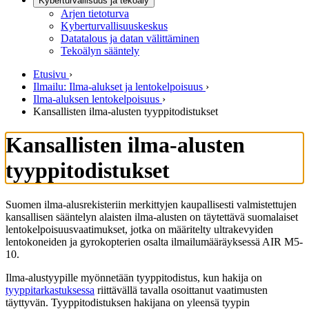
Kyberturvallisuus ja tekoäly
Arjen tietoturva
Kyberturvallisuuskeskus
Datatalous ja datan välittäminen
Tekoälyn sääntely
Etusivu
›
Ilmailu: Ilma-alukset ja lentokelpoisuus
›
Ilma-aluksen lentokelpoisuus
›
Kansallisten ilma-alusten tyyppitodistukset
Kansallisten ilma-alusten
tyyppitodistukset
Suomen ilma-alusrekisteriin merkittyjen kaupallisesti valmistettujen
kansallisen sääntelyn alaisten ilma-alusten on täytettävä suomalaiset
lentokelpoisuusvaatimukset, jotka on määritelty ultrakevyiden
lentokoneiden ja gyrokopterien osalta ilmailumääräyksessä AIR M5-
10.
Ilma-alustyypille myönnetään tyyppitodistus, kun hakija on
tyyppitarkastuksessa
riittävällä tavalla osoittanut vaatimusten
täyttyvän. Tyyppitodistuksen hakijana on yleensä tyypin