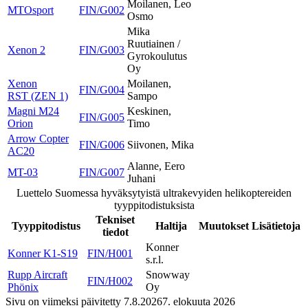
Moilanen, Leo
MTOsport
FIN/G002
Osmo
Mika
Ruutiainen /
Xenon 2
FIN/G003
Gyrokoulutus
Oy
Xenon
Moilanen,
FIN/G004
RST (ZEN 1)
Sampo
Magni M24
Keskinen,
FIN/G005
Orion
Timo
Arrow Copter
FIN/G006
Siivonen, Mika
AC20
Alanne, Eero
MT-03
FIN/G007
Juhani
Luettelo Suomessa hyväksytyistä ultrakevyiden helikoptereiden
tyyppitodistuksista
Tekniset
Tyyppitodistus
Haltija
Muutokset
Lisätietoja
tiedot
Konner
Konner K1-S19
FIN/H001
s.r.l.
Rupp Aircraft
Snowway
FIN/H002
Phönix
Oy
Sivu on viimeksi päivitetty
7.8.2026
7. elokuuta 2026