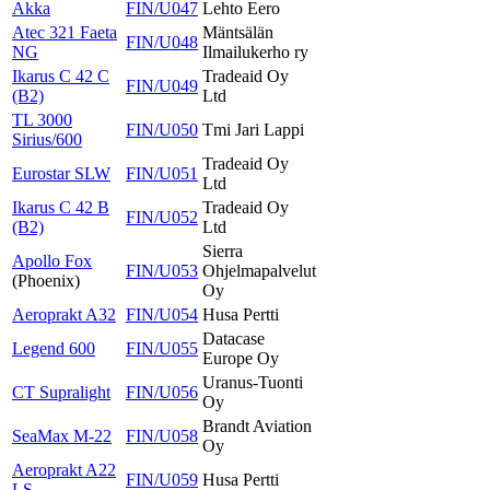
Akka
FIN/U047
Lehto Eero
Atec 321 Faeta
Mäntsälän
FIN/U048
NG
Ilmailukerho ry
Ikarus C 42 C
Tradeaid Oy
FIN/U049
(B2)
Ltd
TL 3000
FIN/U050
Tmi Jari Lappi
Sirius/600
Tradeaid Oy
Eurostar SLW
FIN/U051
Ltd
Ikarus C 42 B
Tradeaid Oy
FIN/U052
(B2)
Ltd
Sierra
Apollo Fox
FIN/U053
Ohjelmapalvelut
(Phoenix)
Oy
Aeroprakt A32
FIN/U054
Husa Pertti
Datacase
Legend 600
FIN/U055
Europe Oy
Uranus-Tuonti
CT Supralight
FIN/U056
Oy
Brandt Aviation
SeaMax M-22
FIN/U058
Oy
Aeroprakt A22
FIN/U059
Husa Pertti
LS