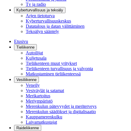
Tv ja radio
Kyberturvallisuus ja tekoäly
Arjen tietoturva
Kyberturvallisuuskeskus
Datatalous ja datan välittäminen
Tekoälyn sääntely
Etusivu
Tieliikenne
Autoilijat
Kuljetusala
Tieliikenteen muut yritykset
Tieliikenteen turvallisuus ja valvonta
Matkustaminen tieliikenteessä
Vesiliikenne
Veneily
Vesiväylät ja satamat
Merikartoitus
Meriympäristö
Merenkulun pätevyydet ja meriterveys
Merenkulun säädökset ja digitalisaatio
Kauppamerenkulku
Laivamatkustajat
Raideliikenne